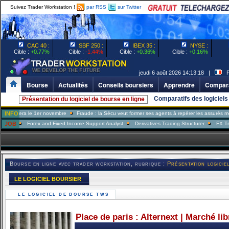
Suivez Trader Workstation !
par RSS
sur Twitter
CAC 40 :
SBF 250 :
IBEX 35 :
NYSE :
Cible :
+0.77%
Cible :
-1.44%
Cible :
+0.36%
Cible :
+0.16%
jeudi 6 août 2026 14:13:18 |
Pa
Bourse
Actualités
Conseils boursiers
Apprendre
Compara
Comparatifs des logiciels
Présentation du logiciel de bourse en ligne
 le 1er novembre
INFO
Fraude : la Sécu veut former ses agents à repérer les assurés menteurs
Forex and Fixed Income Support Analyst
JOB
Derivatives Trading Structurer
FX Trader
Po
Bourse en ligne avec trader workstation, rubrique :
Présentation logiciel
LE LOGICIEL BOURSIER
LE LOGICIEL DE BOURSE TWS
Place de paris : Alternext | Marché li