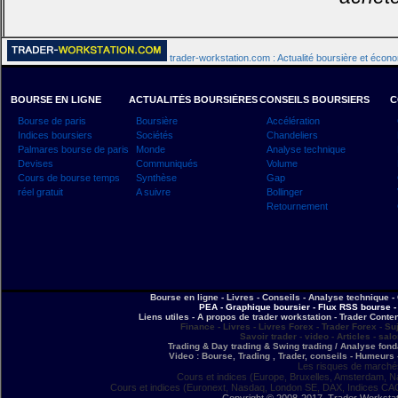
trader-workstation.com : Actualité boursière et écon
BOURSE EN LIGNE
ACTUALITÉS BOURSIÈRES
CONSEILS BOURSIERS
C
Bourse de paris
Boursière
Accélération
Indices boursiers
Sociétés
Chandeliers
Palmares bourse de paris
Monde
Analyse technique
Devises
Communiqués
Volume
Cours de bourse temps
Synthèse
Gap
réel gratuit
A suivre
Bollinger
Retournement
Bourse en ligne - Livres - Conseils - Analyse technique - 
PEA - Graphique boursier - Flux RSS bourse - 
Liens utiles - A propos de trader workstation - Trader Conte
Finance - Livres - Livres Forex - Trader Forex - Su
Savoir trader - video - Articles - sal
Trading & Day trading & Swing trading / Analyse fonda
Video : Bourse, Trading , Trader, conseils - Humeurs 
Les risques de marchés
Cours et indices (Europe, Bruxelles, Amsterdam, N
Cours et indices (Euronext, Nasdaq, London SE, DAX, Indices CA