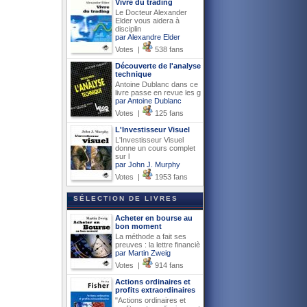
Vivre du trading
Le Docteur Alexander
Elder vous aidera à
disciplin
par Alexandre Elder
Votes |
538 fans
Découverte de l'analyse
technique
Antoine Dublanc dans ce
livre passe en revue les g
par Antoine Dublanc
Votes |
125 fans
L'Investisseur Visuel
L'Investisseur Visuel
donne un cours complet
sur l
par John J. Murphy
Votes |
1953 fans
SÉLECTION DE LIVRES
Acheter en bourse au
bon moment
La méthode a fait ses
preuves : la lettre financiè
par Martin Zweig
Votes |
914 fans
Actions ordinaires et
profits extraordinaires
"Actions ordinaires et