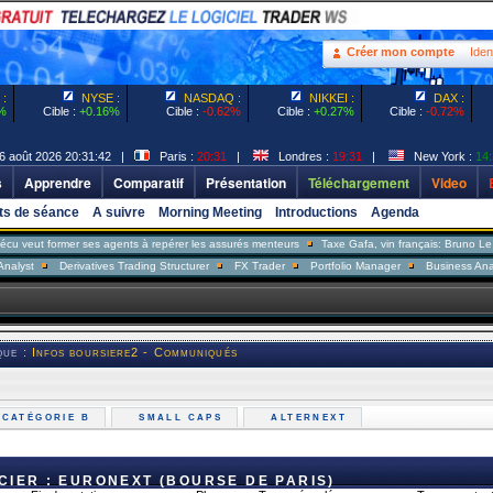
Créer mon compte
Ident
:
NYSE :
NASDAQ :
NIKKEI :
DAX :
%
Cible :
+0.16%
Cible :
-0.62%
Cible :
+0.27%
Cible :
-0.72%
6 août 2026 20:31:42 |
Paris :
20:31
|
Londres :
19:31
|
New York :
14:
s
Apprendre
Comparatif
Présentation
Téléchargement
Video
ts de séance
A suivre
Morning Meeting
Introductions
Agenda
rmer ses agents à repérer les assurés menteurs
Taxe Gafa, vin français: Bruno Le Maire rép
Derivatives Trading Structurer
FX Trader
Portfolio Manager
Business Analyst
Sal
que :
Infos boursiere2 - Communiqués
 CATÉGORIE B
SMALL CAPS
ALTERNEXT
IER : EURONEXT (BOURSE DE PARIS)