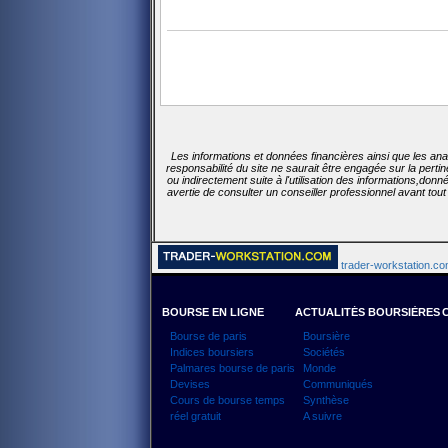
Les informations et données financières ainsi que les ana
responsabilité du site ne saurait être engagée sur la pert
ou indirectement suite à l'utilisation des informations,don
avertie de consulter un conseiller professionnel avant tou
trader-workstation.com
BOURSE EN LIGNE
ACTUALITÉS BOURSIÈRES
Bourse de paris
Boursière
Indices boursiers
Sociétés
Palmares bourse de paris
Monde
Devises
Communiqués
Cours de bourse temps
Synthèse
réel gratuit
A suivre