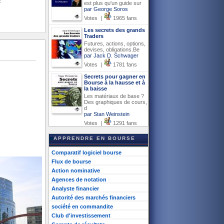
t
est plus qu'un guide sur
par George Soros
Votes |
1965 fans
Les secrets des grands
Traders
Futures, actions, options,
devises, obligations.Be
par Jack D. Schwager
Votes |
1781 fans
Secrets pour gagner en
Bourse à la hausse et à
la baisse
Les matériaux de base ?
Des graphiques de cours,
d
par Stan Weinstein
Votes |
1291 fans
APPRENDRE EN BOURSE
Comparatif logiciel bourse
Flux de bourse
Action nominative
Agences de notation
Analyste financier
Autorité des marchés financiers
société en commandite
Club d'investissement