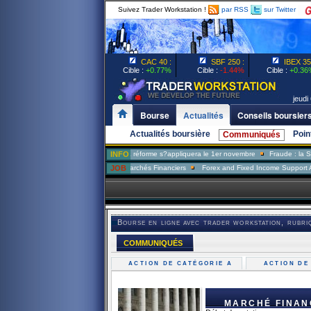
Suivez Trader Workstation !
par RSS
sur Twitter
CAC 40 :
SBF 250 :
IBEX 35 
Cible :
+0.77%
Cible :
-1.44%
Cible :
+0.36
jeudi 
Bourse
Actualités
Conseils boursier
Actualités boursière
Poin
Communiqués
»
Assurance-chômage: la réforme s?appliquera le 1er novembre
INFO
Fraude : la Sécu veut fo
a One
Analyste Risque Marchés Financiers
JOB
Forex and Fixed Income Support Analyst
Bourse en ligne avec trader workstation, rubri
COMMUNIQUÉS
ACTION DE CATÉGORIE A
ACTION DE
MARCHÉ FINANC