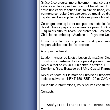
Grâce à ce programme entièrement financé par 
salariés ou leurs proches pourront bénéficier du
entre une et deux années de salaire de base, en 
permanente, suite à un accident du travail ou d'
capital vient en supplément des régimes obligato
Ce programme, qui tient compte des spécificités l
des différents pays, concernera les pays du Gro
jusqu'alors d'un tel niveau de protection. Les pa
Chili, le Luxembourg, l'Autriche, le Royaume-Uni,
La mise en place de ce programme de prévoyanc
responsabilité sociale d'entreprise.
A propos de Rexel
Leader mondial de la distribution de matériel élect
construction tertiaire. Le Groupe est présent da
Rexel a réalisé en 2009 un chiffre d'affaires 11,3
Dubilier & Rice, Eurazeo et BAML Capital Partne
Rexel est coté sur le marché Eurolist d'Eurone
indices suivants : NEXT 150, SBF 120 et CAC M
Pour plus d'informations, vous pouvez consulter
Contacts
+----------------------------------
|  Analystes financiers / Investiss
+----------------------------------