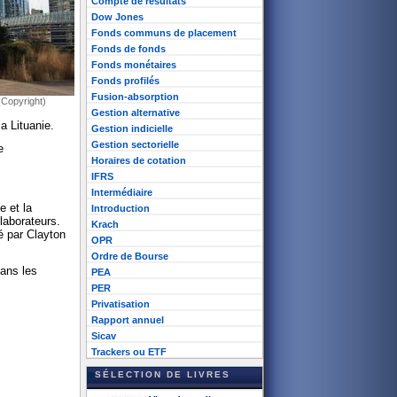
Compte de résultats
Dow Jones
Fonds communs de placement
Fonds de fonds
Fonds monétaires
Fonds profilés
Fusion-absorption
(Copyright)
Gestion alternative
a Lituanie.
Gestion indicielle
Gestion sectorielle
e
Horaires de cotation
IFRS
Intermédiaire
e et la
Introduction
laborateurs.
Krach
gé par Clayton
OPR
Ordre de Bourse
ans les
PEA
PER
Privatisation
Rapport annuel
Sicav
Trackers ou ETF
SÉLECTION DE LIVRES