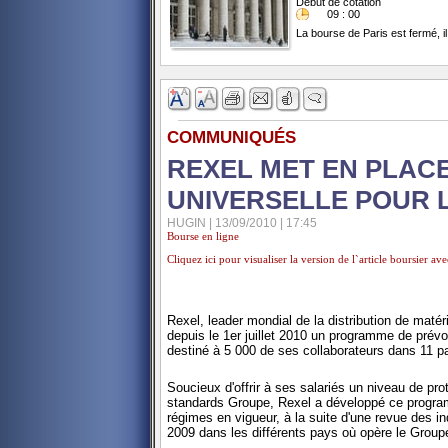
Début de cotation
09 : 00
La bourse de Paris est fermé, il
COMMUNIQUÉS
REXEL MET EN PLAC
UNIVERSELLE POUR 
HUGIN | 13/09/2010 | 17:45
Bourse en ligne
Cliquez ici pour visualiser la version de l`article boursier a
Rexel, leader mondial de la distribution de matér
depuis le 1er juillet 2010 un programme de prévo
destiné à 5 000 de ses collaborateurs dans 11 p
Soucieux d'offrir à ses salariés un niveau de pr
standards Groupe, Rexel a développé ce program
régimes en vigueur, à la suite d'une revue des in
2009 dans les différents pays où opère le Group