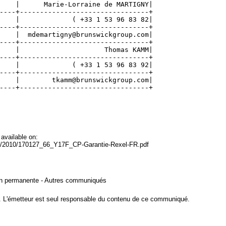
    |      Marie-Lorraine de MARTIGNY|
----+--------------------------------+
    |             ( +33 1 53 96 83 82|
----+--------------------------------+
    |  mdemartigny@brunswickgroup.com|
----+--------------------------------+
    |                     Thomas KAMM|
----+--------------------------------+
    |             ( +33 1 53 96 83 92|
----+--------------------------------+
    |        tkamm@brunswickgroup.com|
----+--------------------------------+
available on:
O/2010/170127_66_Y17F_CP-Garantie-Rexel-FR.pdf
tion permanente - Autres communiqués
. L'émetteur est seul responsable du contenu de ce communiqué.