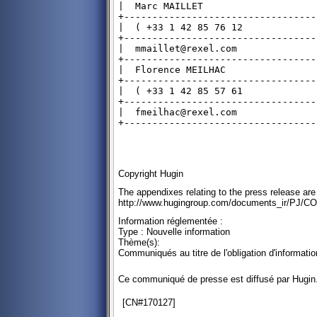
|  Marc MAILLET                    
+----------------------------------
|  ( +33 1 42 85 76 12             
+----------------------------------
|  mmaillet@rexel.com              
+----------------------------------
|  Florence MEILHAC                
+----------------------------------
|  ( +33 1 42 85 57 61             
+----------------------------------
|  fmeilhac@rexel.com              
+----------------------------------
Copyright Hugin
The appendixes relating to the press release are 
http://www.hugingroup.com/documents_ir/PJ/C
Information réglementée :
Type : Nouvelle information
Thème(s):
Communiqués au titre de l'obligation d'informa
Ce communiqué de presse est diffusé par Hugin
[CN#170127]