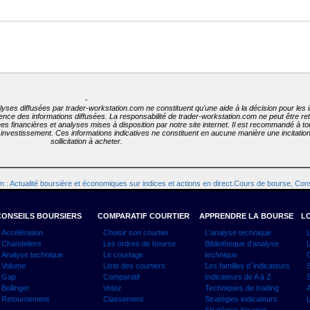
-
lyses diffusées par trader-workstation.com ne constituent qu'une aide à la décision pour les 
inence des informations diffusées. La responsabilité de trader-workstation.com ne peut être r
nées financières et analyses mises à disposition par notre site internet. Il est recommandé à 
t investissement. Ces informations indicatives ne constituent en aucune manière une incitati
sollicitation à acheter.
 : Actualité boursière et économiques sur indices et actions en direct.Cours de bourse, Cons
CONSEILS BOURSIERS
COMPARATIF COURTIER
APPRENDRE LA BOURSE
LO
Accélération
Choisir son courtier
L'analyse technique
L
Chandeliers
Les ordres de bourse
Bibliotheque d'analyse
L
Analyse technique
Le courtage
technique
C
Volume
Liste des courtiers
Les familles d`indicateurs
S
Gap
Comparatif
Indicateurs de A à Z
S
Bollinger
Votez
Techniques de trading
A
Retournement
Classement
Stratégies indicateurs
L