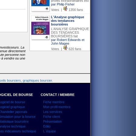
profits extraordinaires est
par Philip Fisher
Votes |
1356 fans
L'Analyse graphique
des tendances
boursières
L'ANALYSE GRAPHIQUE
DES TENDANCES
BOURSIÈRES fait
par Robert Edwards et
John Magee
investisseurs. La
Votes |
620 fans
etenue directement
toute personne non
on à vendre ou une
eils boursiers, graphiques boursier.
GICIEL DE BOURSE
CONTACT / MEMBRE
ogiciel de bourse
Fiche membre
ogiciel graphique
Mon profil membre
handelier japonais
Les services
imulation pour la bourse
Fiche client
tatistique boursière
Présentation
nalyse technique
Edito
es indicateurs technique
L`équipe