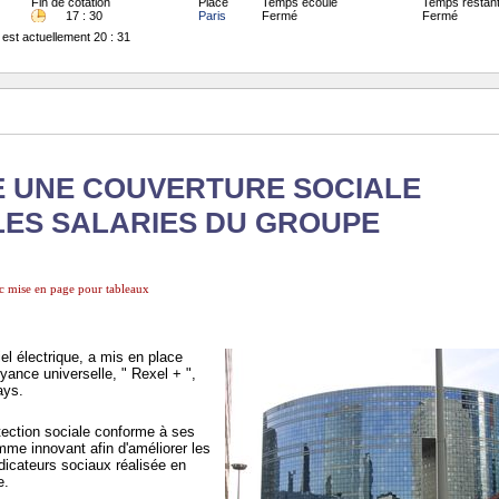
Fin de cotation
Place
Temps écoulé
Temps restan
17 : 30
Paris
Fermé
Fermé
 est actuellement 20 : 31
E UNE COUVERTURE SOCIALE
LES SALARIES DU GROUPE
vec mise en page pour tableaux
iel électrique, a mis en place
yance universelle, " Rexel + ",
ays.
otection sociale conforme à ses
me innovant afin d'améliorer les
dicateurs sociaux réalisée en
e.