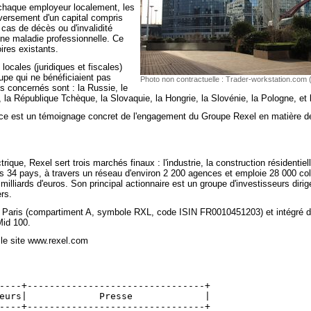
chaque employeur localement, les
 versement d'un capital compris
cas de décès ou d'invalidité
une maladie professionnelle. Ce
ires existants.
ocales (juridiques et fiscales)
upe qui ne bénéficiaient pas
Photo non contractuelle : Trader-workstation.com 
ys concernés sont : la Russie, le
 la République Tchèque, la Slovaquie, la Hongrie, la Slovénie, la Pologne, et l
e est un témoignage concret de l'engagement du Groupe Rexel en matière d
rique, Rexel sert trois marchés finaux : l'industrie, la construction résidentiell
ns 34 pays, à travers un réseau d'environ 2 200 agences et emploie 28 000 col
 milliards d'euros. Son principal actionnaire est un groupe d'investisseurs diri
rs.
xt Paris (compartiment A, symbole RXL, code ISIN FR0010451203) et intégré d
id 100.
 le site www.rexel.com
----+--------------------------------+
eurs|             Presse             |
----+--------------------------------+