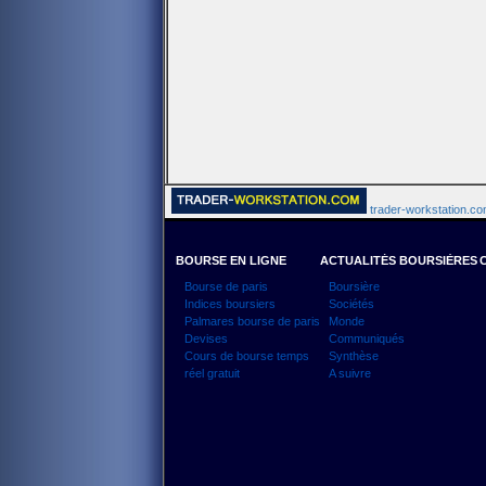
trader-workstation.com
BOURSE EN LIGNE
ACTUALITÉS BOURSIÈRES
Bourse de paris
Boursière
Indices boursiers
Sociétés
Palmares bourse de paris
Monde
Devises
Communiqués
Cours de bourse temps
Synthèse
réel gratuit
A suivre