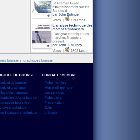
Le Premier Guide
d'Investissement sur les
Bandes d
par John Bollinger
Votes |
1193 fans
L'analyse technique des
marchés financiers
L'analyse technique des
marchés financiers
présent
par John J. Murphy
Votes |
1502 fans
eils boursiers, graphiques boursier.
GICIEL DE BOURSE
CONTACT / MEMBRE
ogiciel de bourse
Fiche membre
ogiciel graphique
Mon profil membre
handelier japonais
Les services
imulation pour la bourse
Fiche client
tatistique boursière
Présentation
nalyse technique
Edito
es indicateurs technique
L`équipe