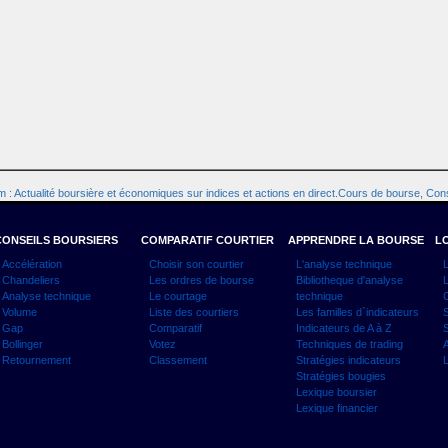
 : Actualité boursière et économiques sur indices et actions en direct.Cours de bourse, Cons
CONSEILS BOURSIERS
COMPARATIF COURTIER
APPRENDRE LA BOURSE
LO
Accélération
Choisir son courtier
L'analyse technique
L
Chandeliers
Les ordres de bourse
Bibliotheque d'analyse
L
Analyse technique
Le courtage
technique
C
Volume
Liste des courtiers
Les familles d`indicateurs
S
Gap
Comparatif
Indicateurs de A à Z
S
Bollinger
Votez
Techniques de trading
A
Retournement
Classement
Stratégies indicateurs
L
Stratégies bougies
Lexique boursier
Lexique financier