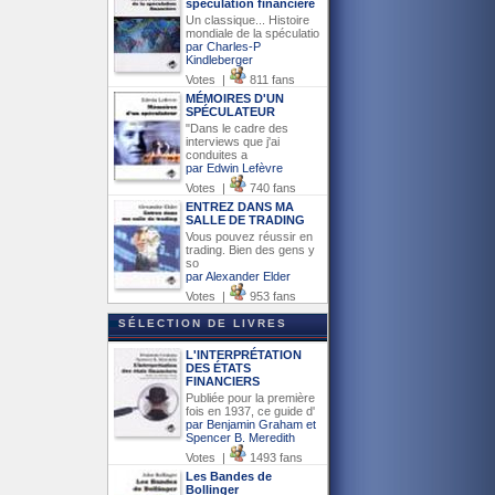
spéculation financière
Un classique... Histoire
mondiale de la spéculatio
par Charles-P
Kindleberger
Votes |
811 fans
MÉMOIRES D'UN
SPÉCULATEUR
"Dans le cadre des
interviews que j'ai
conduites a
par Edwin Lefèvre
Votes |
740 fans
ENTREZ DANS MA
SALLE DE TRADING
Vous pouvez réussir en
trading. Bien des gens y
so
par Alexander Elder
Votes |
953 fans
SÉLECTION DE LIVRES
L'INTERPRÉTATION
DES ÉTATS
FINANCIERS
Publiée pour la première
fois en 1937, ce guide d'
par Benjamin Graham et
Spencer B. Meredith
Votes |
1493 fans
Les Bandes de
Bollinger