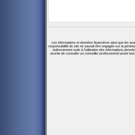
Les informations et données financières ainsi que les ana
responsabilité du site ne saurait être engagée sur la perti
indirectement suite à l'utilisation des informations,donn
avertie de consulter un conseiller professionnel avant tou