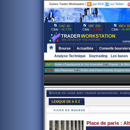
Suivez Trader Workstation !
par RSS
sur Twitter
CAC 40 :
SBF 250 :
IBEX 35 
Cible :
+0.77%
Cible :
-1.44%
Cible :
+0.36
samedi
Bourse
Actualités
Conseils boursier
Analyse Technique
Daytrading
Les bases
Assurance-chômage: la réforme s?appliquera le 1er novembre
INFO
Fraude : la Sécu veut form
One
Analyste Risque Marchés Financiers
JOB
Forex and Fixed Income Support Analyst
De
Bourse en ligne avec trader workstation, rubri
LEXIQUE DE A À Z
FICHE DE BOURSE
Place de paris : Al