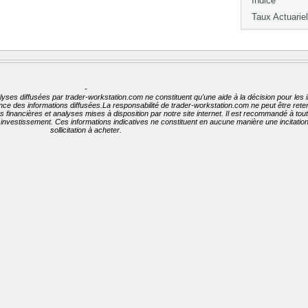
Indice
Taux Actuariel
-
lyses diffusées par trader-workstation.com ne constituent qu'une aide à la décision pour les 
nence des informations diffusées.La responsabilité de trader-workstation.com ne peut être ret
ées financières et analyses mises à disposition par notre site internet. Il est recommandé à to
t investissement. Ces informations indicatives ne constituent en aucune manière une incitati
sollicitation à acheter.