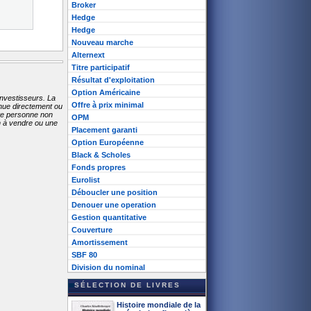
Broker
Hedge
Hedge
Nouveau marche
Alternext
Titre participatif
Résultat d'exploitation
Option Américaine
investisseurs. La
Offre à prix minimal
enue directement ou
ute personne non
OPM
on à vendre ou une
Placement garanti
Option Européenne
Black & Scholes
Fonds propres
Eurolist
Déboucler une position
Denouer une operation
Gestion quantitative
Couverture
Amortissement
SBF 80
Division du nominal
SÉLECTION DE LIVRES
Histoire mondiale de la