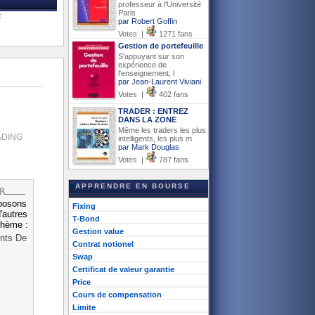
professeur à l'Université
Paris
t
par Robert Goffin
Votes |
1271 fans
Gestion de portefeuille
S'appuyant sur son
expérience de
l'enseignement, l
par Jean-Laurent Viviani
Votes |
402 fans
TRADER : ENTREZ
DANS LA ZONE
Même les traders les plus
ADING
intelligents, les plus m
par Mark Douglas
Votes |
787 fans
APPRENDRE EN BOURSE
posons
Fixing
'autres
T-Bond
thème :
Gestion value
nts De
Contrat notionel
Swap
Certificat de valeur garantie
Price
Cours de compensation
Limite