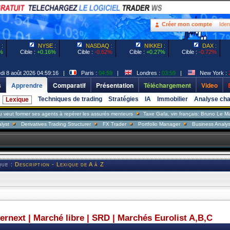
Créer mon compte
Ident
:
NYSE :
NASDAQ :
NIKKEI :
DAX :
%
Cible :
+0.16%
Cible :
-0.62%
Cible :
+0.27%
Cible :
-0.72%
 8 août 2026 04:59:16 |
Paris :
04:59
|
Londres :
03:59
|
New York :
s
Apprendre
Comparatif
Présentation
Téléchargement
Video
Techniques de trading
Stratégies
IA
Immobilier
Analyse cha
Lexique
er ses agents à repérer les assurés menteurs
Taxe Gafa, vin français: Bruno Le Maire répon
rivatives Trading Structurer
FX Trader
Portfolio Manager
Business Analyst
Sales
que :
Description - Lexique de A à Z
ternext | Marché libre | SRD | Marchés Eurolist A,B,C