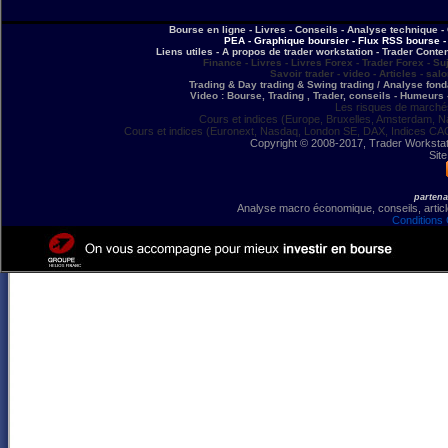
Bourse en ligne - Livres - Conseils - Analyse technique - 
PEA - Graphique boursier - Flux RSS bourse - 
Liens utiles - A propos de trader workstation - Trader Conte
Finance - Livres - Livres Forex - Trader Forex - Su
Savoir trader - video - Articles - sal
Trading & Day trading & Swing trading / Analyse fonda
Video : Bourse, Trading , Trader, conseils - Humeurs 
Les risques de marchés
Cours et indices (Europe, Bruxelles, Amsterdam, N
Cours et indices (Euronext, Nasdaq, London SE, DAX, Indices CA
Copyright © 2008-2017, Trader Workstation
Site
partena
Analyse macro économique, conseils, article
Conditions