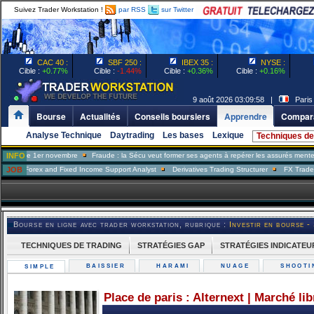
Suivez Trader Workstation !
par RSS
sur Twitter
CAC 40 :
SBF 250 :
IBEX 35 :
NYSE :
Cible :
+0.77%
Cible :
-1.44%
Cible :
+0.36%
Cible :
+0.16%
9 août 2026 03:09:58 |
Paris
Bourse
Actualités
Conseils boursiers
Apprendre
Compara
Analyse Technique
Daytrading
Les bases
Lexique
Techniques de
r novembre
INFO
Fraude : la Sécu veut former ses agents à repérer les assurés menteurs
Taxe G
and Fixed Income Support Analyst
JOB
Derivatives Trading Structurer
FX Trader
Portfoli
Bourse en ligne avec trader workstation, rubrique :
Investir en bourse -
TECHNIQUES DE TRADING
STRATÉGIES GAP
STRATÉGIES INDICATEU
BAISSIER
HARAMI
NUAGE
SHOOT
SIMPLE
Place de paris : Alternext | Marché li