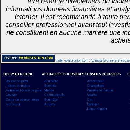
être retenue directement ou indirec
informations,données financières et analy
internet. Il est recommandé à toute pe
conseiller professionnel avant tout invest
ne constituent en aucune manière une inci
achete
trader-workstation.com : Actualité boursière et écon
BOURSE EN LIGNE
ACTUALITÉS BOURSIÈRES
CONSEILS BOURSIERS
C
Bourse de paris
Boursière
Accélération
Indices boursiers
Sociétés
Chandeliers
Palmares bourse de paris
Monde
Analyse technique
Devises
Communiqués
Volume
Cours de bourse temps
Synthèse
Gap
réel gratuit
A suivre
Bollinger
Retournement