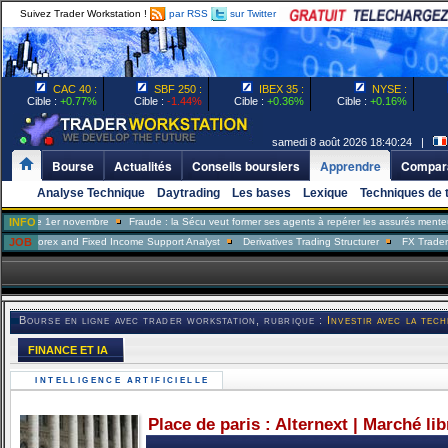
Suivez Trader Workstation !
par RSS
sur Twitter
CAC 40 :
SBF 250 :
IBEX 35 :
NYSE :
Cible :
+0.77%
Cible :
-1.44%
Cible :
+0.36%
Cible :
+0.16%
samedi 8 août 2026 18:40:24 |
Bourse
Actualités
Conseils boursiers
Apprendre
Compara
Analyse Technique
Daytrading
Les bases
Lexique
Techniques de 
ovembre
INFO
Fraude : la Sécu veut former ses agents à repérer les assurés menteurs
Taxe Gaf
d Fixed Income Support Analyst
JOB
Derivatives Trading Structurer
FX Trader
Portfolio 
Bourse en ligne avec trader workstation, rubrique :
Investir avec la tech
FINANCE ET IA
INTELLIGENCE ARTIFICIELLE
Place de paris : Alternext | Marché li