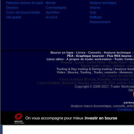
Palmares bourse de paris
Monde
Analyse technique
Devises
Communiqués
Volume
Cours de bourse temps
Synthèse
Gap
réel gratuit
A suivre
Bollinger
Retournement
Bourse en ligne - Livres - Conseils - Analyse technique - 
PEA - Graphique boursier - Flux RSS bourse - 
Liens utiles - A propos de trader workstation - Trader Conte
Finance - Livres - Livres Forex - Trader Forex - Su
Savoir trader - video - Articles - sal
Trading & Day trading & Swing trading / Analyse fonda
Video : Bourse, Trading , Trader, conseils - Humeurs 
Les risques de marchés
Cours et indices (Europe, Bruxelles, Amsterdam, N
Cours et indices (Euronext, Nasdaq, London SE, DAX, Indices CA
Copyright © 2008-2017, Trader Workstation
Site
partena
Analyse macro économique, conseils, article
Conditions