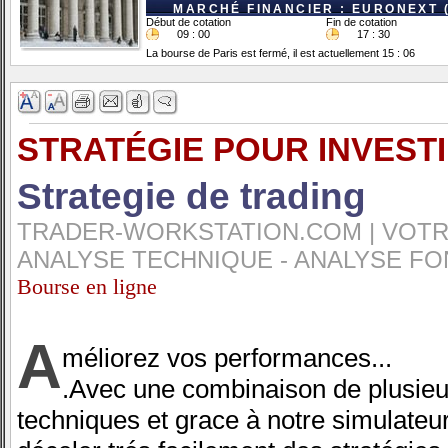
MARCHÉ FINANCIER : EURONEXT 
Début de cotation
Fin de cotation
09 : 00
17 : 30
La bourse de Paris est fermé, il est actuellement 15 : 06
STRATÉGIE POUR INVEST
Strategie de trading
TRADER-WORKSTATION.COM | VOTRE
ANALYSE TECHNIQUE - ANALYSE FO
Bourse en ligne
A
méliorez vos performances...
.Avec une combinaison de plusieu
techniques et grace à notre simulateu