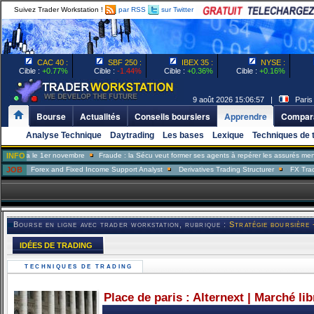
Suivez Trader Workstation !
par RSS
sur Twitter
CAC 40 :
SBF 250 :
IBEX 35 :
NYSE :
Cible :
+0.77%
Cible :
-1.44%
Cible :
+0.36%
Cible :
+0.16%
9 août 2026 15:06:57 |
Paris
Bourse
Actualités
Conseils boursiers
Apprendre
Compara
Analyse Technique
Daytrading
Les bases
Lexique
Techniques de 
 1er novembre
INFO
Fraude : la Sécu veut former ses agents à repérer les assurés menteurs
Ta
rex and Fixed Income Support Analyst
JOB
Derivatives Trading Structurer
FX Trader
Port
Bourse en ligne avec trader workstation, rubrique :
Stratégie boursière 
IDÉES DE TRADING
TECHNIQUES DE TRADING
Place de paris : Alternext | Marché li