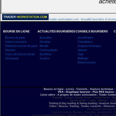
achete
trader-workstation.com : Actualité boursière et écon
BOURSE EN LIGNE
ACTUALITÉS BOURSIÈRES
CONSEILS BOURSIERS
C
Bourse de paris
Boursière
Accélération
Indices boursiers
Sociétés
Chandeliers
Palmares bourse de paris
Monde
Analyse technique
Devises
Communiqués
Volume
Cours de bourse temps
Synthèse
Gap
réel gratuit
A suivre
Bollinger
Retournement
Bourse en ligne - Livres - Conseils - Analyse technique - 
PEA - Graphique boursier - Flux RSS bourse - 
Liens utiles - A propos de trader workstation - Trader Conte
Finance - Livres - Livres Forex - Trader Forex - Su
Savoir trader - video - Articles - sal
Trading & Day trading & Swing trading / Analyse fonda
Video : Bourse, Trading , Trader, conseils - Humeurs 
Les risques de marchés
Cours et indices (Europe, Bruxelles, Amsterdam, N
Cours et indices (Euronext, Nasdaq, London SE, DAX, Indices CA