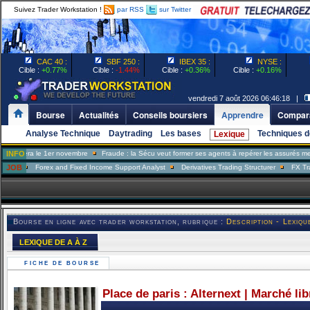
Suivez Trader Workstation !
par RSS
sur Twitter
CAC 40 :
SBF 250 :
IBEX 35 :
NYSE :
Cible :
+0.77%
Cible :
-1.44%
Cible :
+0.36%
Cible :
+0.16%
vendredi 7 août 2026 06:46:18 |
Bourse
Actualités
Conseils boursiers
Apprendre
Compara
Analyse Technique
Daytrading
Les bases
Techniques d
Lexique
ra le 1er novembre
INFO
Fraude : la Sécu veut former ses agents à repérer les assurés menteurs
JOB
Forex and Fixed Income Support Analyst
Derivatives Trading Structurer
FX Trader
Bourse en ligne avec trader workstation, rubrique :
Description - Lexiqu
LEXIQUE DE A À Z
FICHE DE BOURSE
Place de paris : Alternext | Marché li