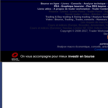
Bourse en ligne - Livres - Conseils - Analyse technique - 
PEA - Graphique boursier - Flux RSS bourse - 
Liens utiles - A propos de trader workstation - Trader Conte
Finance - Livres - Livres Forex - Trader Forex - Su
Savoir trader - video - Articles - sal
Trading & Day trading & Swing trading / Analyse fonda
Video : Bourse, Trading , Trader, conseils - Humeurs 
Les risques de marchés
Cours et indices (Europe, Bruxelles, Amsterdam, N
Cours et indices (Euronext, Nasdaq, London SE, DAX, Indices CA
Copyright © 2008-2017, Trader Workstation
Site
partena
Analyse macro économique, conseils, article
Conditions