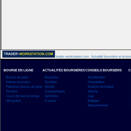
trader-workstation.com : Actualité boursière et écon
BOURSE EN LIGNE
ACTUALITÉS BOURSIÈRES
CONSEILS BOURSIERS
C
Bourse de paris
Boursière
Accélération
Indices boursiers
Sociétés
Chandeliers
Palmares bourse de paris
Monde
Analyse technique
Devises
Communiqués
Volume
Cours de bourse temps
Synthèse
Gap
réel gratuit
A suivre
Bollinger
Retournement