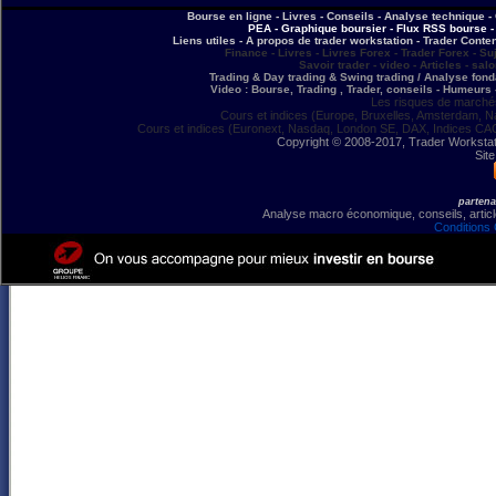
Bourse en ligne - Livres - Conseils - Analyse technique - 
PEA - Graphique boursier - Flux RSS bourse - 
Liens utiles - A propos de trader workstation - Trader Conte
Finance - Livres - Livres Forex - Trader Forex - Su
Savoir trader - video - Articles - sal
Trading & Day trading & Swing trading / Analyse fonda
Video : Bourse, Trading , Trader, conseils - Humeurs 
Les risques de marchés
Cours et indices (Europe, Bruxelles, Amsterdam, N
Cours et indices (Euronext, Nasdaq, London SE, DAX, Indices CA
Copyright © 2008-2017, Trader Workstation
Site
partena
Analyse macro économique, conseils, article
Conditions