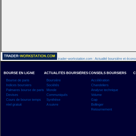
trader-workstation.com : Actualité boursière et écon
BOURSE EN LIGNE
ACTUALITÉS BOURSIÈRES
CONSEILS BOURSIERS
C
Bourse de paris
Boursière
Accélération
Indices boursiers
Sociétés
Chandeliers
Palmares bourse de paris
Monde
Analyse technique
Devises
Communiqués
Volume
Cours de bourse temps
Synthèse
Gap
réel gratuit
A suivre
Bollinger
Retournement