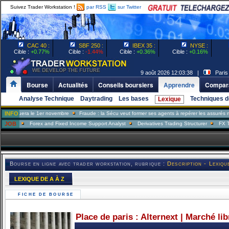
Suivez Trader Workstation !
par RSS
sur Twitter
CAC 40 :
SBF 250 :
IBEX 35 :
NYSE :
Cible :
+0.77%
Cible :
-1.44%
Cible :
+0.36%
Cible :
+0.16%
9 août 2026 12:03:38 |
Paris
Bourse
Actualités
Conseils boursiers
Apprendre
Compara
Analyse Technique
Daytrading
Les bases
Techniques d
Lexique
uera le 1er novembre
INFO
Fraude : la Sécu veut former ses agents à repérer les assurés menteur
JOB
Forex and Fixed Income Support Analyst
Derivatives Trading Structurer
FX Trader
Bourse en ligne avec trader workstation, rubrique :
Description - Lexiqu
LEXIQUE DE A À Z
FICHE DE BOURSE
Place de paris : Alternext | Marché li