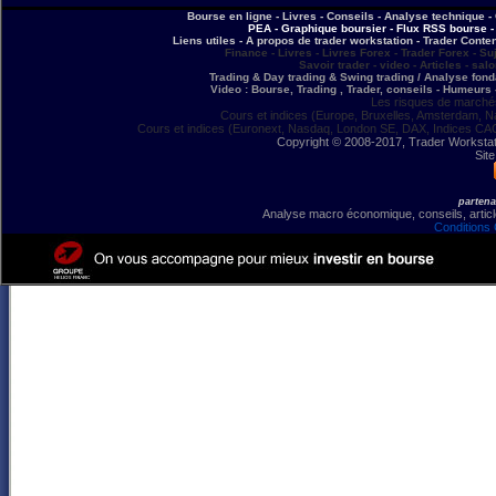
Bourse en ligne - Livres - Conseils - Analyse technique - 
PEA - Graphique boursier - Flux RSS bourse - 
Liens utiles - A propos de trader workstation - Trader Conte
Finance - Livres - Livres Forex - Trader Forex - Su
Savoir trader - video - Articles - sal
Trading & Day trading & Swing trading / Analyse fonda
Video : Bourse, Trading , Trader, conseils - Humeurs 
Les risques de marchés
Cours et indices (Europe, Bruxelles, Amsterdam, N
Cours et indices (Euronext, Nasdaq, London SE, DAX, Indices CA
Copyright © 2008-2017, Trader Workstation
Site
partena
Analyse macro économique, conseils, article
Conditions