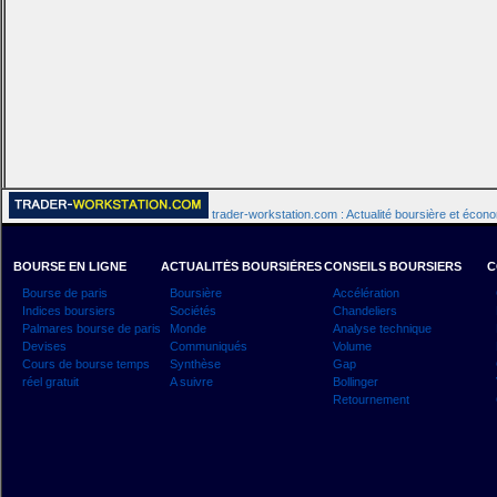
trader-workstation.com : Actualité boursière et écon
BOURSE EN LIGNE
ACTUALITÉS BOURSIÈRES
CONSEILS BOURSIERS
C
Bourse de paris
Boursière
Accélération
Indices boursiers
Sociétés
Chandeliers
Palmares bourse de paris
Monde
Analyse technique
Devises
Communiqués
Volume
Cours de bourse temps
Synthèse
Gap
réel gratuit
A suivre
Bollinger
Retournement