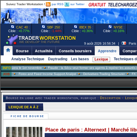
Suivez Trader Workstation !
par RSS
sur Twitter
CAC 40 :
SBF 250 :
IBEX 35 :
NYSE :
Cible :
+0.77%
Cible :
-1.44%
Cible :
+0.36%
Cible :
+0.16%
9 août 2026 16:56:34 |
Paris
Bourse
Actualités
Conseils boursiers
Apprendre
Compara
Analyse Technique
Daytrading
Les bases
Techniques d
Lexique
uera le 1er novembre
INFO
Fraude : la Sécu veut former ses agents à repérer les assurés menteur
JOB
Forex and Fixed Income Support Analyst
Derivatives Trading Structurer
FX Trader
Bourse en ligne avec trader workstation, rubrique :
Description - Lexiqu
LEXIQUE DE A À Z
FICHE DE BOURSE
Place de paris : Alternext | Marché li