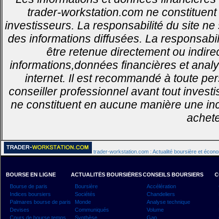
trader-workstation.com ne constituent 
investisseurs. La responsabilité du site ne
des informations diffusées. La responsabi
être retenue directement ou indirec
informations,données financières et analy
internet. Il est recommandé à toute pe
conseiller professionnel avant tout invest
ne constituent en aucune manière une inci
achete
trader-workstation.com : Actualité boursière et écon
BOURSE EN LIGNE
ACTUALITÉS BOURSIÈRES
CONSEILS BOURSIERS
C
Bourse de paris
Boursière
Accélération
Indices boursiers
Sociétés
Chandeliers
Palmares bourse de paris
Monde
Analyse technique
Devises
Communiqués
Volume
Cours de bourse temps
Synthèse
Gap