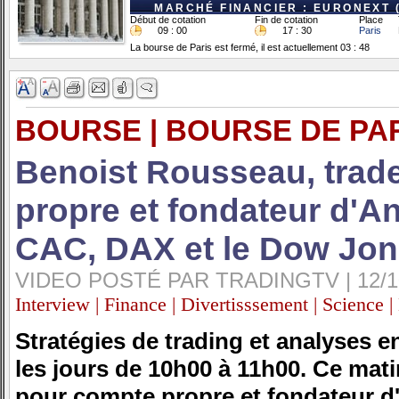
MARCHÉ FINANCIER : EURONEXT 
Début de cotation
Fin de cotation
Place
09 : 00
17 : 30
Paris
La bourse de Paris est fermé, il est actuellement 03 : 48
BOURSE | BOURSE DE PA
Benoist Rousseau, trad
propre et fondateur d'An
CAC, DAX et le Dow Jon
VIDEO POSTÉ PAR TRADINGTV | 12/10/
Interview | Finance | Divertisssement | Science |
Stratégies de trading et analyses e
les jours de 10h00 à 11h00. Ce mat
pour compte propre et fondateur d'