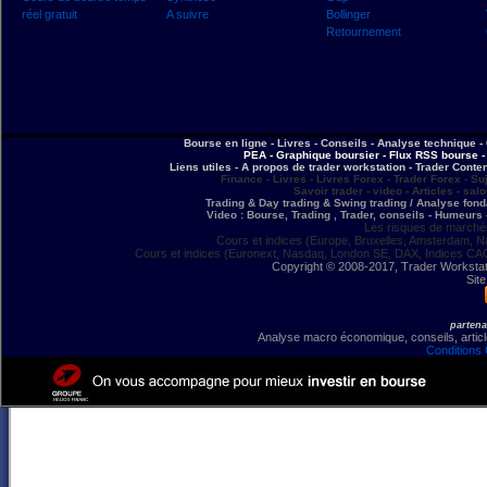
réel gratuit
A suivre
Bollinger
Retournement
Bourse en ligne - Livres - Conseils - Analyse technique - 
PEA - Graphique boursier - Flux RSS bourse - 
Liens utiles - A propos de trader workstation - Trader Conte
Finance - Livres - Livres Forex - Trader Forex - Su
Savoir trader - video - Articles - sal
Trading & Day trading & Swing trading / Analyse fonda
Video : Bourse, Trading , Trader, conseils - Humeurs 
Les risques de marchés
Cours et indices (Europe, Bruxelles, Amsterdam, N
Cours et indices (Euronext, Nasdaq, London SE, DAX, Indices CA
Copyright © 2008-2017, Trader Workstation
Site
partena
Analyse macro économique, conseils, article
Conditions