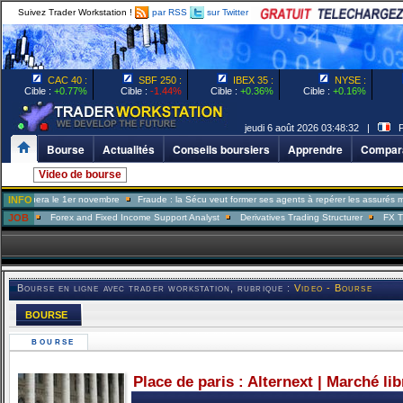
Suivez Trader Workstation !
par RSS
sur Twitter
CAC 40 :
SBF 250 :
IBEX 35 :
NYSE :
Cible :
+0.77%
Cible :
-1.44%
Cible :
+0.36%
Cible :
+0.16%
jeudi 6 août 2026 03:48:32 |
Pa
Bourse
Actualités
Conseils boursiers
Apprendre
Compara
Video de bourse
ra le 1er novembre
INFO
Fraude : la Sécu veut former ses agents à repérer les assurés menteurs
Forex and Fixed Income Support Analyst
JOB
Derivatives Trading Structurer
FX Trader
Bourse en ligne avec trader workstation, rubrique :
Video - Bourse
BOURSE
BOURSE
Place de paris : Alternext | Marché li