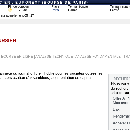
IER : EURONEXT (BOURSE DE PARIS)
Fin de cotation
Place
Temps écoulé
Temps restan
17 : 30
Paris
Fermé
Fermé
 est actuellement 05 : 17
URSIER
 BOURSE EN LIGNE | ANALYSE TECHNIQUE - ANALYSE FONDAMENTALE - TR
annexe du journal officiel. Publie pour les sociétés cotées les
s : convocation d'assemblées, augmentation de capital,
Nous vous
de recherch
articles su
Offre À Pr
Minimum
Dax
Rendemen
Acheter D