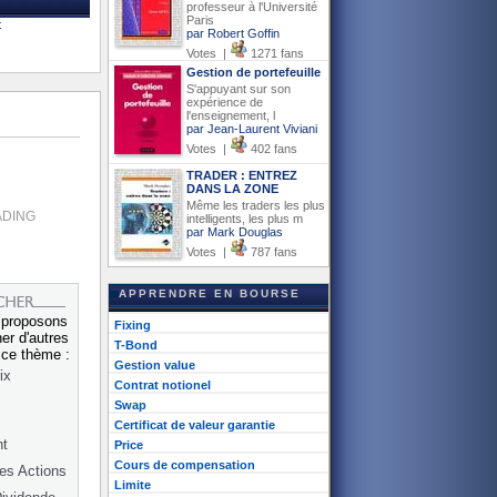
professeur à l'Université
Paris
t
par Robert Goffin
Votes |
1271 fans
Gestion de portefeuille
S'appuyant sur son
expérience de
l'enseignement, l
par Jean-Laurent Viviani
Votes |
402 fans
TRADER : ENTREZ
DANS LA ZONE
Même les traders les plus
ADING
intelligents, les plus m
par Mark Douglas
Votes |
787 fans
APPRENDRE EN BOURSE
 proposons
Fixing
er d'autres
T-Bond
r ce thème :
Gestion value
ix
Contrat notionel
Swap
Certificat de valeur garantie
t
Price
Cours de compensation
es Actions
Limite