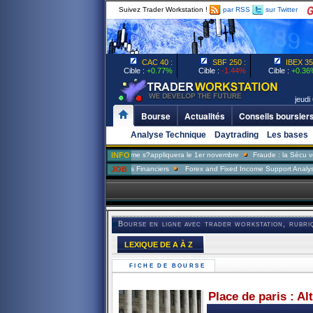
Suivez Trader Workstation !
par RSS
sur Twitter
CAC 40 :
SBF 250 :
IBEX 35 
Cible :
+0.77%
Cible :
-1.44%
Cible :
+0.36
jeudi 
Bourse
Actualités
Conseils boursier
Analyse Technique
Daytrading
Les bases
Assurance-chômage: la réforme s?appliquera le 1er novembre
INFO
Fraude : la Sécu veut former
e
Analyste Risque Marchés Financiers
JOB
Forex and Fixed Income Support Analyst
Deri
Bourse en ligne avec trader workstation, rubri
LEXIQUE DE A À Z
FICHE DE BOURSE
Place de paris : Al