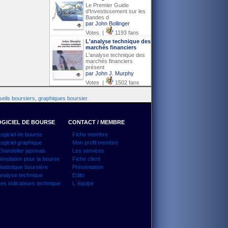
Le Premier Guide
d'Investissement sur les
Bandes d
par John Bollinger
Votes |
1193 fans
L'analyse technique des
marchés financiers
L'analyse technique des
marchés financiers
présent
par John J. Murphy
Votes |
1502 fans
eils boursiers, graphiques boursier.
GICIEL DE BOURSE
CONTACT / MEMBRE
ogiciel de bourse
Fiche membre
ogiciel graphique
Mon profil membre
handelier japonais
Les services
imulation pour la bourse
Fiche client
tatistique boursière
Présentation
nalyse technique
Edito
es indicateurs technique
L`équipe