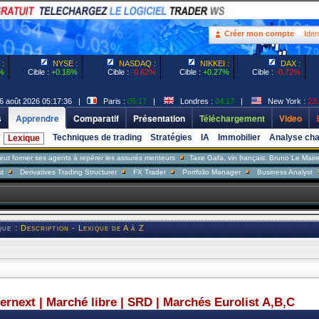
Créer mon compte
Ident
:
NYSE :
NASDAQ :
NIKKEI :
DAX :
%
Cible :
+0.16%
Cible :
-0.62%
Cible :
+0.27%
Cible :
-0.72%
6 août 2026 05:17:36 |
Paris :
05:17
|
Londres :
04:17
|
New York :
23:
s
Apprendre
Comparatif
Présentation
Téléchargement
Video
Techniques de trading
Stratégies
IA
Immobilier
Analyse cha
Lexique
 ses agents à repérer les assurés menteurs
Taxe Gafa, vin français: Bruno Le Maire répond 
vatives Trading Structurer
FX Trader
Portfolio Manager
Business Analyst
Sales T
que :
Description - Lexique de A à Z
ternext | Marché libre | SRD | Marchés Eurolist A,B,C