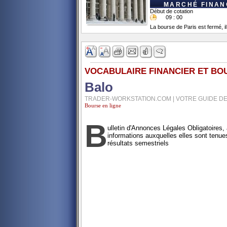
MARCHÉ FINANC
Début de cotation
09 : 00
La bourse de Paris est fermé, il
VOCABULAIRE FINANCIER ET BO
Balo
TRADER-WORKSTATION.COM | VOTRE GUIDE DE
Bourse en ligne
B
ulletin d'Annonces Légales Obligatoires, 
informations auxquelles elles sont tenue
résultats semestriels