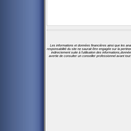
Les informations et données financières ainsi que les ana
responsabilité du site ne saurait être engagée sur la perti
indirectement suite à l'utilisation des informations,donn
avertie de consulter un conseiller professionnel avant tou