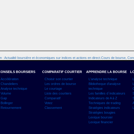
 : Actualité boursière et économiques sur indices et actions en direct.Cours de bourse, Cons
CONSEILS BOURSIERS
COMPARATIF COURTIER
APPRENDRE LA BOURSE
LO
Accélération
Choisir son courtier
L'analyse technique
L
Chandeliers
Les ordres de bourse
Bibliotheque d'analyse
L
Analyse technique
Le courtage
technique
C
Volume
Liste des courtiers
Les familles d`indicateurs
S
Gap
Comparatif
Indicateurs de A à Z
S
Bollinger
Votez
Techniques de trading
A
Retournement
Classement
Stratégies indicateurs
L
Stratégies bougies
Lexique boursier
Lexique financier