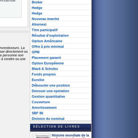
Dividende
Broker
Hedge
Hedge
Nouveau marche
Alternext
Titre participatif
Résultat d'exploitation
Option Américaine
Offre à prix minimal
investisseurs. La
enue directement ou
OPM
ute personne non
Placement garanti
on à vendre ou une
Option Européenne
Black & Scholes
Fonds propres
Eurolist
Déboucler une position
Denouer une operation
Gestion quantitative
Couverture
Amortissement
SBF 80
Division du nominal
SÉLECTION DE LIVRES
Histoire mondiale de la