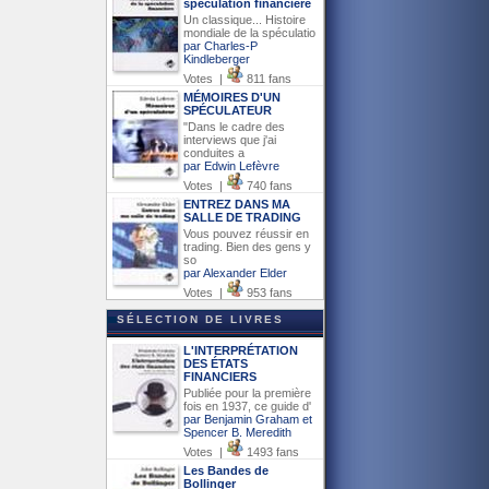
spéculation financière
Un classique... Histoire
mondiale de la spéculatio
par Charles-P
Kindleberger
Votes |
811 fans
MÉMOIRES D'UN
SPÉCULATEUR
"Dans le cadre des
interviews que j'ai
conduites a
par Edwin Lefèvre
Votes |
740 fans
ENTREZ DANS MA
SALLE DE TRADING
Vous pouvez réussir en
trading. Bien des gens y
so
par Alexander Elder
Votes |
953 fans
SÉLECTION DE LIVRES
L'INTERPRÉTATION
DES ÉTATS
FINANCIERS
Publiée pour la première
fois en 1937, ce guide d'
par Benjamin Graham et
Spencer B. Meredith
Votes |
1493 fans
Les Bandes de
Bollinger