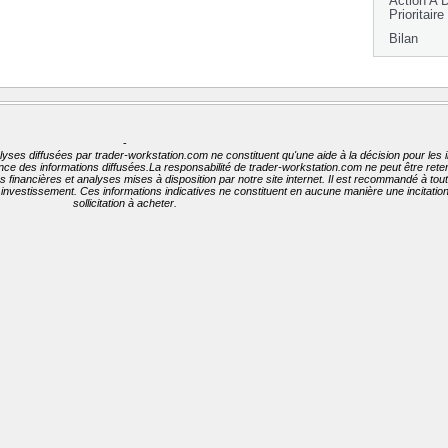
Action A 
Prioritaire
Bilan
-
lyses diffusées par trader-workstation.com ne constituent qu'une aide à la décision pour les 
nence des informations diffusées.La responsabilité de trader-workstation.com ne peut être ret
ées financières et analyses mises à disposition par notre site internet. Il est recommandé à to
t investissement. Ces informations indicatives ne constituent en aucune manière une incitati
sollicitation à acheter.