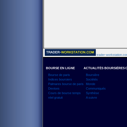
trader-workstation.com
BOURSE EN LIGNE
ACTUALITÉS BOURSIÈRES
Bourse de paris
Boursière
Indices boursiers
Sociétés
Palmares bourse de paris
Monde
Devises
Communiqués
Cours de bourse temps
Synthèse
réel gratuit
A suivre