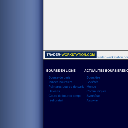
trader-workstation.com
BOURSE EN LIGNE
ACTUALITÉS BOURSIÈRES
Bourse de paris
Boursière
Indices boursiers
Sociétés
Palmares bourse de paris
Monde
Devises
Communiqués
Cours de bourse temps
Synthèse
réel gratuit
A suivre