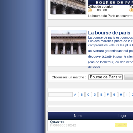
BOURSE DE PA
Début de cotation
Fi
09 : 00
La bourse de Paris est ouverte, 
La bourse de paris
La bourse de paris est compos
l`un des marchés phare de la B
comprend les valeurs les plus l
couverture garantissant quil p
découvert).Lintérêt pour le cli
(cas de lacheteur) ou den vend
de levier.
Choisissez un marché :
A
B
C
D
E
F
G
H
I
Nom
Logo
Quantel
FR0000038242