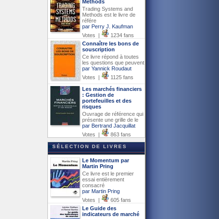
Methods
Trading Systems and
Methods est le livre de
référe
par Perry J. Kaufman
Votes |
1234 fans
Connaître les bons de
souscription
Ce livre répond à toutes
les questions que peuvent
par Yannick Roudaut
Votes |
1125 fans
Les marchés financiers
: Gestion de
portefeuilles et des
risques
Ouvrage de référence qui
présente une grille de le
par Bertrand Jacquillat
Votes |
863 fans
SÉLECTION DE LIVRES
Le Momentum par
Martin Pring
Ce livre est le premier
essai entièrement
consacré
par Martin Pring
Votes |
605 fans
Le Guide des
indicateurs de marché