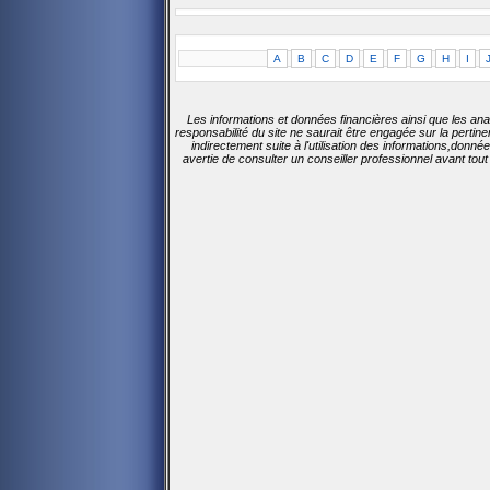
A
B
C
D
E
F
G
H
I
Les informations et données financières ainsi que les ana
responsabilité du site ne saurait être engagée sur la perti
indirectement suite à l'utilisation des informations,donn
avertie de consulter un conseiller professionnel avant tou