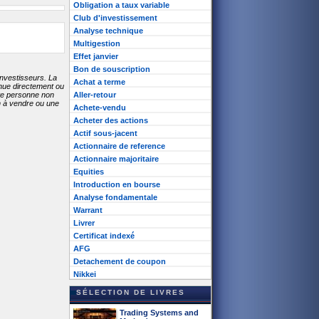
Obligation a taux variable
Club d'investissement
Analyse technique
Multigestion
Effet janvier
Bon de souscription
investisseurs. La
Achat a terme
enue directement ou
ute personne non
Aller-retour
on à vendre ou une
Achete-vendu
Acheter des actions
Actif sous-jacent
Actionnaire de reference
Actionnaire majoritaire
Equities
Introduction en bourse
Analyse fondamentale
Warrant
Livrer
Certificat indexé
AFG
Detachement de coupon
Nikkei
SÉLECTION DE LIVRES
Trading Systems and