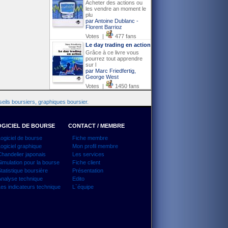
Acheter des actions ou
les vendre an moment le
plu
par Antoine Dublanc -
Florent Barrioz
Votes |
477 fans
Le day trading en action
Grâce à ce livre vous
pourrez tout apprendre
sur l
par Marc Friedfertig,
George West
Votes |
1450 fans
eils boursiers, graphiques boursier.
GICIEL DE BOURSE
CONTACT / MEMBRE
ogiciel de bourse
Fiche membre
ogiciel graphique
Mon profil membre
handelier japonais
Les services
imulation pour la bourse
Fiche client
tatistique boursière
Présentation
nalyse technique
Edito
es indicateurs technique
L`équipe