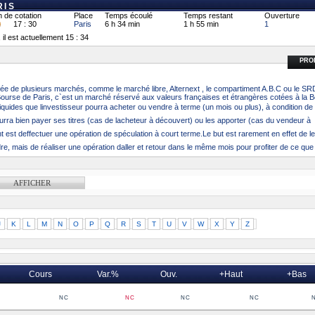
RIS
n de cotation
Place
Temps écoulé
Temps restant
Ouverture
17 : 30
Paris
6 h 34 min
1 h 55 min
1
il est actuellement 15 : 34
PROF
ée de plusieurs marchés, comme le marché libre, Alternext , le compartiment A.B.C ou le S
ourse de Paris, c`est un marché réservé aux valeurs françaises et étrangères cotées à la Bo
iquides que linvestisseur pourra acheter ou vendre à terme (un mois ou plus), à condition de
ourra bien payer ses titres (cas de lacheteur à découvert) ou les apporter (cas du vendeur à
ent est deffectuer une opération de spéculation à court terme.Le but est rarement en effet de le
re, mais de réaliser une opération daller et retour dans le même mois pour profiter de ce que lo
J
K
L
M
N
O
P
Q
R
S
T
U
V
W
X
Y
Z
Cours
Var.%
Ouv.
+Haut
+Bas
nc
nc
nc
nc