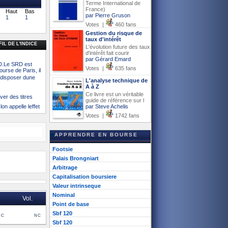
Terme International de
France)
Haut
Bas
par Pierre Gruson
1
1
Votes |
460 fans
Gestion du risque de
taux d'intérêt
IL DE L'INDICE
L'évolution future des taux
d'intérêt fait courir
par Gérard Emard
RD.Le SRD est
Votes |
635 fans
urse de Paris, il
 disposer dune
L'analyse technique de
A à Z
Ce livre est un véritable
ver des titres
guide de référence sur l
n appelle leffet
par Steve Achelis
Votes |
1742 fans
APPRENDRE EN BOURSE
Footsie
Palais Brongniart
Arbitrage
Capitalisation boursiere
Valeur intrinseque
Nominal
Vol.
Point de base
Sbf 120
nc
nc
Sbf 120