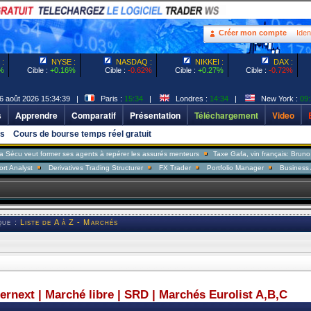
Créer mon compte
Ident
:
NYSE :
NASDAQ :
NIKKEI :
DAX :
%
Cible :
+0.16%
Cible :
-0.62%
Cible :
+0.27%
Cible :
-0.72%
6 août 2026 15:34:39 |
Paris :
15:34
|
Londres :
14:34
|
New York :
09:
s
Apprendre
Comparatif
Présentation
Téléchargement
Video
s
Cours de bourse temps réel gratuit
ut former ses agents à repérer les assurés menteurs
Taxe Gafa, vin français: Bruno Le Maire
Derivatives Trading Structurer
FX Trader
Portfolio Manager
Business Analyst
que :
Liste de A à Z - Marchés
ternext | Marché libre | SRD | Marchés Eurolist A,B,C