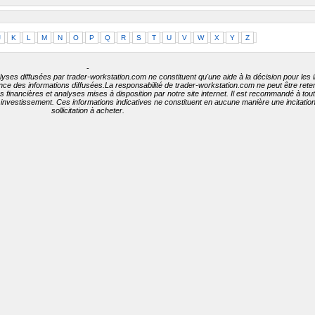
J
K
L
M
N
O
P
Q
R
S
T
U
V
W
X
Y
Z
-
lyses diffusées par trader-workstation.com ne constituent qu'une aide à la décision pour les 
nence des informations diffusées.La responsabilité de trader-workstation.com ne peut être ret
ées financières et analyses mises à disposition par notre site internet. Il est recommandé à to
t investissement. Ces informations indicatives ne constituent en aucune manière une incitati
sollicitation à acheter.