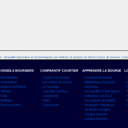
 : Actualité boursière et économiques sur indices et actions en direct.Cours de bourse, Cons
CONSEILS BOURSIERS
COMPARATIF COURTIER
APPRENDRE LA BOURSE
LO
Accélération
Choisir son courtier
L'analyse technique
L
Chandeliers
Les ordres de bourse
Bibliotheque d'analyse
L
Analyse technique
Le courtage
technique
C
Volume
Liste des courtiers
Les familles d`indicateurs
S
Gap
Comparatif
Indicateurs de A à Z
S
Bollinger
Votez
Techniques de trading
A
Retournement
Classement
Stratégies indicateurs
L
Stratégies bougies
Lexique boursier
Lexique financier