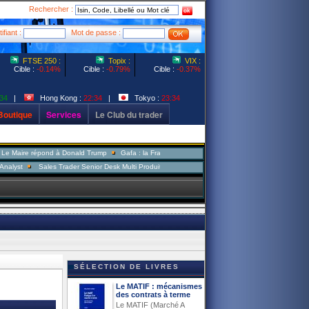
Rechercher :
ifiant :
Mot de passe :
FTSE 250 :
Topix :
VIX :
Cible :
-0.14%
Cible :
-0.79%
Cible :
-0.37%
34
|
Hong Kong :
22:34
|
Tokyo :
23:34
Boutique
Services
Le Club du trader
 répond à Donald Trump
Gafa : la France a-t-elle raison de vouloir taxer les multinationales ?
Sales Trader Senior Desk Multi Produits
SÉLECTION DE LIVRES
Le MATIF : mécanismes
des contrats à terme
Le MATIF (Marché A