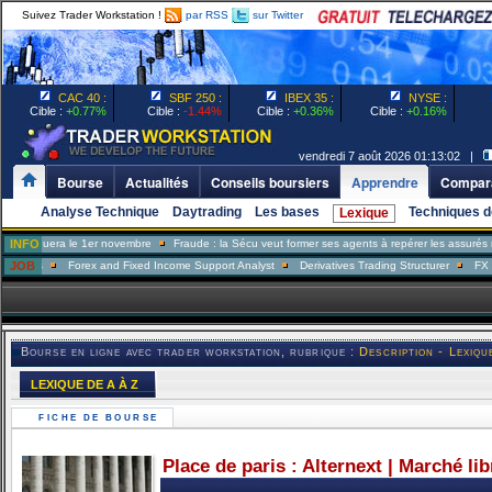
Suivez Trader Workstation !
par RSS
sur Twitter
CAC 40 :
SBF 250 :
IBEX 35 :
NYSE :
Cible :
+0.77%
Cible :
-1.44%
Cible :
+0.36%
Cible :
+0.16%
vendredi 7 août 2026 01:13:02 |
Bourse
Actualités
Conseils boursiers
Apprendre
Compara
Analyse Technique
Daytrading
Les bases
Techniques d
Lexique
uera le 1er novembre
INFO
Fraude : la Sécu veut former ses agents à repérer les assurés menteur
JOB
Forex and Fixed Income Support Analyst
Derivatives Trading Structurer
FX Trader
Bourse en ligne avec trader workstation, rubrique :
Description - Lexiqu
LEXIQUE DE A À Z
FICHE DE BOURSE
Place de paris : Alternext | Marché li