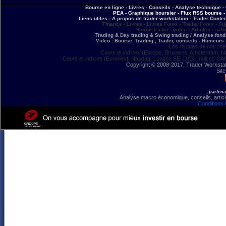
Bourse en ligne - Livres - Conseils - Analyse technique - 
PEA - Graphique boursier - Flux RSS bourse - 
Liens utiles - A propos de trader workstation - Trader Conte
Finance - Livres - Livres Forex - Trader Forex - Su
Savoir trader - video - Articles - sal
Trading & Day trading & Swing trading / Analyse fonda
Video : Bourse, Trading , Trader, conseils - Humeurs 
Les risques de marchés
Cours et indices (Europe, Bruxelles, Amsterdam, N
Cours et indices (Euronext, Nasdaq, London SE, DAX, Indices CA
Copyright © 2008-2017, Trader Workstation
Site
partena
Analyse macro économique, conseils, article
Conditions