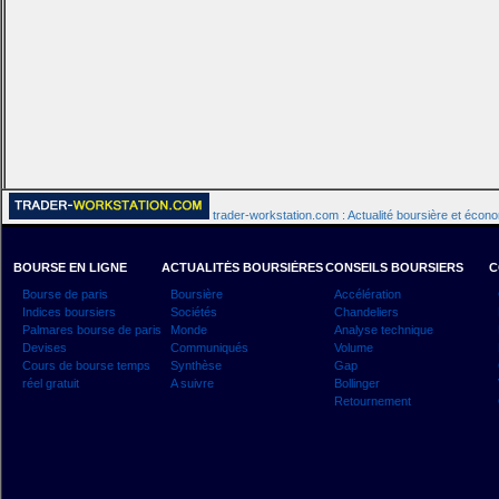
trader-workstation.com : Actualité boursière et écon
BOURSE EN LIGNE
ACTUALITÉS BOURSIÈRES
CONSEILS BOURSIERS
C
Bourse de paris
Boursière
Accélération
Indices boursiers
Sociétés
Chandeliers
Palmares bourse de paris
Monde
Analyse technique
Devises
Communiqués
Volume
Cours de bourse temps
Synthèse
Gap
réel gratuit
A suivre
Bollinger
Retournement