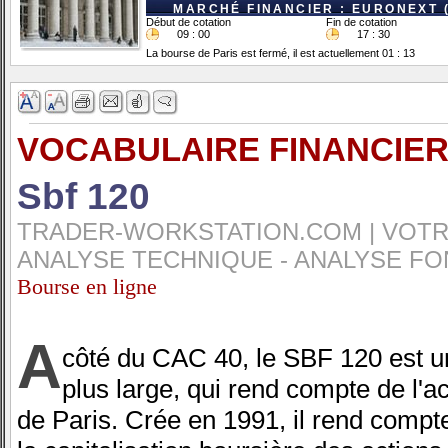
MARCHÉ FINANCIER : EURONEXT 
Début de cotation
Fin de cotation
09 : 00
17 : 30
La bourse de Paris est fermé, il est actuellement 01 : 13
VOCABULAIRE FINANCIER
Sbf 120
TRADER-WORKSTATION.COM | VOTRE
ANALYSE TECHNIQUE - ANALYSE FO
Bourse en ligne
A
côté du CAC 40, le SBF 120 est un
plus large, qui rend compte de l'ac
de Paris. Crée en 1991, il rend compte