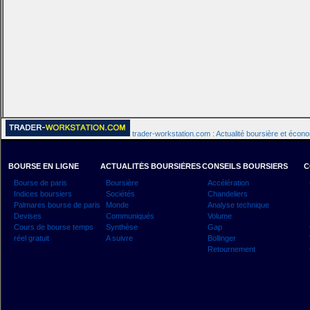
trader-workstation.com : Actualité boursière et écon
BOURSE EN LIGNE
ACTUALITÉS BOURSIÈRES
CONSEILS BOURSIERS
C
Bourse de paris
Boursière
Accélération
Indices boursiers
Sociétés
Chandeliers
Palmares bourse de paris
Monde
Analyse technique
Devises
Communiqués
Volume
Cours de bourse temps
Synthèse
Gap
réel gratuit
A suivre
Bollinger
Retournement