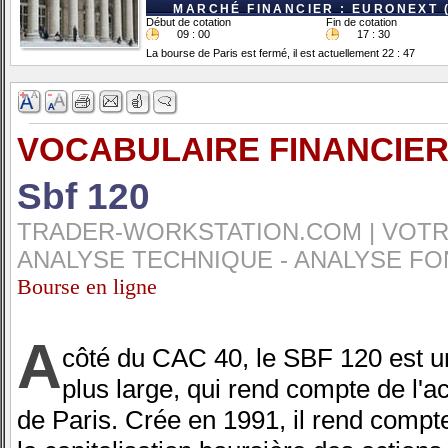
MARCHÉ FINANCIER : EURONEXT 
Début de cotation
Fin de cotation
09 : 00
17 : 30
La bourse de Paris est fermé, il est actuellement 22 : 47
VOCABULAIRE FINANCIER
Sbf 120
TRADER-WORKSTATION.COM | VOTRE
ANALYSE TECHNIQUE - ANALYSE FO
Bourse en ligne
A
côté du CAC 40, le SBF 120 est un
plus large, qui rend compte de l'ac
de Paris. Crée en 1991, il rend compte