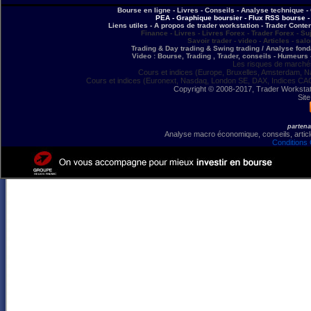
Bourse en ligne - Livres - Conseils - Analyse technique - 
PEA - Graphique boursier - Flux RSS bourse - 
Liens utiles - A propos de trader workstation - Trader Conte
Finance - Livres - Livres Forex - Trader Forex - Su
Savoir trader - video - Articles - sal
Trading & Day trading & Swing trading / Analyse fonda
Video : Bourse, Trading , Trader, conseils - Humeurs 
Les risques de marchés
Cours et indices (Europe, Bruxelles, Amsterdam, N
Cours et indices (Euronext, Nasdaq, London SE, DAX, Indices CA
Copyright © 2008-2017, Trader Workstation
Site
partena
Analyse macro économique, conseils, article
Conditions