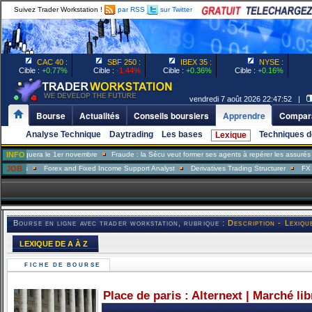
Suivez Trader Workstation !
par RSS
sur Twitter
CAC 40 :
SBF 250 :
IBEX 35 :
NYSE :
Cible :
+0.77%
Cible :
-1.44%
Cible :
+0.36%
Cible :
+0.16%
vendredi 7 août 2026 22:47:52 |
Bourse
Actualités
Conseils boursiers
Apprendre
Compara
Analyse Technique
Daytrading
Les bases
Techniques d
Lexique
uera le 1er novembre
INFO
Fraude : la Sécu veut former ses agents à repérer les assurés menteur
JOB
Forex and Fixed Income Support Analyst
Derivatives Trading Structurer
FX Trader
Bourse en ligne avec trader workstation, rubrique :
Description - Lexiqu
LEXIQUE DE A À Z
FICHE DE BOURSE
Place de paris : Alternext | Marché li