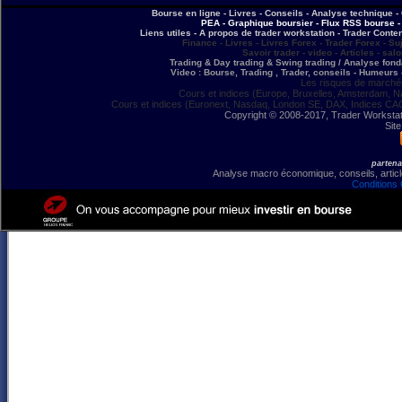
Bourse en ligne - Livres - Conseils - Analyse technique - 
PEA - Graphique boursier - Flux RSS bourse - 
Liens utiles - A propos de trader workstation - Trader Conte
Finance - Livres - Livres Forex - Trader Forex - Su
Savoir trader - video - Articles - sal
Trading & Day trading & Swing trading / Analyse fonda
Video : Bourse, Trading , Trader, conseils - Humeurs 
Les risques de marchés
Cours et indices (Europe, Bruxelles, Amsterdam, N
Cours et indices (Euronext, Nasdaq, London SE, DAX, Indices CA
Copyright © 2008-2017, Trader Workstation
Site
partena
Analyse macro économique, conseils, article
Conditions