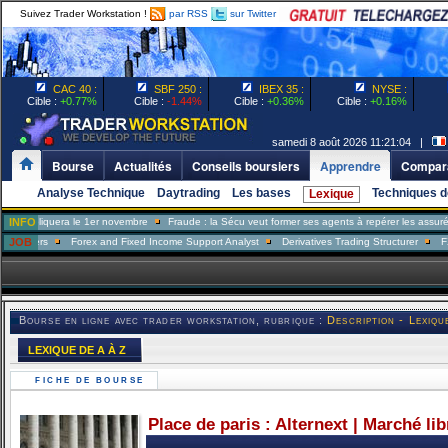
Suivez Trader Workstation !
par RSS
sur Twitter
CAC 40 :
SBF 250 :
IBEX 35 :
NYSE :
Cible :
+0.77%
Cible :
-1.44%
Cible :
+0.36%
Cible :
+0.16%
samedi 8 août 2026 11:21:04 |
Bourse
Actualités
Conseils boursiers
Apprendre
Compara
Analyse Technique
Daytrading
Les bases
Techniques d
Lexique
liquera le 1er novembre
INFO
Fraude : la Sécu veut former ses agents à repérer les assurés mente
ers
JOB
Forex and Fixed Income Support Analyst
Derivatives Trading Structurer
FX Trade
Bourse en ligne avec trader workstation, rubrique :
Description - Lexiqu
LEXIQUE DE A À Z
FICHE DE BOURSE
Place de paris : Alternext | Marché li