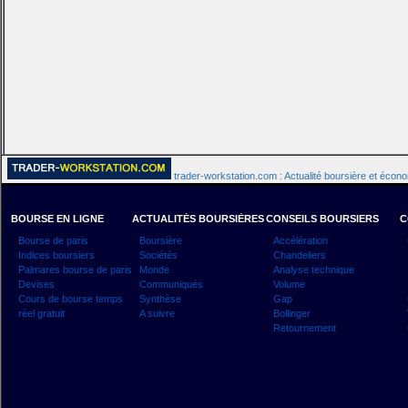
trader-workstation.com : Actualité boursière et écon
BOURSE EN LIGNE
ACTUALITÉS BOURSIÈRES
CONSEILS BOURSIERS
C
Bourse de paris
Boursière
Accélération
Indices boursiers
Sociétés
Chandeliers
Palmares bourse de paris
Monde
Analyse technique
Devises
Communiqués
Volume
Cours de bourse temps
Synthèse
Gap
réel gratuit
A suivre
Bollinger
Retournement