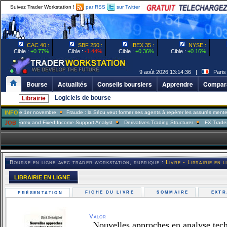
Suivez Trader Workstation !
par RSS
sur Twitter
CAC 40 :
SBF 250 :
IBEX 35 :
NYSE :
Cible :
+0.77%
Cible :
-1.44%
Cible :
+0.36%
Cible :
+0.16%
9 août 2026 13:14:36 |
Paris
Bourse
Actualités
Conseils boursiers
Apprendre
Compara
Logiciels de bourse
Librairie
 1er novembre
INFO
Fraude : la Sécu veut former ses agents à repérer les assurés menteurs
Tax
ex and Fixed Income Support Analyst
JOB
Derivatives Trading Structurer
FX Trader
Portf
Bourse en ligne avec trader workstation, rubrique :
Livre - Librairie en l
LIBRAIRIE EN LIGNE
FICHE DU LIVRE
SOMMAIRE
EXT
PRÉSENTATION
Valor
Nouvelles approches en analyse tech