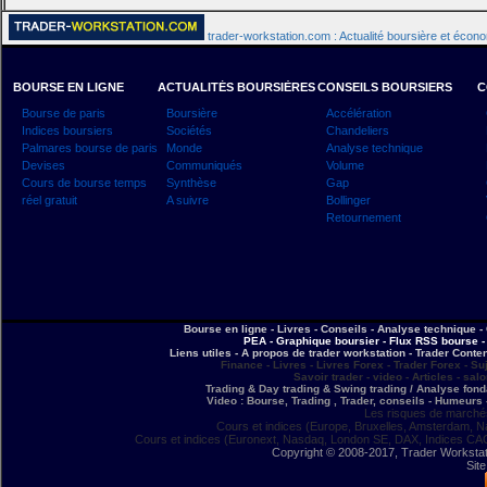
trader-workstation.com : Actualité boursière et écon
BOURSE EN LIGNE
ACTUALITÉS BOURSIÈRES
CONSEILS BOURSIERS
C
Bourse de paris
Boursière
Accélération
Indices boursiers
Sociétés
Chandeliers
Palmares bourse de paris
Monde
Analyse technique
Devises
Communiqués
Volume
Cours de bourse temps
Synthèse
Gap
réel gratuit
A suivre
Bollinger
Retournement
Bourse en ligne - Livres - Conseils - Analyse technique - 
PEA - Graphique boursier - Flux RSS bourse - 
Liens utiles - A propos de trader workstation - Trader Conte
Finance - Livres - Livres Forex - Trader Forex - Su
Savoir trader - video - Articles - sal
Trading & Day trading & Swing trading / Analyse fonda
Video : Bourse, Trading , Trader, conseils - Humeurs 
Les risques de marchés
Cours et indices (Europe, Bruxelles, Amsterdam, N
Cours et indices (Euronext, Nasdaq, London SE, DAX, Indices CA
Copyright © 2008-2017, Trader Workstation
Site