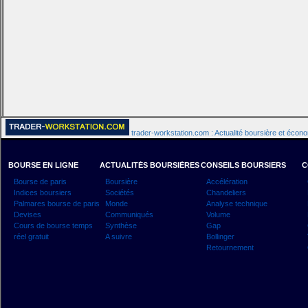
trader-workstation.com : Actualité boursière et écon
BOURSE EN LIGNE
ACTUALITÉS BOURSIÈRES
CONSEILS BOURSIERS
C
Bourse de paris
Boursière
Accélération
Indices boursiers
Sociétés
Chandeliers
Palmares bourse de paris
Monde
Analyse technique
Devises
Communiqués
Volume
Cours de bourse temps
Synthèse
Gap
réel gratuit
A suivre
Bollinger
Retournement