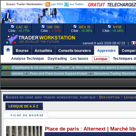
Suivez Trader Workstation !
par RSS
sur Twitter
CAC 40 :
SBF 250 :
IBEX 35 :
NYSE :
Cible :
+0.77%
Cible :
-1.44%
Cible :
+0.36%
Cible :
+0.16%
samedi 8 août 2026 08:47:23 |
Bourse
Actualités
Conseils boursiers
Apprendre
Compara
Analyse Technique
Daytrading
Les bases
Techniques d
Lexique
s?appliquera le 1er novembre
INFO
Fraude : la Sécu veut former ses agents à repérer les assuré
inanciers
JOB
Forex and Fixed Income Support Analyst
Derivatives Trading Structurer
FX 
Bourse en ligne avec trader workstation, rubrique :
Description - Lexiqu
LEXIQUE DE A À Z
FICHE DE BOURSE
Place de paris : Alternext | Marché li