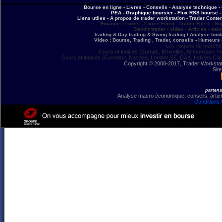
Bourse en ligne - Livres - Conseils - Analyse technique - 
PEA - Graphique boursier - Flux RSS bourse - 
Liens utiles - A propos de trader workstation - Trader Conte
Finance - Livres - Livres Forex - Trader Forex - Su
Savoir trader - video - Articles - sal
Trading & Day trading & Swing trading / Analyse fonda
Video : Bourse, Trading , Trader, conseils - Humeurs 
Les risques de marchés
Cours et indices (Europe, Bruxelles, Amsterdam, N
Cours et indices (Euronext, Nasdaq, London SE, DAX, Indices CA
Copyright © 2008-2017, Trader Workstation
Site
partena
Analyse macro économique, conseils, article
Conditions