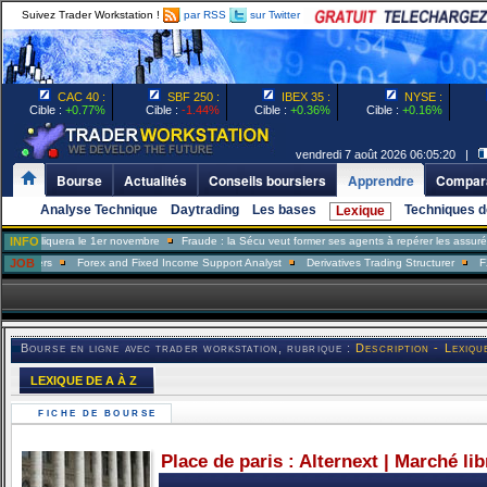
Suivez Trader Workstation !
par RSS
sur Twitter
CAC 40 :
SBF 250 :
IBEX 35 :
NYSE :
Cible :
+0.77%
Cible :
-1.44%
Cible :
+0.36%
Cible :
+0.16%
vendredi 7 août 2026 06:05:20 |
Bourse
Actualités
Conseils boursiers
Apprendre
Compara
Analyse Technique
Daytrading
Les bases
Techniques d
Lexique
iquera le 1er novembre
INFO
Fraude : la Sécu veut former ses agents à repérer les assurés mente
rs
JOB
Forex and Fixed Income Support Analyst
Derivatives Trading Structurer
FX Trader
Bourse en ligne avec trader workstation, rubrique :
Description - Lexiqu
LEXIQUE DE A À Z
FICHE DE BOURSE
Place de paris : Alternext | Marché li