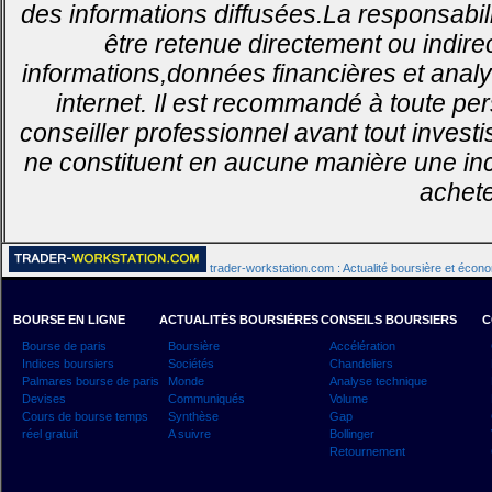
des informations diffusées.La responsabil
être retenue directement ou indirec
informations,données financières et analy
internet. Il est recommandé à toute pe
conseiller professionnel avant tout invest
ne constituent en aucune manière une inci
achete
trader-workstation.com : Actualité boursière et écon
BOURSE EN LIGNE
ACTUALITÉS BOURSIÈRES
CONSEILS BOURSIERS
C
Bourse de paris
Boursière
Accélération
Indices boursiers
Sociétés
Chandeliers
Palmares bourse de paris
Monde
Analyse technique
Devises
Communiqués
Volume
Cours de bourse temps
Synthèse
Gap
réel gratuit
A suivre
Bollinger
Retournement