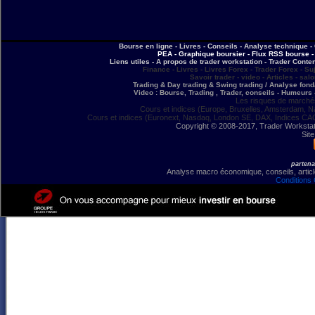
Bourse en ligne - Livres - Conseils - Analyse technique - 
PEA - Graphique boursier - Flux RSS bourse - 
Liens utiles - A propos de trader workstation - Trader Conte
Finance - Livres - Livres Forex - Trader Forex - Su
Savoir trader - video - Articles - sal
Trading & Day trading & Swing trading / Analyse fonda
Video : Bourse, Trading , Trader, conseils - Humeurs 
Les risques de marchés
Cours et indices (Europe, Bruxelles, Amsterdam, N
Cours et indices (Euronext, Nasdaq, London SE, DAX, Indices CA
Copyright © 2008-2017, Trader Workstation
Site
partena
Analyse macro économique, conseils, article
Conditions