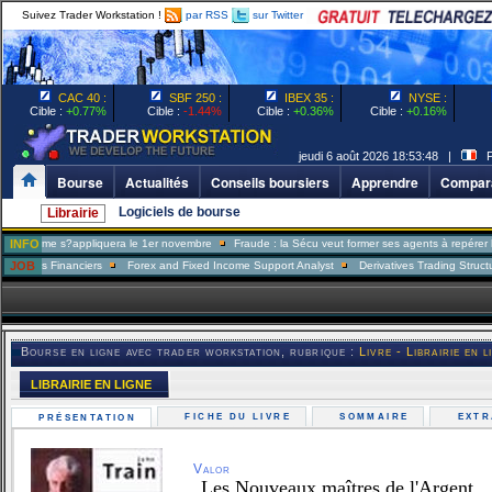
Suivez Trader Workstation !
par RSS
sur Twitter
CAC 40 :
SBF 250 :
IBEX 35 :
NYSE :
Cible :
+0.77%
Cible :
-1.44%
Cible :
+0.36%
Cible :
+0.16%
jeudi 6 août 2026 18:53:48 |
Pa
Bourse
Actualités
Conseils boursiers
Apprendre
Compara
Logiciels de bourse
Librairie
me s?appliquera le 1er novembre
INFO
Fraude : la Sécu veut former ses agents à repérer les assu
 Financiers
JOB
Forex and Fixed Income Support Analyst
Derivatives Trading Structurer
F
Bourse en ligne avec trader workstation, rubrique :
Livre - Librairie en l
LIBRAIRIE EN LIGNE
FICHE DU LIVRE
SOMMAIRE
EXT
PRÉSENTATION
Valor
Les Nouveaux maîtres de l'Argent