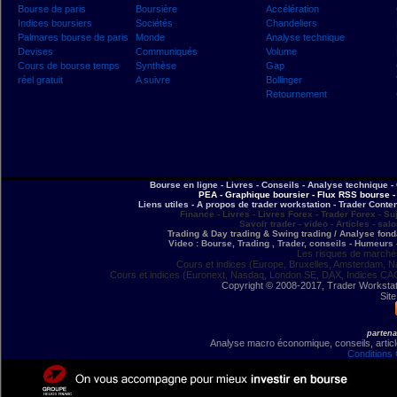
Bourse de paris
Boursière
Accélération
Indices boursiers
Sociétés
Chandeliers
Palmares bourse de paris
Monde
Analyse technique
Devises
Communiqués
Volume
Cours de bourse temps
Synthèse
Gap
réel gratuit
A suivre
Bollinger
Retournement
Bourse en ligne - Livres - Conseils - Analyse technique - 
PEA - Graphique boursier - Flux RSS bourse - 
Liens utiles - A propos de trader workstation - Trader Conte
Finance - Livres - Livres Forex - Trader Forex - Su
Savoir trader - video - Articles - sal
Trading & Day trading & Swing trading / Analyse fonda
Video : Bourse, Trading , Trader, conseils - Humeurs 
Les risques de marchés
Cours et indices (Europe, Bruxelles, Amsterdam, N
Cours et indices (Euronext, Nasdaq, London SE, DAX, Indices CA
Copyright © 2008-2017, Trader Workstation
Site
partena
Analyse macro économique, conseils, article
Conditions