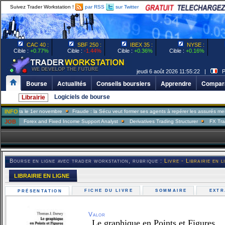
Suivez Trader Workstation !
par RSS
sur Twitter
CAC 40 :
SBF 250 :
IBEX 35 :
NYSE :
Cible :
+0.77%
Cible :
-1.44%
Cible :
+0.36%
Cible :
+0.16%
jeudi 6 août 2026 11:55:22 |
Pa
Bourse
Actualités
Conseils boursiers
Apprendre
Compara
Logiciels de bourse
Librairie
le 1er novembre
INFO
Fraude : la Sécu veut former ses agents à repérer les assurés menteurs
Forex and Fixed Income Support Analyst
JOB
Derivatives Trading Structurer
FX Trader
Po
Bourse en ligne avec trader workstation, rubrique :
Livre - Librairie en l
LIBRAIRIE EN LIGNE
FICHE DU LIVRE
SOMMAIRE
EXT
PRÉSENTATION
Valor
Le graphique en Points et Figures