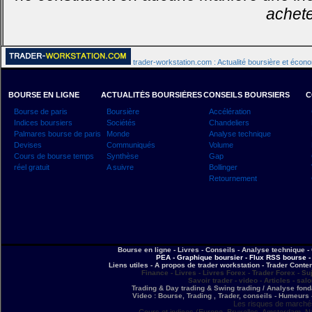
achete
trader-workstation.com : Actualité boursière et écon
BOURSE EN LIGNE
ACTUALITÉS BOURSIÈRES
CONSEILS BOURSIERS
C
Bourse de paris
Boursière
Accélération
Indices boursiers
Sociétés
Chandeliers
Palmares bourse de paris
Monde
Analyse technique
Devises
Communiqués
Volume
Cours de bourse temps
Synthèse
Gap
réel gratuit
A suivre
Bollinger
Retournement
Bourse en ligne - Livres - Conseils - Analyse technique - 
PEA - Graphique boursier - Flux RSS bourse - 
Liens utiles - A propos de trader workstation - Trader Conte
Finance - Livres - Livres Forex - Trader Forex - Su
Savoir trader - video - Articles - sal
Trading & Day trading & Swing trading / Analyse fonda
Video : Bourse, Trading , Trader, conseils - Humeurs 
Les risques de marchés