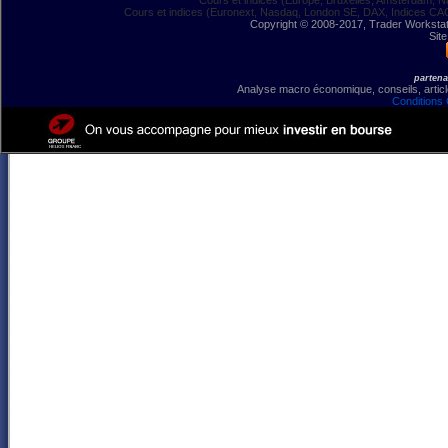
Cours et indices (Europe, Bruxelles, Amsterdam, N
Cours et indices (Euronext, Nasdaq, London SE, DAX, Indices CA
Copyright © 2008-2017, Trader Workstation
Site
partena
Analyse macro économique, conseils, article
Conditions