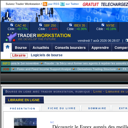
Suivez Trader Workstation !
par RSS
sur Twitter
CAC 40 :
SBF 250 :
IBEX 35 :
NYSE :
Cible :
+0.77%
Cible :
-1.44%
Cible :
+0.36%
Cible :
+0.16%
vendredi 7 août 2026 06:28:07 |
Bourse
Actualités
Conseils boursiers
Apprendre
Compara
Logiciels de bourse
Librairie
e 1er novembre
INFO
Fraude : la Sécu veut former ses agents à repérer les assurés menteurs
T
orex and Fixed Income Support Analyst
JOB
Derivatives Trading Structurer
FX Trader
Por
Bourse en ligne avec trader workstation, rubrique :
Livre - Librairie en l
LIBRAIRIE EN LIGNE
FICHE DU LIVRE
SOMMAIRE
EXT
PRÉSENTATION
nc
Découvrir le Forex auprés des meilleu