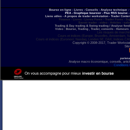
Bourse en ligne - Livres - Conseils - Analyse technique - 
PEA - Graphique boursier - Flux RSS bourse - 
Liens utiles - A propos de trader workstation - Trader Conte
Finance - Livres - Livres Forex - Trader Forex - Su
Savoir trader - video - Articles - sal
Trading & Day trading & Swing trading / Analyse fonda
Video : Bourse, Trading , Trader, conseils - Humeurs 
Les risques de marchés
Cours et indices (Europe, Bruxelles, Amsterdam, N
Cours et indices (Euronext, Nasdaq, London SE, DAX, Indices CA
Copyright © 2008-2017, Trader Workstation
Site
partena
Analyse macro économique, conseils, article
Conditions