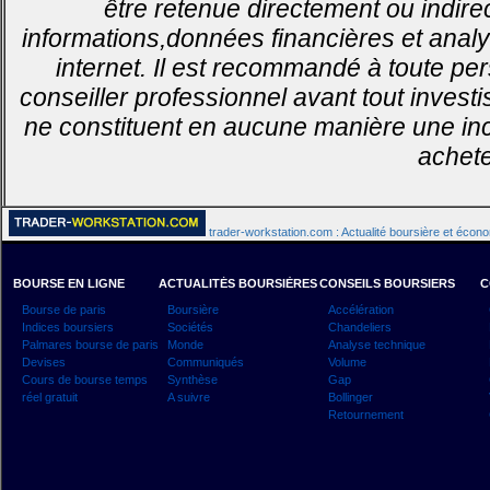
être retenue directement ou indirec
informations,données financières et analy
internet. Il est recommandé à toute pe
conseiller professionnel avant tout invest
ne constituent en aucune manière une inci
achete
trader-workstation.com : Actualité boursière et écon
BOURSE EN LIGNE
ACTUALITÉS BOURSIÈRES
CONSEILS BOURSIERS
C
Bourse de paris
Boursière
Accélération
Indices boursiers
Sociétés
Chandeliers
Palmares bourse de paris
Monde
Analyse technique
Devises
Communiqués
Volume
Cours de bourse temps
Synthèse
Gap
réel gratuit
A suivre
Bollinger
Retournement