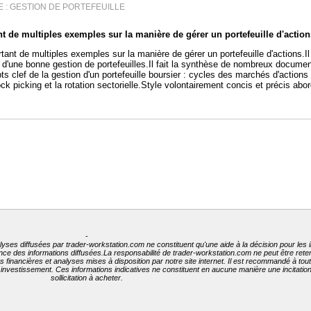
ME : GESTION DE PORTEFEUILLE
e multiples exemples sur la manière de gérer un portefeuille d'action
t de multiples exemples sur la manière de gérer un portefeuille d'actions.Il
ts d'une bonne gestion de portefeuilles.Il fait la synthèse de nombreux docume
s clef de la gestion d'un portefeuille boursier : cycles des marchés d'actions 
ck picking et la rotation sectorielle.Style volontairement concis et précis abo
-
lyses diffusées par trader-workstation.com ne constituent qu'une aide à la décision pour les 
nence des informations diffusées.La responsabilité de trader-workstation.com ne peut être ret
ées financières et analyses mises à disposition par notre site internet. Il est recommandé à to
t investissement. Ces informations indicatives ne constituent en aucune manière une incitati
sollicitation à acheter.