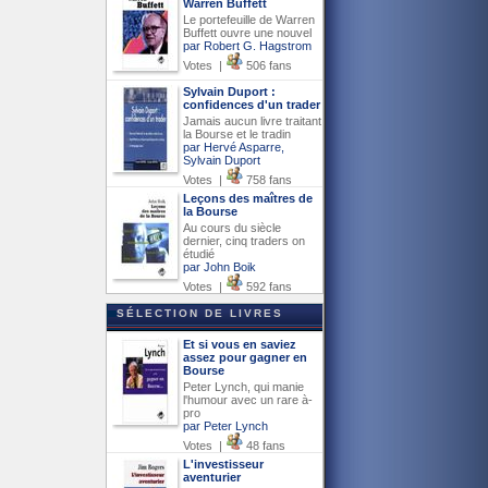
Warren Buffett
Le portefeuille de Warren
Buffett ouvre une nouvel
par Robert G. Hagstrom
Votes |
506 fans
Sylvain Duport :
confidences d'un trader
Jamais aucun livre traitant
la Bourse et le tradin
par Hervé Asparre,
Sylvain Duport
Votes |
758 fans
Leçons des maîtres de
la Bourse
Au cours du siècle
dernier, cinq traders on
étudié
par John Boik
Votes |
592 fans
SÉLECTION DE LIVRES
Et si vous en saviez
assez pour gagner en
Bourse
Peter Lynch, qui manie
l'humour avec un rare à-
pro
par Peter Lynch
Votes |
48 fans
L'investisseur
aventurier