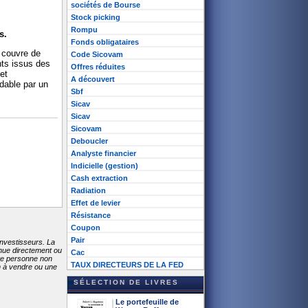
sociétés de Bourse
Stock picking
Rompu
s.
Fonds obligataires
 couvre de
Code Sicovam
nts issus des
Offres réduites
et
A découvert
rdable par un
Sbf
Sicav
Sicav
Sicovam
Deboucler
Analyste financier
Indicielle (gestion)
Cash extraction
Radiation
Effet de levier
Résistance
Coupon
Pair
investisseurs. La
enue directement ou
Cac
ute personne non
TAUX DIRECTEURS DE LA FED
on à vendre ou une
SÉLECTION DE LIVRES
Le portefeuille de