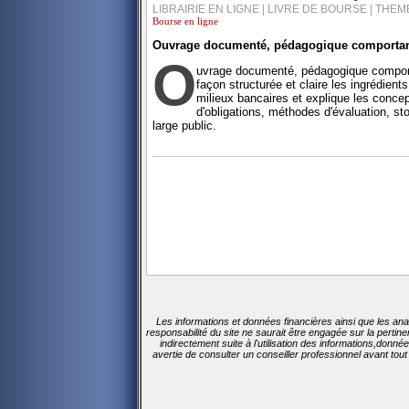
LIBRAIRIE EN LIGNE | LIVRE DE BOURSE | THE
Bourse en ligne
Ouvrage documenté, pédagogique comportant d
O
uvrage documenté, pédagogique comportan
façon structurée et claire les ingrédien
milieux bancaires et explique les concept
d'obligations, méthodes d'évaluation, sto
large public.
Les informations et données financières ainsi que les ana
responsabilité du site ne saurait être engagée sur la perti
indirectement suite à l'utilisation des informations,donn
avertie de consulter un conseiller professionnel avant tou