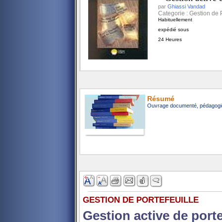
par
Ghiassi Vandad
Categorie : Gestion de Po
Habituellement
expédié sous
24 Heures
Résumé
Ouvrage documenté, pédagogique
GESTION DE PORTEFEUILLE
Gestion active de porte