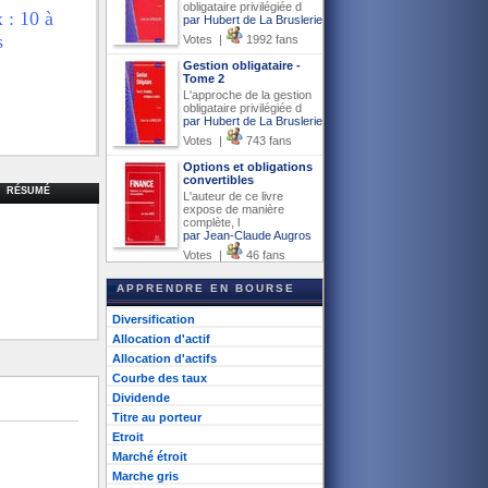
obligataire privilégiée d
 10 à
par Hubert de La Bruslerie
s
Votes |
1992 fans
Gestion obligataire -
Tome 2
L'approche de la gestion
obligataire privilégiée d
par Hubert de La Bruslerie
Votes |
743 fans
Options et obligations
convertibles
RÉSUMÉ
L'auteur de ce livre
expose de manière
complète, l
par Jean-Claude Augros
Votes |
46 fans
APPRENDRE EN BOURSE
Diversification
Allocation d'actif
Allocation d'actifs
Courbe des taux
Dividende
Titre au porteur
Etroit
Marché étroit
Marche gris