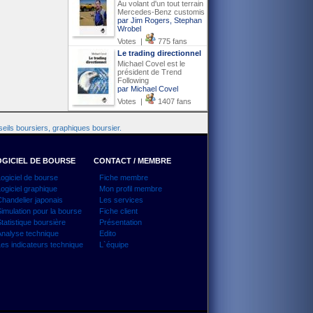
Au volant d'un tout terrain
Mercedes-Benz customis
par Jim Rogers, Stephan
Wrobel
Votes |
775 fans
Le trading directionnel
Michael Covel est le
président de Trend
Following
par Michael Covel
Votes |
1407 fans
eils boursiers, graphiques boursier.
GICIEL DE BOURSE
CONTACT / MEMBRE
ogiciel de bourse
Fiche membre
ogiciel graphique
Mon profil membre
handelier japonais
Les services
imulation pour la bourse
Fiche client
tatistique boursière
Présentation
nalyse technique
Edito
es indicateurs technique
L`équipe