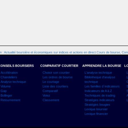
 : Actualité boursière et économiques sur indices et actions en direct.Cours de bourse, Cons
CONSEILS BOURSIERS
COMPARATIF COURTIER
APPRENDRE LA BOURSE
LO
Accélération
Choisir son courtier
L'analyse technique
L
Chandeliers
Les ordres de bourse
Bibliotheque d'analyse
L
Analyse technique
Le courtage
technique
C
Volume
Liste des courtiers
Les familles d`indicateurs
S
Gap
Comparatif
Indicateurs de A à Z
S
Bollinger
Votez
Techniques de trading
A
Retournement
Classement
Stratégies indicateurs
L
Stratégies bougies
Lexique boursier
Lexique financier