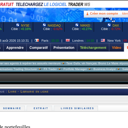
Créer mon compte
Ident
:
NYSE :
NASDAQ :
NIKKEI :
DAX :
%
Cible :
+0.16%
Cible :
-0.62%
Cible :
+0.27%
Cible :
-0.72%
6 août 2026 15:10:31 |
Paris :
15:10
|
Londres :
14:10
|
New York :
09:
s
Apprendre
Comparatif
Présentation
Téléchargement
Video
nts à repérer les assurés menteurs
Taxe Gafa, vin français: Bruno Le Maire répond à Donald
Trading Structurer
FX Trader
Portfolio Manager
Business Analyst
Sales Trader Se
que :
Livre - Librairie en ligne
SOMMAIRE
EXTRAIT
LIVRES SIMILAIRES
portefeuilles