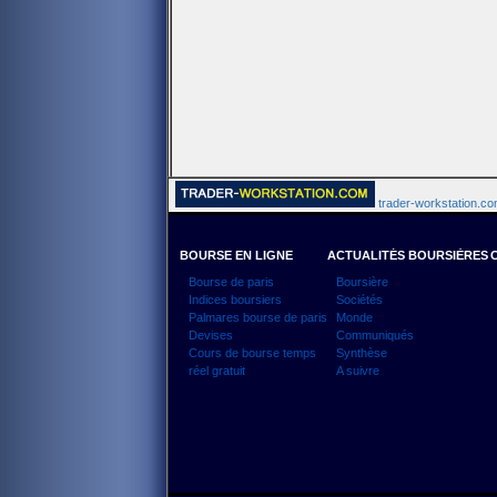
trader-workstation.com
BOURSE EN LIGNE
ACTUALITÉS BOURSIÈRES
Bourse de paris
Boursière
Indices boursiers
Sociétés
Palmares bourse de paris
Monde
Devises
Communiqués
Cours de bourse temps
Synthèse
réel gratuit
A suivre