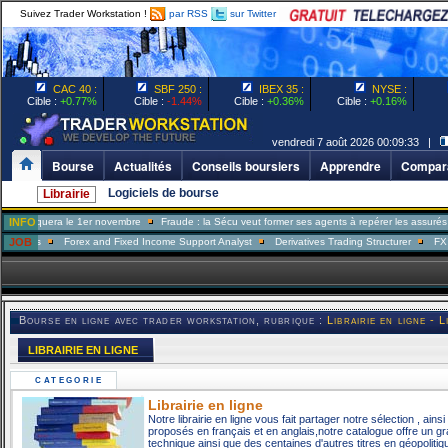
Suivez Trader Workstation !
par RSS
sur Twitter
CAC 40 :
SBF 250 :
IBEX 35 :
NYSE :
Cible :
+0.77%
Cible :
-1.44%
Cible :
+0.36%
Cible :
+0.16%
vendredi 7 août 2026 00:09:33 |
Bourse
Actualités
Conseils boursiers
Apprendre
Compara
Logiciels de bourse
Librairie
quera le 1er novembre
INFO
Fraude : la Sécu veut former ses agents à repérer les assurés menteu
s
JOB
Forex and Fixed Income Support Analyst
Derivatives Trading Structurer
FX Trader
Bourse en ligne avec trader workstation, rubrique :
Librairie en ligne - L
LIBRAIRIE EN LIGNE
CATEGORIE
Librairie en ligne
Notre librairie en ligne vous fait partager notre sélection , ain
proposés en français et en anglais,notre catalogue offre un g
technique ainsi que des centaines d'autres titres en géopoliti