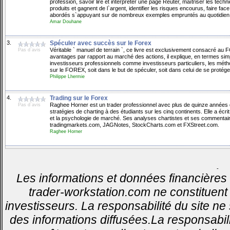
profession, savoir lire et interpréter une page Reuter, maîtriser les te
produits et gagnent de l`argent, identifier les risques encourus, faire f
abordés s`appuyant sur de nombreux exemples empruntés au quotidien
Amar Douhane
3.
Spéculer avec succès sur le Forex
Véritable ` manuel de terrain `, ce livre est exclusivement consacré a
Pas d`avis
avantages par rapport au marché des actions, il explique, en termes simpl
investisseurs professionnels comme investisseurs particuliers, les métho
sur le FOREX, soit dans le but de spéculer, soit dans celui de se protége
Philippe Lhermie
4.
Trading sur le Forex
Raghee Horner est un trader professionnel avec plus de quinze années d
Pas d`avis
stratégies de charting à des étudiants sur les cinq continents. Elle a écrit
et la psychologie de marché. Ses analyses chartistes et ses commenta
tradingmarkets.com, JAGNotes, StockCharts.com et FXStreet.com.
Raghee Horner
-
Les informations et données financières 
trader-workstation.com ne constituent 
investisseurs. La responsabilité du site ne
des informations diffusées.La responsabil