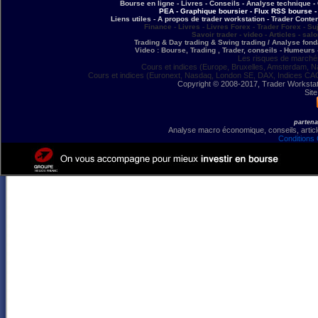
Bourse en ligne - Livres - Conseils - Analyse technique - 
PEA - Graphique boursier - Flux RSS bourse - 
Liens utiles - A propos de trader workstation - Trader Conte
Finance - Livres - Livres Forex - Trader Forex - Su
Savoir trader - video - Articles - sal
Trading & Day trading & Swing trading / Analyse fonda
Video : Bourse, Trading , Trader, conseils - Humeurs 
Les risques de marchés
Cours et indices (Europe, Bruxelles, Amsterdam, N
Cours et indices (Euronext, Nasdaq, London SE, DAX, Indices CA
Copyright © 2008-2017, Trader Workstation
Site
partena
Analyse macro économique, conseils, article
Conditions