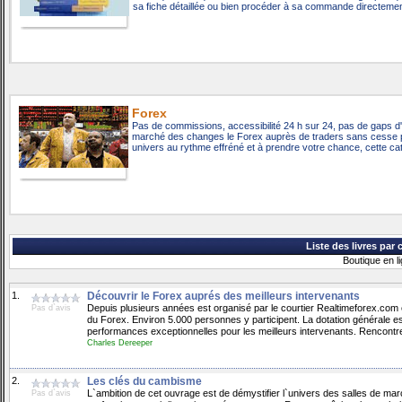
sa fiche détaillée ou bien procéder à sa commande directement 
Forex
Pas de commissions, accessibilité 24 h sur 24, pas de gaps d'o
marché des changes le Forex auprès de traders sans cesse p
univers au rythme effréné et à prendre votre chance, cette ca
Liste des livres par 
Boutique en l
1.
Découvrir le Forex auprés des meilleurs intervenants
Depuis plusieurs années est organisé par le courtier Realtimeforex.com e
Pas d`avis
du Forex. Environ 5.000 personnes y participent. La dotation générale e
performances exceptionnelles pour les meilleurs intervenants. Rencontr
Charles Dereeper
2.
Les clés du cambisme
L`ambition de cet ouvrage est de démystifier l`univers des salles de marc
Pas d`avis