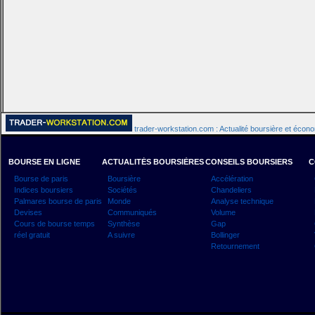
trader-workstation.com : Actualité boursière et écon
BOURSE EN LIGNE
ACTUALITÉS BOURSIÈRES
CONSEILS BOURSIERS
C
Bourse de paris
Boursière
Accélération
Indices boursiers
Sociétés
Chandeliers
Palmares bourse de paris
Monde
Analyse technique
Devises
Communiqués
Volume
Cours de bourse temps
Synthèse
Gap
réel gratuit
A suivre
Bollinger
Retournement