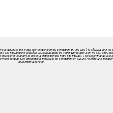
-
lyses diffusées par trader-workstation.com ne constituent qu'une aide à la décision pour les 
nence des informations diffusées.La responsabilité de trader-workstation.com ne peut être ret
ées financières et analyses mises à disposition par notre site internet. Il est recommandé à to
t investissement. Ces informations indicatives ne constituent en aucune manière une incitati
sollicitation à acheter.