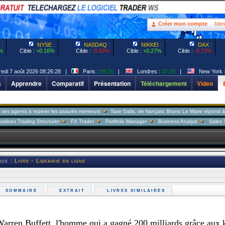
Créer mon compte
Ident
:
NYSE :
NASDAQ :
NIKKEI :
DAX :
%
Cible :
+0.16%
Cible :
-0.62%
Cible :
+0.27%
Cible :
-0.72%
di 7 août 2026 08:26:28 |
Paris :
08:26
|
Londres :
07:26
|
New York 
s
Apprendre
Comparatif
Présentation
Téléchargement
Video
 à repérer les assurés menteurs
Taxe Gafa, vin français: Bruno Le Maire répond à Donald Tr
ing Structurer
FX Trader
Portfolio Manager
Business Analyst
Sales Trader Senio
que :
Livre - Librairie en ligne
SOMMAIRE
EXTRAIT
LIVRES SIMILAIRES
en Buffett, l'homme qui a gagné 200 milliards grâce aux 