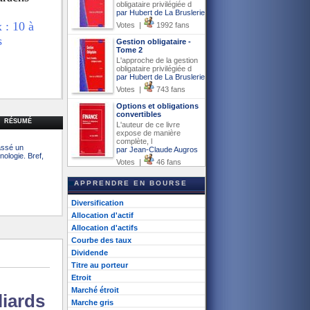
obligataire privilégiée d
par Hubert de La Bruslerie
 10 à
Votes |
1992 fans
s
Gestion obligataire -
Tome 2
L'approche de la gestion
obligataire privilégiée d
par Hubert de La Bruslerie
Votes |
743 fans
Options et obligations
convertibles
RÉSUMÉ
L'auteur de ce livre
expose de manière
complète, l
assé un
par Jean-Claude Augros
nologie. Bref,
Votes |
46 fans
APPRENDRE EN BOURSE
Diversification
Allocation d'actif
Allocation d'actifs
Courbe des taux
Dividende
Titre au porteur
Etroit
Marché étroit
liards
Marche gris