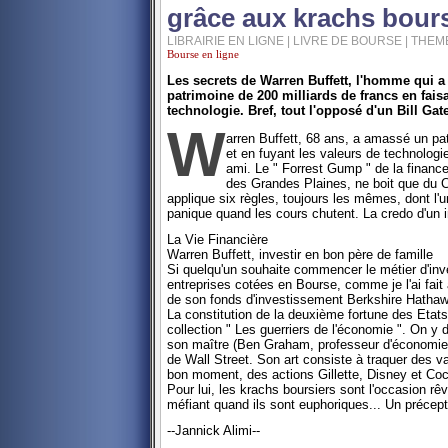
grâce aux krachs bours
LIBRAIRIE EN LIGNE | LIVRE DE BOURSE | THE
Bourse en ligne
Les secrets de Warren Buffett, l'homme qui a
patrimoine de 200 milliards de francs en fais
technologie. Bref, tout l'opposé d'un Bill Gate
W
arren Buffett, 68 ans, a amassé un pat
et en fuyant les valeurs de technologie.
ami. Le " Forrest Gump " de la finance
des Grandes Plaines, ne boit que du Co
applique six règles, toujours les mêmes, dont l'u
panique quand les cours chutent. La credo d'un i
La Vie Financière
Warren Buffett, investir en bon père de famille
Si quelqu'un souhaite commencer le métier d'inve
entreprises cotées en Bourse, comme je l'ai fait 
de son fonds d'investissement Berkshire Hathawa
La constitution de la deuxième fortune des Etat
collection " Les guerriers de l'économie ". On y 
son maître (Ben Graham, professeur d'économie à
de Wall Street. Son art consiste à traquer des va
bon moment, des actions Gillette, Disney et Coc
Pour lui, les krachs boursiers sont l'occasion r
méfiant quand ils sont euphoriques... Un précep
--Jannick Alimi--