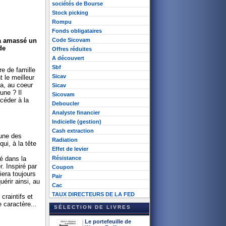
sociétés de Bourse
Stock picking
Rompu
Fonds obligataires
Code Sicovam
 a amassé un
de
Offres réduites
A découvert
Sbf
e de famille
Sicav
t le meilleur
ha, au coeur
Sicav
une ? Il
Sicovam
céder à la
Deboucler
Analyste financier
Indicielle (gestion)
Cash extraction
cune des
Radiation
ui, à la tête
Effet de levier
Résistance
é dans la
. Inspiré par
Coupon
era toujours
Pair
érir ainsi, au
Cac
TAUX DIRECTEURS DE LA FED
craintifs et
 caractère...
SÉLECTION DE LIVRES
Le portefeuille de