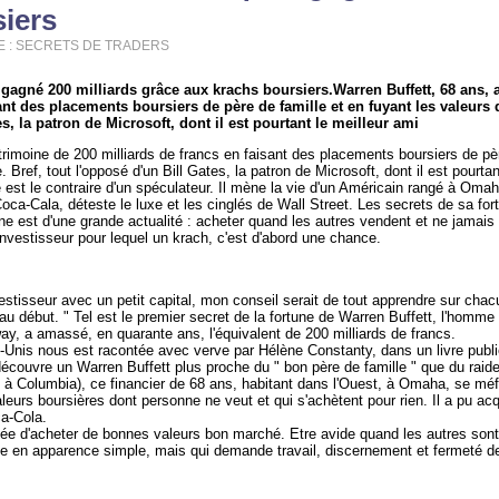
iers
ME : SECRETS DE TRADERS
 gagné 200 milliards grâce aux krachs boursiers.Warren Buffett, 68 ans,
ant des placements boursiers de père de famille et en fuyant les valeurs 
s, la patron de Microsoft, dont il est pourtant le meilleur ami
rimoine de 200 milliards de francs en faisant des placements boursiers de pèr
 Bref, tout l'opposé d'un Bill Gates, la patron de Microsoft, dont il est pourtan
 est le contraire d'un spéculateur. Il mène la vie d'un Américain rangé à Oma
ca-Cala, déteste le luxe et les cinglés de Wall Street. Les secrets de sa fort
ne est d'une grande actualité : acheter quand les autres vendent et ne jamais 
nvestisseur pour lequel un krach, c'est d'abord une chance.
stisseur avec un petit capital, mon conseil serait de tout apprendre sur cha
au début. " Tel est le premier secret de la fortune de Warren Buffett, l'homme q
y, a amassé, en quarante ans, l'équivalent de 200 milliards de francs.
s-Unis nous est racontée avec verve par Hélène Constanty, dans un livre publi
découvre un Warren Buffett plus proche du " bon père de famille " que du raider
 Columbia), ce financier de 68 ans, habitant dans l'Ouest, à Omaha, se méfi
leurs boursières dont personne ne veut et qui s'achètent pour rien. Il a pu acqu
a-Cola.
êvée d'acheter de bonnes valeurs bon marché. Etre avide quand les autres sont 
te en apparence simple, mais qui demande travail, discernement et fermeté de