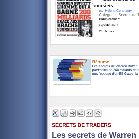
boursiers
par
Hélène Constanty
Categorie : Secrets de T
Habituellement
expédié sous
24 Heures
Résumé
Les secrets de Warren Buffett,
patrimoine de 200 milliards de 
tout l'opposé d'un Bill Gates, la
SECRETS DE TRADERS
Les secrets de Warren 