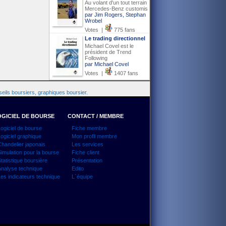
Au volant d'un tout terrain
Mercedes-Benz customis
par Jim Rogers, Stephan
Wrobel
Votes |
775 fans
Le trading directionnel
Michael Covel est le
président de Trend
Following
par Michael Covel
Votes |
1407 fans
eils boursiers, graphiques boursier.
GICIEL DE BOURSE
CONTACT / MEMBRE
ogiciel de bourse
Fiche membre
ogiciel graphique
Mon profil membre
handelier japonais
Les services
imulation pour la bourse
Fiche client
tatistique boursière
Présentation
nalyse technique
Edito
es indicateurs technique
L`équipe