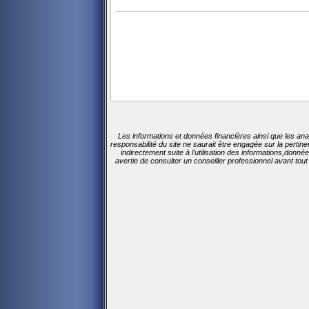
Les informations et données financières ainsi que les ana
responsabilité du site ne saurait être engagée sur la perti
indirectement suite à l'utilisation des informations,donn
avertie de consulter un conseiller professionnel avant tou