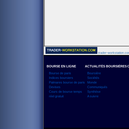
trader-workstation.com
BOURSE EN LIGNE
ACTUALITÉS BOURSIÈRES
Bourse de paris
Boursière
Indices boursiers
Sociétés
Palmares bourse de paris
Monde
Devises
Communiqués
Cours de bourse temps
Synthèse
réel gratuit
A suivre