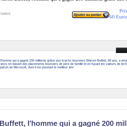
Prix :
raders
60 Euro
 l'homme qui a gagné 200 milliards grâce aux krachs boursiers.Warren Buffett, 68 ans, a am
francs en faisant des placements boursiers de père de famille et en fuyant les valeurs de tech
 patron de Microsoft, dont il est pourtant le meilleur ami
Buffett, l'homme qui a gagné 200 mil