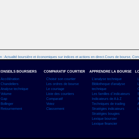
 : Actualité boursière et économiques sur indices et actions en direct.Cours de bourse, Cons
CONSEILS BOURSIERS
COMPARATIF COURTIER
APPRENDRE LA BOURSE
LO
Accélération
Choisir son courtier
L'analyse technique
L
Chandeliers
Les ordres de bourse
Bibliotheque d'analyse
L
Analyse technique
Le courtage
technique
C
Volume
Liste des courtiers
Les familles d`indicateurs
S
Gap
Comparatif
Indicateurs de A à Z
S
Bollinger
Votez
Techniques de trading
A
Retournement
Classement
Stratégies indicateurs
L
Stratégies bougies
Lexique boursier
Lexique financier