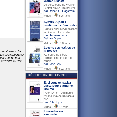
Warren Buffett
Le portefeuille de Warren
Buffett ouvre une nouvel
par Robert G. Hagstrom
Votes |
506 fans
Sylvain Duport :
confidences d'un trader
Jamais aucun livre traitant
la Bourse et le tradin
par Hervé Asparre,
Sylvain Duport
Votes |
758 fans
Leçons des maîtres de
la Bourse
investisseurs. La
Au cours du siècle
enue directement ou
dernier, cinq traders on
ute personne non
étudié
on à vendre ou une
par John Boik
Votes |
592 fans
SÉLECTION DE LIVRES
Et si vous en saviez
assez pour gagner en
Bourse
Peter Lynch, qui manie
l'humour avec un rare à-
pro
par Peter Lynch
Votes |
48 fans
L'investisseur
aventurier