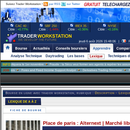
Suivez Trader Workstation !
par RSS
sur Twitter
CAC 40 :
SBF 250 :
IBEX 35 :
NYSE :
Cible :
+0.77%
Cible :
-1.44%
Cible :
+0.36%
Cible :
+0.16%
jeudi 6 août 2026 15:48:06 |
Pa
Bourse
Actualités
Conseils boursiers
Apprendre
Compara
Analyse Technique
Daytrading
Les bases
Techniques d
Lexique
liquera le 1er novembre
INFO
Fraude : la Sécu veut former ses agents à repérer les assurés ment
ers
JOB
Forex and Fixed Income Support Analyst
Derivatives Trading Structurer
FX Trade
Bourse en ligne avec trader workstation, rubrique :
Description - Lexiqu
LEXIQUE DE A À Z
FICHE DE BOURSE
Place de paris : Alternext | Marché li