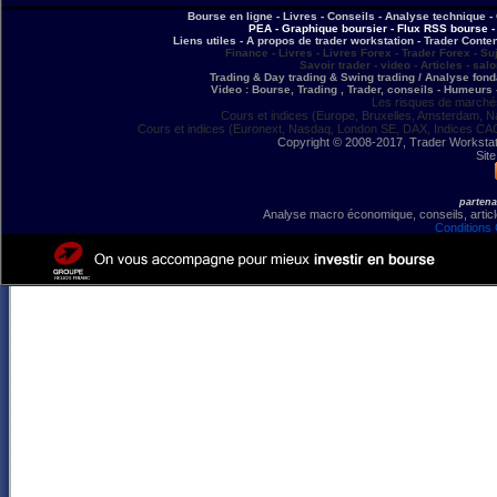
Bourse en ligne - Livres - Conseils - Analyse technique - 
PEA - Graphique boursier - Flux RSS bourse - 
Liens utiles - A propos de trader workstation - Trader Conte
Finance - Livres - Livres Forex - Trader Forex - Su
Savoir trader - video - Articles - sal
Trading & Day trading & Swing trading / Analyse fonda
Video : Bourse, Trading , Trader, conseils - Humeurs 
Les risques de marchés
Cours et indices (Europe, Bruxelles, Amsterdam, N
Cours et indices (Euronext, Nasdaq, London SE, DAX, Indices CA
Copyright © 2008-2017, Trader Workstation
Site
partena
Analyse macro économique, conseils, article
Conditions