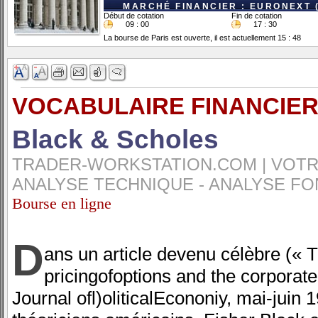
MARCHÉ FINANCIER : EURONEXT 
Début de cotation
Fin de cotation
09 : 00
17 : 30
La bourse de Paris est ouverte, il est actuellement 15 : 48
VOCABULAIRE FINANCIER
Black & Scholes
TRADER-WORKSTATION.COM | VOTRE
ANALYSE TECHNIQUE - ANALYSE FO
Bourse en ligne
D
ans un article devenu célèbre (« 
pricingofoptions and the corporate l
Journal ofl)oliticalEcononiy, mai-juin 