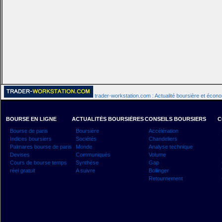
trader-workstation.com : Actualité boursière et écon
BOURSE EN LIGNE
ACTUALITÉS BOURSIÈRES
CONSEILS BOURSIERS
C
Bourse de paris
Boursière
Accélération
Indices boursiers
Sociétés
Chandeliers
Palmares bourse de paris
Monde
Analyse technique
Devises
Communiqués
Volume
Cours de bourse temps
Synthèse
Gap
réel gratuit
A suivre
Bollinger
Retournement