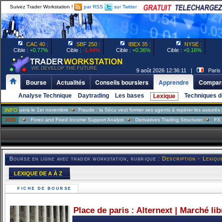
Suivez Trader Workstation !
par RSS
sur Twitter
CAC 40 :
SBF 250 :
IBEX 35 :
NYSE :
Cible :
+0.77%
Cible :
-1.44%
Cible :
+0.36%
Cible :
+0.16%
9 août 2026 12:36:11 |
Paris 
Bourse
Actualités
Conseils boursiers
Apprendre
Compara
Analyse Technique
Daytrading
Les bases
Techniques d
Lexique
uera le 1er novembre
INFO
Fraude : la Sécu veut former ses agents à repérer les assurés menteur
JOB
Forex and Fixed Income Support Analyst
Derivatives Trading Structurer
FX Trader
Bourse en ligne avec trader workstation, rubrique :
Description - Lexiqu
LEXIQUE DE A À Z
FICHE DE BOURSE
Place de paris : Alternext | Marché li