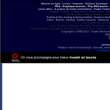
Bourse en ligne - Livres - Conseils - Analyse technique - 
PEA - Graphique boursier - Flux RSS bourse - 
Liens utiles - A propos de trader workstation - Trader Conte
Finance - Livres - Livres Forex - Trader Forex - Su
Savoir trader - video - Articles - sal
Trading & Day trading & Swing trading / Analyse fonda
Video : Bourse, Trading , Trader, conseils - Humeurs 
Les risques de marchés
Cours et indices (Europe, Bruxelles, Amsterdam, N
Cours et indices (Euronext, Nasdaq, London SE, DAX, Indices CA
Copyright © 2008-2017, Trader Workstation
Site
partena
Analyse macro économique, conseils, article
Conditions