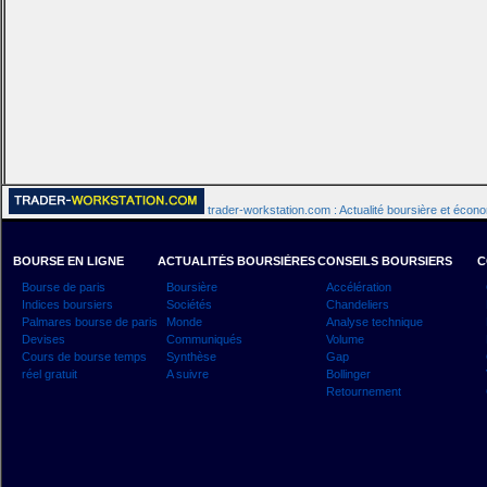
trader-workstation.com : Actualité boursière et écon
BOURSE EN LIGNE
ACTUALITÉS BOURSIÈRES
CONSEILS BOURSIERS
C
Bourse de paris
Boursière
Accélération
Indices boursiers
Sociétés
Chandeliers
Palmares bourse de paris
Monde
Analyse technique
Devises
Communiqués
Volume
Cours de bourse temps
Synthèse
Gap
réel gratuit
A suivre
Bollinger
Retournement