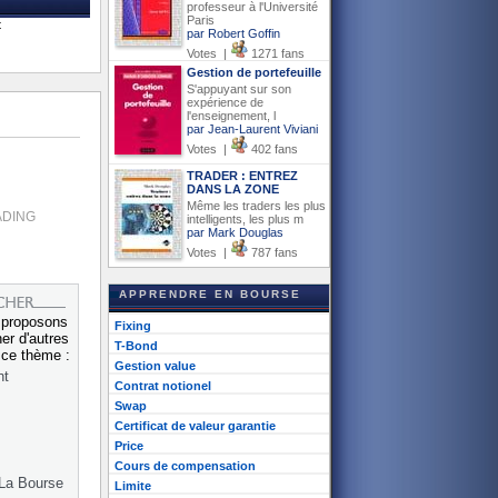
professeur à l'Université
Paris
t
par Robert Goffin
Votes |
1271 fans
Gestion de portefeuille
S'appuyant sur son
expérience de
l'enseignement, l
par Jean-Laurent Viviani
Votes |
402 fans
TRADER : ENTREZ
DANS LA ZONE
Même les traders les plus
ADING
intelligents, les plus m
par Mark Douglas
Votes |
787 fans
APPRENDRE EN BOURSE
 proposons
Fixing
er d'autres
T-Bond
r ce thème :
Gestion value
nt
Contrat notionel
Swap
Certificat de valeur garantie
Price
Cours de compensation
La Bourse
Limite