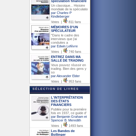
spéculation financière
Un classique... Histoire
mondiale de la spéculatio
par Charles-P
Kindleberger
Votes |
811 fans
MÉMOIRES D'UN
SPÉCULATEUR
"Dans le cadre des
interviews que j'ai
conduites a
par Edwin Lefèvre
Votes |
740 fans
ENTREZ DANS MA
SALLE DE TRADING
Vous pouvez réussir en
trading. Bien des gens y
so
par Alexander Elder
Votes |
953 fans
SÉLECTION DE LIVRES
L'INTERPRÉTATION
DES ÉTATS
FINANCIERS
Publiée pour la première
fois en 1937, ce guide d'
par Benjamin Graham et
Spencer B. Meredith
Votes |
1493 fans
Les Bandes de
Bollinger