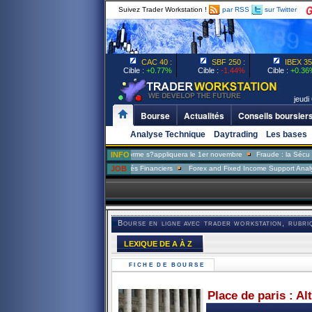
Suivez Trader Workstation !
par RSS
sur Twitter
CAC 40 :
SBF 250 :
IBEX 35 
Cible :
+0.77%
Cible :
-1.44%
Cible :
+0.36
jeudi 
Bourse
Actualités
Conseils boursier
Analyse Technique
Daytrading
Les bases
Assurance-chômage: la réforme s?appliquera le 1er novembre
INFO
Fraude : la Sécu veut forme
ne
Analyste Risque Marchés Financiers
JOB
Forex and Fixed Income Support Analyst
Der
Bourse en ligne avec trader workstation, rubri
LEXIQUE DE A À Z
FICHE DE BOURSE
Place de paris : Al