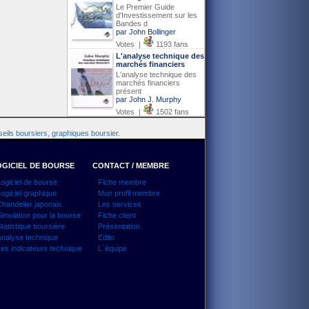
Le Premier Guide
d'Investissement sur les
Bandes d
par John Bollinger
Votes |
1193 fans
L'analyse technique des
marchés financiers
L'analyse technique des
marchés financiers
présent
par John J. Murphy
Votes |
1502 fans
eils boursiers, graphiques boursier.
GICIEL DE BOURSE
CONTACT / MEMBRE
ogiciel de bourse
Fiche membre
ogiciel graphique
Mon profil membre
handelier japonais
Les services
imulation pour la bourse
Fiche client
tatistique boursière
Présentation
nalyse technique
Edito
es indicateurs technique
L`équipe