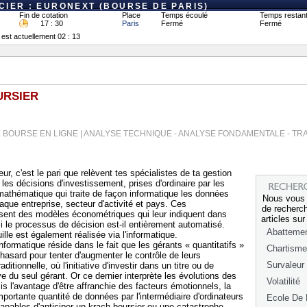
IER : EURONEXT (BOURSE DE PARIS)
Fin de cotation
Place
Temps écoulé
Temps restan
17 : 30
Paris
Fermé
Fermé
 est actuellement 02 : 13
URSIER
 BOURSE EN LIGNE | ANALYSE TECHNIQUE - ANALYSE FONDAMENTALE - TR
ur, c'est le pari que relèvent tes spécialistes de ta gestion
 les décisions d'investissement, prises d'ordinaire par les
athématique qui traite de façon informatique les données
Nous vous
que entreprise, secteur d'activité et pays. Ces
de recherch
sent des modèles économétriques qui leur indiquent dans
articles su
i le processus de décision est-il entièrement automatisé.
Abatteme
uille est également réalisée via l'informatique.
informatique réside dans le fait que les gérants « quantitatifs »
Chartisme
 hasard pour tenter d'augmenter le contrôle de leurs
Survaleur
itionnelle, où l'initiative d'investir dans un titre ou de
e du seul gérant. Or ce dernier interprète les évolutions des
Volatilité
 l'avantage d'être affranchie des facteurs émotionnels, la
mportante quantité de données par l'intermédiaire d'ordinateurs
Ecole De 
pables d'anticiper un krach boursier ou une catastrophe