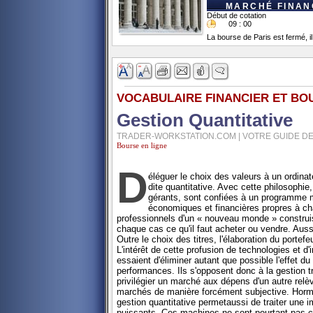
MARCHÉ FINANC
Début de cotation
09 : 00
La bourse de Paris est fermé, il
VOCABULAIRE FINANCIER ET BO
Gestion Quantitative
TRADER-WORKSTATION.COM | VOTRE GUIDE DE
Bourse en ligne
D
éléguer le choix des valeurs à un ordinate
dite quantitative. Avec cette philosophie,
gérants, sont confiées à un programme m
économiques et financières propres à cha
professionnels d'un « nouveau monde » construi
chaque cas ce qu'il faut acheter ou vendre. Auss
Outre le choix des titres, l'élaboration du portefe
L'intérêt de cette profusion de technologies et d'
essaient d'éliminer autant que possible l'effet du
performances. Ils s'opposent donc à la gestion trad
privilégier un marché aux dépens d'un autre relèv
marchés de manière forcément subjective. Hormis
gestion quantitative permetaussi de traiter une i
puissants. Ces machines ne sont pourtant pas ca