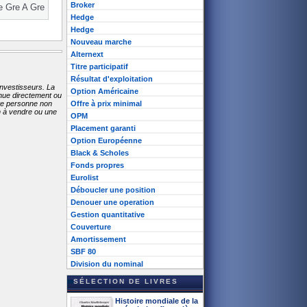
Broker
 Gre A Gre
Hedge
Hedge
Nouveau marche
Alternext
Titre participatif
Résultat d'exploitation
investisseurs. La
Option Américaine
enue directement ou
ute personne non
Offre à prix minimal
on à vendre ou une
OPM
Placement garanti
Option Européenne
Black & Scholes
Fonds propres
Eurolist
Déboucler une position
Denouer une operation
Gestion quantitative
Couverture
Amortissement
SBF 80
Division du nominal
SÉLECTION DE LIVRES
Histoire mondiale de la