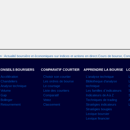
 : Actualité boursière et économiques sur indices et actions en direct.Cours de bourse, Cons
CONSEILS BOURSIERS
COMPARATIF COURTIER
APPRENDRE LA BOURSE
LO
Accélération
Choisir son courtier
L'analyse technique
L
Chandeliers
Les ordres de bourse
Bibliotheque d'analyse
L
Analyse technique
Le courtage
technique
C
Volume
Liste des courtiers
Les familles d`indicateurs
S
Gap
Comparatif
Indicateurs de A à Z
S
Bollinger
Votez
Techniques de trading
A
Retournement
Classement
Stratégies indicateurs
L
Stratégies bougies
Lexique boursier
Lexique financier