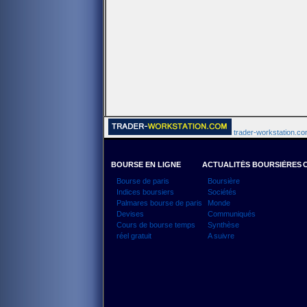
trader-workstation.com
BOURSE EN LIGNE
ACTUALITÉS BOURSIÈRES
Bourse de paris
Boursière
Indices boursiers
Sociétés
Palmares bourse de paris
Monde
Devises
Communiqués
Cours de bourse temps
Synthèse
réel gratuit
A suivre