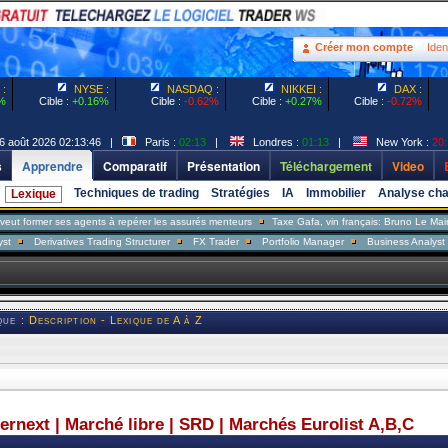
Créer mon compte
Ident
:
NYSE :
NASDAQ :
NIKKEI :
DAX :
%
Cible :
+0.16%
Cible :
-0.62%
Cible :
+0.27%
Cible :
-0.72%
6 août 2026 02:13:46 |
Paris :
02:13
|
Londres :
01:13
|
New York :
20:
s
Apprendre
Comparatif
Présentation
Téléchargement
Video
Techniques de trading
Stratégies
IA
Immobilier
Analyse cha
Lexique
r ses agents à repérer les assurés menteurs
Taxe Gafa, vin français: Bruno Le Maire répond
ivatives Trading Structurer
FX Trader
Portfolio Manager
Business Analyst
Sales 
que :
Description - Lexique de A à Z
ternext | Marché libre | SRD | Marchés Eurolist A,B,C