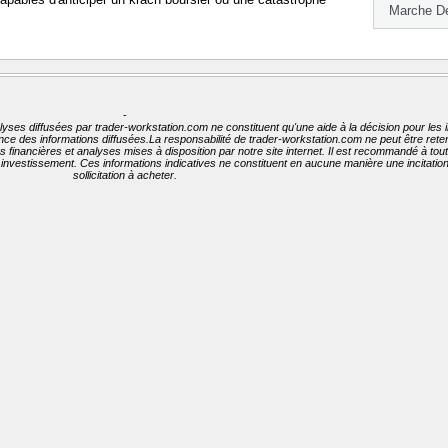
Marche De
-
lyses diffusées par trader-workstation.com ne constituent qu'une aide à la décision pour les 
nence des informations diffusées.La responsabilité de trader-workstation.com ne peut être ret
ées financières et analyses mises à disposition par notre site internet. Il est recommandé à to
t investissement. Ces informations indicatives ne constituent en aucune manière une incitati
sollicitation à acheter.