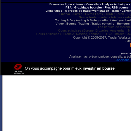
Bourse en ligne - Livres - Conseils - Analyse technique - 
PEA - Graphique boursier - Flux RSS bourse - 
Liens utiles - A propos de trader workstation - Trader Conte
Finance - Livres - Livres Forex - Trader Forex - Su
Savoir trader - video - Articles - sal
Trading & Day trading & Swing trading / Analyse fonda
Video : Bourse, Trading , Trader, conseils - Humeurs 
Les risques de marchés
Cours et indices (Europe, Bruxelles, Amsterdam, N
Cours et indices (Euronext, Nasdaq, London SE, DAX, Indices CA
Copyright © 2008-2017, Trader Workstation
Site
partena
Analyse macro économique, conseils, article
Conditions