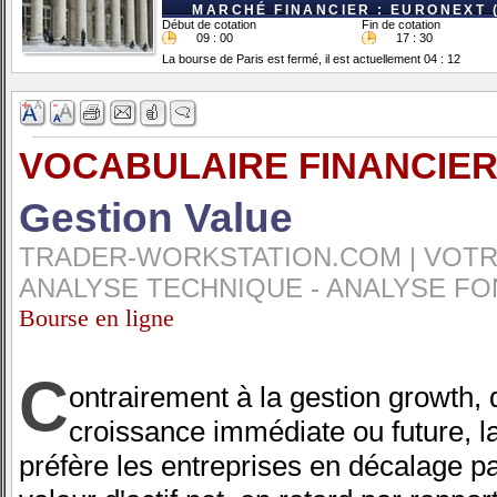
MARCHÉ FINANCIER : EURONEXT 
Début de cotation
Fin de cotation
09 : 00
17 : 30
La bourse de Paris est fermé, il est actuellement 04 : 12
VOCABULAIRE FINANCIER
Gestion Value
TRADER-WORKSTATION.COM | VOTRE
ANALYSE TECHNIQUE - ANALYSE FO
Bourse en ligne
C
ontrairement à la gestion growth, q
croissance immédiate ou future, l
préfère les entreprises en décalage pa