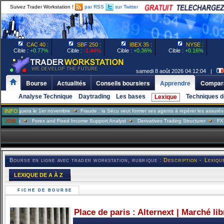
Suivez Trader Workstation !
par RSS
sur Twitter
CAC 40 :
SBF 250 :
IBEX 35 :
NYSE :
Cible :
+0.77%
Cible :
-1.44%
Cible :
+0.36%
Cible :
+0.16%
samedi 8 août 2026 04:12:04 |
Bourse
Actualités
Conseils boursiers
Apprendre
Compara
Analyse Technique
Daytrading
Les bases
Techniques d
Lexique
quera le 1er novembre
INFO
Fraude : la Sécu veut former ses agents à repérer les assurés menteu
s
JOB
Forex and Fixed Income Support Analyst
Derivatives Trading Structurer
FX Trader
Bourse en ligne avec trader workstation, rubrique :
Description - Lexiqu
LEXIQUE DE A À Z
FICHE DE BOURSE
Place de paris : Alternext | Marché li