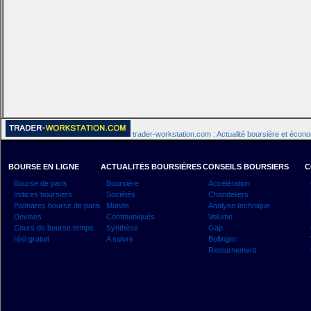
trader-workstation.com : Actualité boursière et écon
BOURSE EN LIGNE
ACTUALITÉS BOURSIÈRES
CONSEILS BOURSIERS
C
Bourse de paris
Boursière
Accélération
Indices boursiers
Sociétés
Chandeliers
Palmares bourse de paris
Monde
Analyse technique
Devises
Communiqués
Volume
Cours de bourse temps
Synthèse
Gap
réel gratuit
A suivre
Bollinger
Retournement