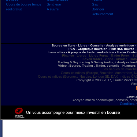
Cours de bourse temps
Synthèse
Gap
réel gratuit
A suivre
Bollinger
Retournement
Bourse en ligne - Livres - Conseils - Analyse technique - 
PEA - Graphique boursier - Flux RSS bourse - 
Liens utiles - A propos de trader workstation - Trader Conte
Finance - Livres - Livres Forex - Trader Forex - Su
Savoir trader - video - Articles - sal
Trading & Day trading & Swing trading / Analyse fonda
Video : Bourse, Trading , Trader, conseils - Humeurs 
Les risques de marchés
Cours et indices (Europe, Bruxelles, Amsterdam, N
Cours et indices (Euronext, Nasdaq, London SE, DAX, Indices CA
Copyright © 2008-2017, Trader Workstation
Site
partena
Analyse macro économique, conseils, article
Conditions