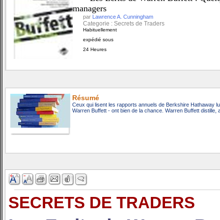
managers
par
Lawrence A. Cunningham
Categorie : Secrets de Traders
Habituellement
expédié sous
24 Heures
Résumé
Ceux qui lisent les rapports annuels de Berkshire Hathaway lue
Warren Buffett - ont bien de la chance. Warren Buffett distille
SECRETS DE TRADERS