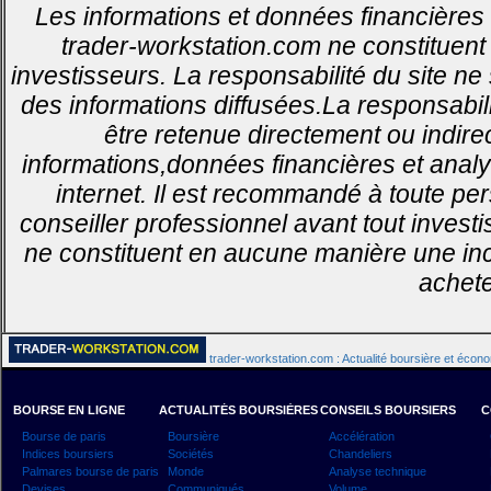
Les informations et données financières 
trader-workstation.com ne constituent 
investisseurs. La responsabilité du site ne
des informations diffusées.La responsabil
être retenue directement ou indirec
informations,données financières et analy
internet. Il est recommandé à toute pe
conseiller professionnel avant tout invest
ne constituent en aucune manière une inci
achete
trader-workstation.com : Actualité boursière et écon
BOURSE EN LIGNE
ACTUALITÉS BOURSIÈRES
CONSEILS BOURSIERS
C
Bourse de paris
Boursière
Accélération
Indices boursiers
Sociétés
Chandeliers
Palmares bourse de paris
Monde
Analyse technique
Devises
Communiqués
Volume