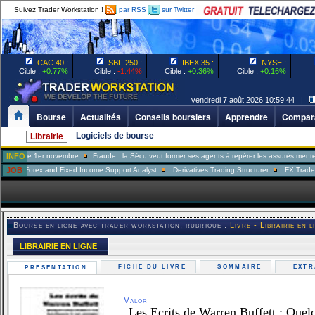
Suivez Trader Workstation !
par RSS
sur Twitter
CAC 40 :
SBF 250 :
IBEX 35 :
NYSE :
Cible :
+0.77%
Cible :
-1.44%
Cible :
+0.36%
Cible :
+0.16%
vendredi 7 août 2026 10:59:44 |
Bourse
Actualités
Conseils boursiers
Apprendre
Compara
Logiciels de bourse
Librairie
 1er novembre
INFO
Fraude : la Sécu veut former ses agents à repérer les assurés menteurs
Ta
ex and Fixed Income Support Analyst
JOB
Derivatives Trading Structurer
FX Trader
Portf
Bourse en ligne avec trader workstation, rubrique :
Livre - Librairie en l
LIBRAIRIE EN LIGNE
FICHE DU LIVRE
SOMMAIRE
EXT
PRÉSENTATION
Valor
Les Ecrits de Warren Buffett : Quelque