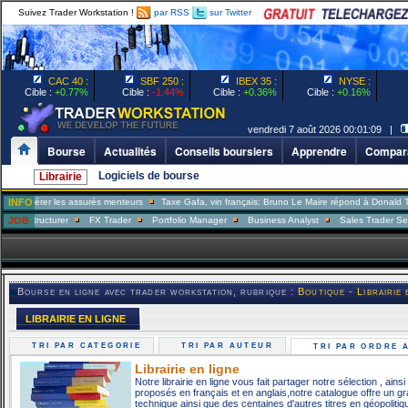
Suivez Trader Workstation !
par RSS
sur Twitter
CAC 40 :
SBF 250 :
IBEX 35 :
NYSE :
Cible :
+0.77%
Cible :
-1.44%
Cible :
+0.36%
Cible :
+0.16%
vendredi 7 août 2026 00:01:09 |
Bourse
Actualités
Conseils boursiers
Apprendre
Compara
Logiciels de bourse
Librairie
pérer les assurés menteurs
INFO
Taxe Gafa, vin français: Bruno Le Maire répond à Donald Trump
tructurer
JOB
FX Trader
Portfolio Manager
Business Analyst
Sales Trader Senior Des
Bourse en ligne avec trader workstation, rubrique :
Boutique - Librairie 
LIBRAIRIE EN LIGNE
TRI PAR CATEGORIE
TRI PAR AUTEUR
TRI PAR ORDRE
Librairie en ligne
Notre librairie en ligne vous fait partager notre sélection , ain
proposés en français et en anglais,notre catalogue offre un g
technique ainsi que des centaines d'autres titres en géopoliti