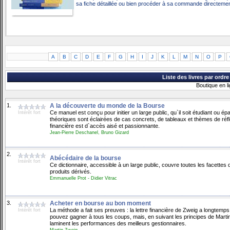
sa fiche détaillée ou bien procéder à sa commande directement 
A
B
C
D
E
F
G
H
I
J
K
L
M
N
O
P
Liste des livres par ordr
Boutique en l
1.
A la découverte du monde de la Bourse
Ce manuel est conçu pour initier un large public, qu`il soit étudiant ou 
Intérêt fort
théoriques sont éclairées de cas concrets, de tableaux et thèmes de réfl
financière est d`accès aisé et passionnante.
Jean-Pierre Deschanel, Bruno Gizard
2.
Abécédaire de la bourse
Intérêt fort
Ce dictionnaire, accessible à un large public, couvre toutes les facettes
produits dérivés.
Emmanuelle Prot - Didier Vitrac
3.
Acheter en bourse au bon moment
La méthode a fait ses preuves : la lettre financière de Zweig a longtemps
Intérêt fort
pouvez gagner à tous les coups, mais, en suivant les principes de Martin
laminent les performances des meilleurs gestionnaires.
Martin Zweig