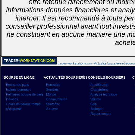
être retenue directement ou indirec
informations,données financières et analy
internet. Il est recommandé à toute pe
conseiller professionnel avant tout invest
ne constituent en aucune manière une inci
achete
trader-workstation.com : Actualité boursière et écon
BOURSE EN LIGNE
ACTUALITÉS BOURSIÈRES
CONSEILS BOURSIERS
C
Bourse de paris
Boursière
Accélération
Indices boursiers
Sociétés
Chandeliers
Palmares bourse de paris
Monde
Analyse technique
Devises
Communiqués
Volume
Cours de bourse temps
Synthèse
Gap
réel gratuit
A suivre
Bollinger
Retournement