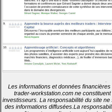
blanches. Il s`agit d`une liste d`outils -souvent classiques- à checker 
formations et conférences que Gérard Sagnier a donné depuis deux ans.
l`occasion de prendre connaissance de cette synthèse de ses intervention
dans le domaine des divergences.
Gérard Sagnier, Monique Walker, Georges Castel
9.
Apprendre la bourse auprès des meilleurs traders : Interview
Capital
Intérêt fort
Découvrez l`incroyable aventure des meilleurs participants aux édition
organisé au cours du premier semestre de chaque année, par le mensuel C
Hervé Asparre
10.
Apprentissage artificiel : Concepts et algorithmes
Les programmes d`intelligence artificielle sont aujourd`hui capables 
Intérêt fort
des photos satellites, d`assister des experts pour prendre des décisio
marchés financiers, diagnostics médicaux...), de fouiller d`immenses b
Web..
Antoine Cornuéjols, Laurent Miclet, Yves Kodratoff
-
Les informations et données financières 
trader-workstation.com ne constituent 
investisseurs. La responsabilité du site ne
des informations diffusées.La responsabil