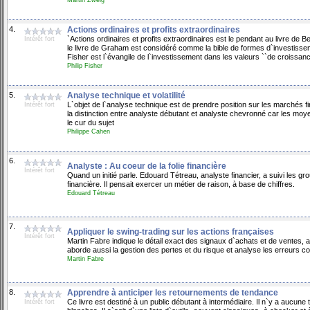
4.
Actions ordinaires et profits extraordinaires
`Actions ordinaires et profits extraordinaires est le pendant au livre de B
Intérêt fort
le livre de Graham est considéré comme la bible de formes d`investissem
Fisher est l`évangile de l`investissement dans les valeurs ``de croissanc
Philip Fisher
5.
Analyse technique et volatilité
L`objet de l`analyse technique est de prendre position sur les marchés fi
Intérêt fort
la distinction entre analyste débutant et analyste chevronné car les moyen
le cur du sujet
Philippe Cahen
6.
Analyste : Au coeur de la folie financière
Intérêt fort
Quand un initié parle. Edouard Tétreau, analyste financier, a suivi les 
financière. Il pensait exercer un métier de raison, à base de chiffres.
Edouard Tétreau
7.
Appliquer le swing-trading sur les actions françaises
Intérêt fort
Martin Fabre indique le détail exact des signaux d`achats et de ventes, a
aborde aussi la gestion des pertes et du risque et analyse les erreurs c
Martin Fabre
8.
Apprendre à anticiper les retournements de tendance
Ce livre est destiné à un public débutant à intermédiaire. Il n`y a aucune t
Intérêt fort