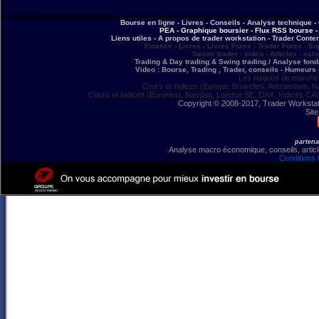
Bourse en ligne - Livres - Conseils - Analyse technique - 
PEA - Graphique boursier - Flux RSS bourse - 
Liens utiles - A propos de trader workstation - Trader Conte
Finance - Livres - Livres Forex - Trader Forex - Su
Savoir trader - video - Articles - sal
Trading & Day trading & Swing trading / Analyse fonda
Video : Bourse, Trading , Trader, conseils - Humeurs 
Les risques de marchés
Cours et indices (Europe, Bruxelles, Amsterdam, N
Cours et indices (Euronext, Nasdaq, London SE, DAX, Indices CA
Copyright © 2008-2017, Trader Workstation
Site
partena
Analyse macro économique, conseils, article
Conditions