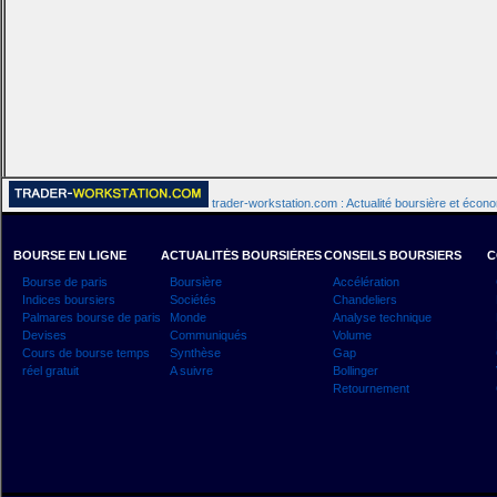
trader-workstation.com : Actualité boursière et écon
BOURSE EN LIGNE
ACTUALITÉS BOURSIÈRES
CONSEILS BOURSIERS
C
Bourse de paris
Boursière
Accélération
Indices boursiers
Sociétés
Chandeliers
Palmares bourse de paris
Monde
Analyse technique
Devises
Communiqués
Volume
Cours de bourse temps
Synthèse
Gap
réel gratuit
A suivre
Bollinger
Retournement