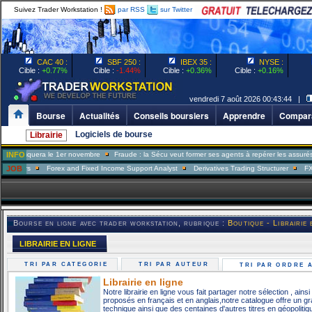
Suivez Trader Workstation !
par RSS
sur Twitter
CAC 40 :
SBF 250 :
IBEX 35 :
NYSE :
Cible :
+0.77%
Cible :
-1.44%
Cible :
+0.36%
Cible :
+0.16%
vendredi 7 août 2026 00:43:44 |
Bourse
Actualités
Conseils boursiers
Apprendre
Compara
Logiciels de bourse
Librairie
iquera le 1er novembre
INFO
Fraude : la Sécu veut former ses agents à repérer les assurés menteu
rs
JOB
Forex and Fixed Income Support Analyst
Derivatives Trading Structurer
FX Trader
Bourse en ligne avec trader workstation, rubrique :
Boutique - Librairie 
LIBRAIRIE EN LIGNE
TRI PAR CATEGORIE
TRI PAR AUTEUR
TRI PAR ORDRE
Librairie en ligne
Notre librairie en ligne vous fait partager notre sélection , ain
proposés en français et en anglais,notre catalogue offre un g
technique ainsi que des centaines d'autres titres en géopoliti