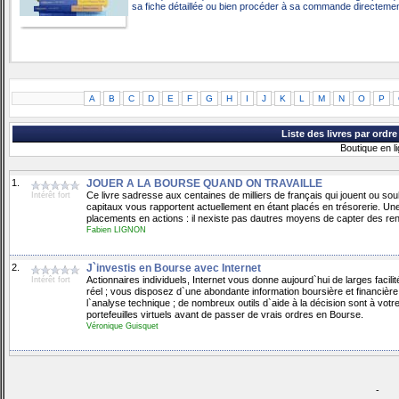
sa fiche détaillée ou bien procéder à sa commande directement 
A
B
C
D
E
F
G
H
I
J
K
L
M
N
O
P
Liste des livres par ordr
Boutique en l
1.
JOUER A LA BOURSE QUAND ON TRAVAILLE
Ce livre sadresse aux centaines de milliers de français qui jouent ou s
Intérêt fort
capitaux vous rapportent actuellement en étant placés en trésorerie. U
placements en actions : il nexiste pas dautres moyens de capter des r
Fabien LIGNON
2.
J`investis en Bourse avec Internet
Actionnaires individuels, Internet vous donne aujourd`hui de larges facil
Intérêt fort
réel ; vous disposez d`une abondante information boursière et financièr
l`analyse technique ; de nombreux outils d`aide à la décision sont à vot
portefeuilles virtuels avant de passer de vrais ordres en Bourse.
Véronique Guisquet
-