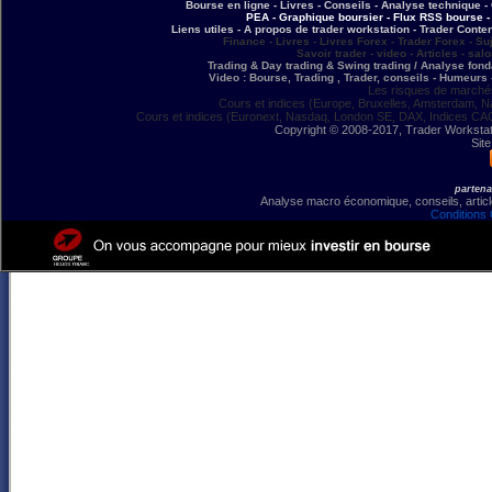
Bourse en ligne - Livres - Conseils - Analyse technique - 
PEA - Graphique boursier - Flux RSS bourse - 
Liens utiles - A propos de trader workstation - Trader Conte
Finance - Livres - Livres Forex - Trader Forex - Su
Savoir trader - video - Articles - sal
Trading & Day trading & Swing trading / Analyse fonda
Video : Bourse, Trading , Trader, conseils - Humeurs 
Les risques de marchés
Cours et indices (Europe, Bruxelles, Amsterdam, N
Cours et indices (Euronext, Nasdaq, London SE, DAX, Indices CA
Copyright © 2008-2017, Trader Workstation
Site
partena
Analyse macro économique, conseils, article
Conditions