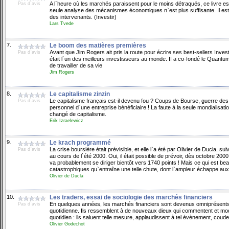
A l`heure où les marchés paraissent pour le moins détraqués, ce livre e
Pas d`avis
seule analyse des mécanismes économiques n`est plus suffisante. Il es
des intervenants. (Investir)
Lars Tvede
7.
Le boom des matières premières
Avant que Jim Rogers ait pris la route pour écrire ses best-sellers Invest
Pas d`avis
était l`un des meilleurs investisseurs au monde. II a co-fondé le Quantu
de travailler de sa vie
Jim Rogers
8.
Le capitalisme zinzin
Le capitalisme français est-il devenu fou ? Coups de Bourse, guerre des
Pas d`avis
personnel d`une entreprise bénéficiaire ! La faute à la seule mondialisati
changé de capitalisme.
Erik Izraelewicz
9.
Le krach programmé
La crise boursière était prévisible, et elle l`a été par Olivier de Ducla, 
Pas d`avis
au cours de l`été 2000. Oui, il était possible de prévoir, dès octobre 200
va probablement se diriger bientôt vers 1740 points ! Mais ce qui est 
catastrophiques qu`entraîne une telle chute, dont l`ampleur échappe au
Olivier de Ducla
10.
Les traders, essai de sociologie des marchés financiers
En quelques années, les marchés financiers sont devenus omniprésents 
Pas d`avis
quotidienne. Ils ressemblent à de nouveaux dieux qui commentent et modif
quotidien : ils saluent telle mesure, applaudissent à tel évènement, couden
Olivier Godechot