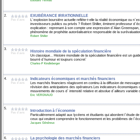
Edouard Tétreau
2.
EXUBÉRANCE IRRATIONNELLE
L`explosion boursière actuelle reflète-t-elle la réalité économique ou n`es
Pas d`avis
investisseurs publics ou privés ? Robert Shiller, éminent professeur d`é
explication : reprenant à son compte une expression d`Alan Greenspan, p
phénomène de prophétie autoréalisatrice responsable de la surévaluati
Robert Shiller
3.
Histoire mondiale de la spéculation financière
Pas d`avis
Un classique... Histoire mondiale de la spéculation financière est un guide
bourré d`humour et toujours concret`
Charles-P Kindleberger
4.
Indicateurs économiques et marchés financiers
Les marchés financiers réagissent en continu à la diffusion de messag
Pas d`avis
révision des anticipations des opérateurs.Les indicateurs économiques oc
mouvements de cours d` intensité relative et absolue d`ailleurs variable 
Eric VERGNAUD
5.
Introduction à l`économie
Pas d`avis
Particulièrement adapté aux lycéens et étudiants qui abordent l`étude de
ceux qui veulent comprendre le fonctionnement et les problèmes de l`éc
Jacques Généreux
6.
La psychologie des marchés financiers