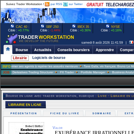
Suivez Trader Workstation !
par RSS
sur Twitter
CAC 40 :
SBF 250 :
IBEX 35 :
NYSE :
Cible :
+0.77%
Cible :
-1.44%
Cible :
+0.36%
Cible :
+0.16%
samedi 8 août 2026 11:41:59 |
Bourse
Actualités
Conseils boursiers
Apprendre
Compara
Logiciels de bourse
Librairie
rmer ses agents à repérer les assurés menteurs
INFO
Taxe Gafa, vin français: Bruno Le Maire répo
Derivatives Trading Structurer
JOB
FX Trader
Portfolio Manager
Business Analyst
Sal
Bourse en ligne avec trader workstation, rubrique :
Livre - Librairie en l
LIBRAIRIE EN LIGNE
PRÉSENTATION
FICHE DU LIVRE
SOMMAIRE
EXT
Valor
EXUBÉRANCE IRRATIONNELL