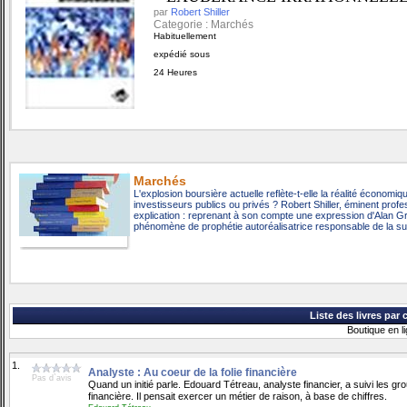
par
Robert Shiller
Categorie : Marchés
Habituellement
expédié sous
24 Heures
Marchés
L'explosion boursière actuelle reflète-t-elle la réalité économiq
investisseurs publics ou privés ? Robert Shiller, éminent prof
explication : reprenant à son compte une expression d'Alan Gr
phénomène de prophétie autoréalisatrice responsable de la s
Liste des livres par 
Boutique en l
1.
Analyste : Au coeur de la folie financière
Pas d`avis
Quand un initié parle. Edouard Tétreau, analyste financier, a suivi les 
financière. Il pensait exercer un métier de raison, à base de chiffres.