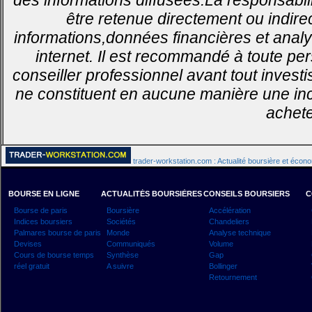
des informations diffusées.La responsabil
être retenue directement ou indirec
informations,données financières et analy
internet. Il est recommandé à toute pe
conseiller professionnel avant tout invest
ne constituent en aucune manière une inci
achete
trader-workstation.com : Actualité boursière et écon
BOURSE EN LIGNE
ACTUALITÉS BOURSIÈRES
CONSEILS BOURSIERS
C
Bourse de paris
Boursière
Accélération
Indices boursiers
Sociétés
Chandeliers
Palmares bourse de paris
Monde
Analyse technique
Devises
Communiqués
Volume
Cours de bourse temps
Synthèse
Gap
réel gratuit
A suivre
Bollinger
Retournement