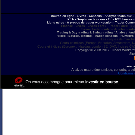
Bourse en ligne - Livres - Conseils - Analyse technique - 
PEA - Graphique boursier - Flux RSS bourse - 
Liens utiles - A propos de trader workstation - Trader Conte
Finance - Livres - Livres Forex - Trader Forex - Su
Savoir trader - video - Articles - sal
Trading & Day trading & Swing trading / Analyse fonda
Video : Bourse, Trading , Trader, conseils - Humeurs 
Les risques de marchés
Cours et indices (Europe, Bruxelles, Amsterdam, N
Cours et indices (Euronext, Nasdaq, London SE, DAX, Indices CA
Copyright © 2008-2017, Trader Workstation
Site
partena
Analyse macro économique, conseils, article
Conditions