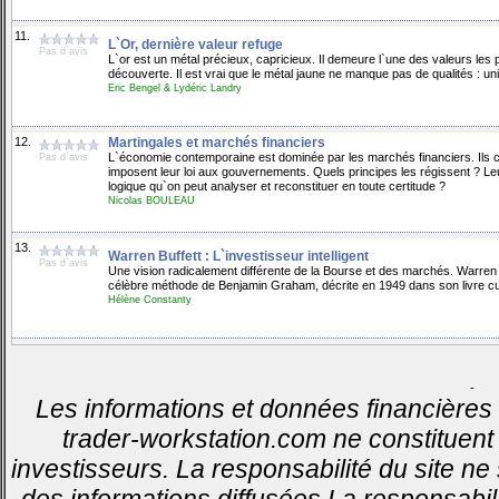
11.
L`Or, dernière valeur refuge
Pas d`avis
L`or est un métal précieux, capricieux. Il demeure l`une des valeurs les
découverte. Il est vrai que le métal jaune ne manque pas de qualités : uniq
Eric Bengel & Lydéric Landry
12.
Martingales et marchés financiers
L`économie contemporaine est dominée par les marchés financiers. Ils c
Pas d`avis
imposent leur loi aux gouvernements. Quels principes les régissent ? Leu
logique qu`on peut analyser et reconstituer en toute certitude ?
Nicolas BOULEAU
13.
Warren Buffett : L`investisseur intelligent
Pas d`avis
Une vision radicalement différente de la Bourse et des marchés. Warren Bu
célèbre méthode de Benjamin Graham, décrite en 1949 dans son livre culte
Hélène Constanty
-
Les informations et données financières 
trader-workstation.com ne constituent 
investisseurs. La responsabilité du site ne