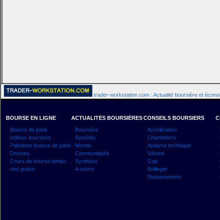
trader-workstation.com : Actualité boursière et écon
BOURSE EN LIGNE
ACTUALITÉS BOURSIÈRES
CONSEILS BOURSIERS
C
Bourse de paris
Boursière
Accélération
Indices boursiers
Sociétés
Chandeliers
Palmares bourse de paris
Monde
Analyse technique
Devises
Communiqués
Volume
Cours de bourse temps
Synthèse
Gap
réel gratuit
A suivre
Bollinger
Retournement