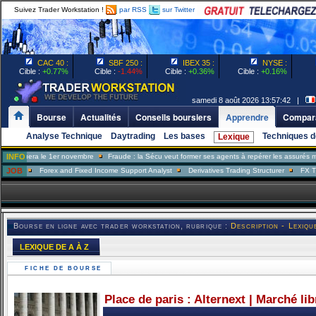
Suivez Trader Workstation !
par RSS
sur Twitter
CAC 40 :
SBF 250 :
IBEX 35 :
NYSE :
Cible :
+0.77%
Cible :
-1.44%
Cible :
+0.36%
Cible :
+0.16%
samedi 8 août 2026 13:57:42 |
Bourse
Actualités
Conseils boursiers
Apprendre
Compara
Analyse Technique
Daytrading
Les bases
Techniques d
Lexique
uera le 1er novembre
INFO
Fraude : la Sécu veut former ses agents à repérer les assurés menteurs
JOB
Forex and Fixed Income Support Analyst
Derivatives Trading Structurer
FX Trader
Bourse en ligne avec trader workstation, rubrique :
Description - Lexiqu
LEXIQUE DE A À Z
FICHE DE BOURSE
Place de paris : Alternext | Marché li