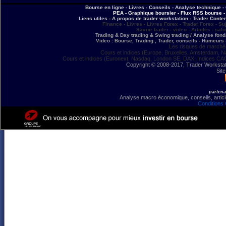
Bourse en ligne - Livres - Conseils - Analyse technique - 
PEA - Graphique boursier - Flux RSS bourse - 
Liens utiles - A propos de trader workstation - Trader Conte
Finance - Livres - Livres Forex - Trader Forex - Su
Savoir trader - video - Articles - sal
Trading & Day trading & Swing trading / Analyse fonda
Video : Bourse, Trading , Trader, conseils - Humeurs 
Les risques de marchés
Cours et indices (Europe, Bruxelles, Amsterdam, N
Cours et indices (Euronext, Nasdaq, London SE, DAX, Indices CA
Copyright © 2008-2017, Trader Workstation
Site
partena
Analyse macro économique, conseils, article
Conditions