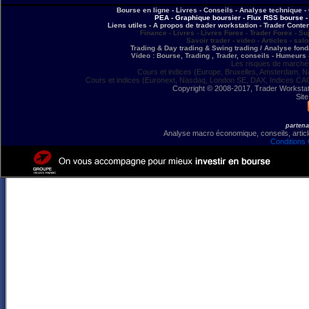
Bourse en ligne - Livres - Conseils - Analyse technique - 
PEA - Graphique boursier - Flux RSS bourse - 
Liens utiles - A propos de trader workstation - Trader Conte
Finance - Livres - Livres Forex - Trader Forex - Su
Savoir trader - video - Articles - sal
Trading & Day trading & Swing trading / Analyse fonda
Video : Bourse, Trading , Trader, conseils - Humeurs 
Les risques de marchés
Cours et indices (Europe, Bruxelles, Amsterdam, N
Cours et indices (Euronext, Nasdaq, London SE, DAX, Indices CA
Copyright © 2008-2017, Trader Workstation
Site
partena
Analyse macro économique, conseils, article
Conditions