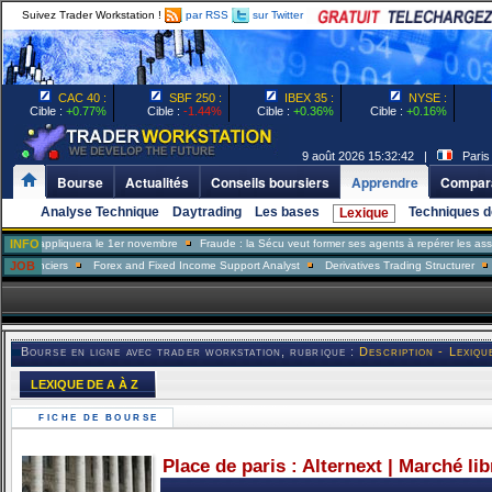
Suivez Trader Workstation !
par RSS
sur Twitter
CAC 40 :
SBF 250 :
IBEX 35 :
NYSE :
Cible :
+0.77%
Cible :
-1.44%
Cible :
+0.36%
Cible :
+0.16%
9 août 2026 15:32:42 |
Paris
Bourse
Actualités
Conseils boursiers
Apprendre
Compara
Analyse Technique
Daytrading
Les bases
Techniques d
Lexique
appliquera le 1er novembre
INFO
Fraude : la Sécu veut former ses agents à repérer les assurés m
nciers
JOB
Forex and Fixed Income Support Analyst
Derivatives Trading Structurer
FX Tr
Bourse en ligne avec trader workstation, rubrique :
Description - Lexiqu
LEXIQUE DE A À Z
FICHE DE BOURSE
Place de paris : Alternext | Marché li