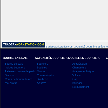
trader-workstation.com : Actualité boursière et écon
BOURSE EN LIGNE
ACTUALITÉS BOURSIÈRES
CONSEILS BOURSIERS
C
Bourse de paris
Boursière
Accélération
Indices boursiers
Sociétés
Chandeliers
Palmares bourse de paris
Monde
Analyse technique
Devises
Communiqués
Volume
Cours de bourse temps
Synthèse
Gap
réel gratuit
A suivre
Bollinger
Retournement