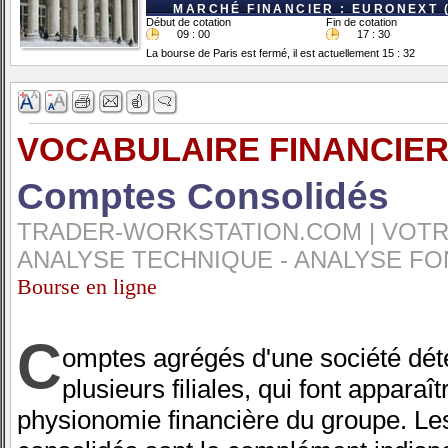
MARCHÉ FINANCIER : EURONEXT 
Début de cotation
Fin de cotation
09 : 00
17 : 30
La bourse de Paris est fermé, il est actuellement 15 : 32
VOCABULAIRE FINANCIER
Comptes Consolidés
TRADER-WORKSTATION.COM | VOTRE
ANALYSE TECHNIQUE - ANALYSE FO
Bourse en ligne
C
omptes agrégés d'une société dét
plusieurs filiales, qui font apparaît
physionomie financière du groupe. L