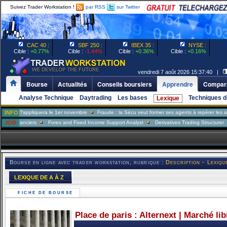
Suivez Trader Workstation !
par RSS
sur Twitter
CAC 40 :
SBF 250 :
IBEX 35 :
NYSE :
Cible :
+0.77%
Cible :
-1.44%
Cible :
+0.36%
Cible :
+0.16%
vendredi 7 août 2026 15:37:40 |
Bourse
Actualités
Conseils boursiers
Apprendre
Compara
Analyse Technique
Daytrading
Les bases
Techniques d
Lexique
s?appliquera le 1er novembre
INFO
Fraude : la Sécu veut former ses agents à repérer les assurés
nanciers
JOB
Forex and Fixed Income Support Analyst
Derivatives Trading Structurer
FX 
Bourse en ligne avec trader workstation, rubrique :
Description - Lexiqu
LEXIQUE DE A À Z
FICHE DE BOURSE
Place de paris : Alternext | Marché li