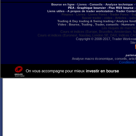
Bourse en ligne - Livres - Conseils - Analyse technique - 
PEA - Graphique boursier - Flux RSS bourse - 
Liens utiles - A propos de trader workstation - Trader Conte
Finance - Livres - Livres Forex - Trader Forex - Su
Savoir trader - video - Articles - sal
Trading & Day trading & Swing trading / Analyse fonda
Video : Bourse, Trading , Trader, conseils - Humeurs 
Les risques de marchés
Cours et indices (Europe, Bruxelles, Amsterdam, N
Cours et indices (Euronext, Nasdaq, London SE, DAX, Indices CA
Copyright © 2008-2017, Trader Workstation
Site
partena
Analyse macro économique, conseils, article
Conditions