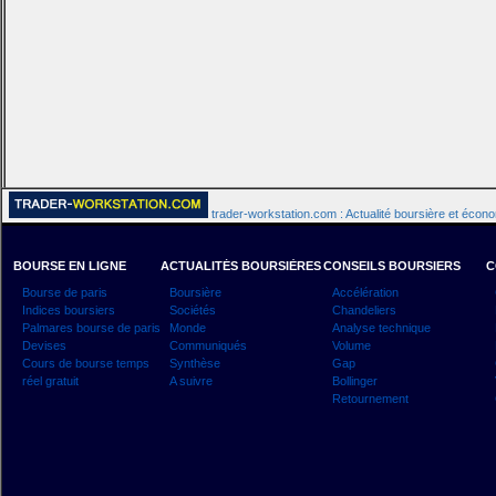
trader-workstation.com : Actualité boursière et écon
BOURSE EN LIGNE
ACTUALITÉS BOURSIÈRES
CONSEILS BOURSIERS
C
Bourse de paris
Boursière
Accélération
Indices boursiers
Sociétés
Chandeliers
Palmares bourse de paris
Monde
Analyse technique
Devises
Communiqués
Volume
Cours de bourse temps
Synthèse
Gap
réel gratuit
A suivre
Bollinger
Retournement