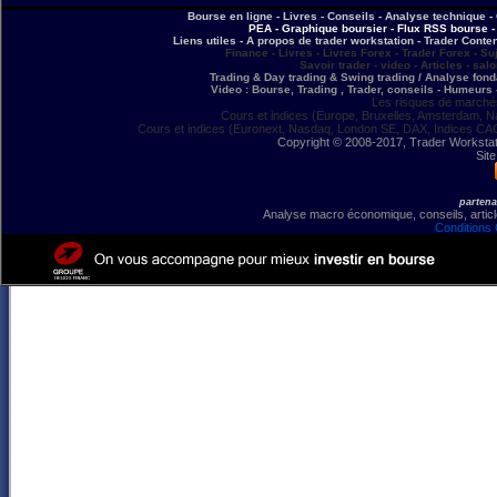
Bourse en ligne - Livres - Conseils - Analyse technique - 
PEA - Graphique boursier - Flux RSS bourse - 
Liens utiles - A propos de trader workstation - Trader Conte
Finance - Livres - Livres Forex - Trader Forex - Su
Savoir trader - video - Articles - sal
Trading & Day trading & Swing trading / Analyse fonda
Video : Bourse, Trading , Trader, conseils - Humeurs 
Les risques de marchés
Cours et indices (Europe, Bruxelles, Amsterdam, N
Cours et indices (Euronext, Nasdaq, London SE, DAX, Indices CA
Copyright © 2008-2017, Trader Workstation
Site
partena
Analyse macro économique, conseils, article
Conditions