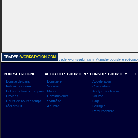
trader-workstation.com : Actualité boursière et écon
BOURSE EN LIGNE
ACTUALITÉS BOURSIÈRES
CONSEILS BOURSIERS
C
Bourse de paris
Boursière
Accélération
Indices boursiers
Sociétés
Chandeliers
Palmares bourse de paris
Monde
Analyse technique
Devises
Communiqués
Volume
Cours de bourse temps
Synthèse
Gap
réel gratuit
A suivre
Bollinger
Retournement