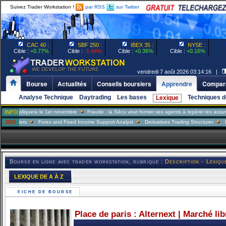
Suivez Trader Workstation !
par RSS
sur Twitter
CAC 40 :
SBF 250 :
IBEX 35 :
NYSE :
Cible :
+0.77%
Cible :
-1.44%
Cible :
+0.36%
Cible :
+0.16%
vendredi 7 août 2026 03:14:16 |
Bourse
Actualités
Conseils boursiers
Apprendre
Compara
Analyse Technique
Daytrading
Les bases
Techniques d
Lexique
iquera le 1er novembre
INFO
Fraude : la Sécu veut former ses agents à repérer les assurés mente
rs
JOB
Forex and Fixed Income Support Analyst
Derivatives Trading Structurer
FX Trade
Bourse en ligne avec trader workstation, rubrique :
Description - Lexiqu
LEXIQUE DE A À Z
FICHE DE BOURSE
Place de paris : Alternext | Marché li