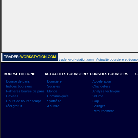
trader-workstation.com : Actualité boursière et écon
BOURSE EN LIGNE
ACTUALITÉS BOURSIÈRES
CONSEILS BOURSIERS
C
Bourse de paris
Boursière
Accélération
Indices boursiers
Sociétés
Chandeliers
Palmares bourse de paris
Monde
Analyse technique
Devises
Communiqués
Volume
Cours de bourse temps
Synthèse
Gap
réel gratuit
A suivre
Bollinger
Retournement