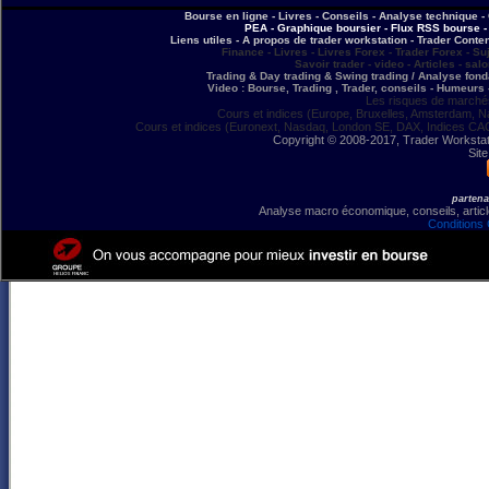
Bourse en ligne - Livres - Conseils - Analyse technique - 
PEA - Graphique boursier - Flux RSS bourse - 
Liens utiles - A propos de trader workstation - Trader Conte
Finance - Livres - Livres Forex - Trader Forex - Su
Savoir trader - video - Articles - sal
Trading & Day trading & Swing trading / Analyse fonda
Video : Bourse, Trading , Trader, conseils - Humeurs 
Les risques de marchés
Cours et indices (Europe, Bruxelles, Amsterdam, N
Cours et indices (Euronext, Nasdaq, London SE, DAX, Indices CA
Copyright © 2008-2017, Trader Workstation
Site
partena
Analyse macro économique, conseils, article
Conditions