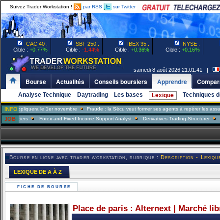
Suivez Trader Workstation !
par RSS
sur Twitter
CAC 40 :
SBF 250 :
IBEX 35 :
NYSE :
Cible :
+0.77%
Cible :
-1.44%
Cible :
+0.36%
Cible :
+0.16%
samedi 8 août 2026 21:01:41 |
Bourse
Actualités
Conseils boursiers
Apprendre
Compara
Analyse Technique
Daytrading
Les bases
Techniques d
Lexique
pliquera le 1er novembre
INFO
Fraude : la Sécu veut former ses agents à repérer les assurés ment
iers
JOB
Forex and Fixed Income Support Analyst
Derivatives Trading Structurer
FX Trad
Bourse en ligne avec trader workstation, rubrique :
Description - Lexiqu
LEXIQUE DE A À Z
FICHE DE BOURSE
Place de paris : Alternext | Marché li