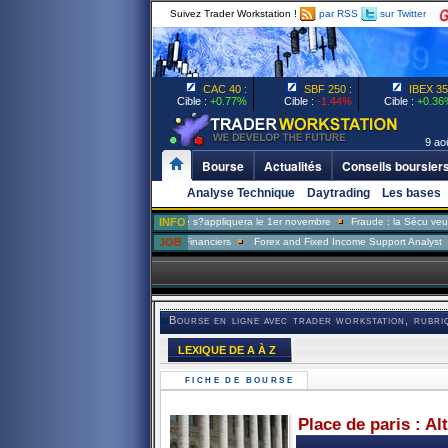
Suivez Trader Workstation !
par RSS
sur Twitter
CAC 40 :
SBF 250 :
IBEX 35 
Cible :
+0.77%
Cible :
-1.44%
Cible :
+0.36
9 aoû
Bourse
Actualités
Conseils boursier
Analyse Technique
Daytrading
Les bases
surance-chômage: la réforme s?appliquera le 1er novembre
INFO
Fraude : la Sécu veut former se
Analyste Risque Marchés Financiers
JOB
Forex and Fixed Income Support Analyst
Derivat
Bourse en ligne avec trader workstation, rubri
LEXIQUE DE A À Z
FICHE DE BOURSE
Place de paris : Al