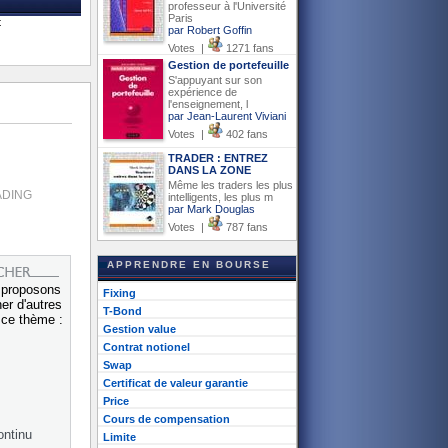
professeur à l'Université
Paris
t
par Robert Goffin
Votes |
1271 fans
Gestion de portefeuille
S'appuyant sur son
expérience de
l'enseignement, l
par Jean-Laurent Viviani
Votes |
402 fans
TRADER : ENTREZ
DANS LA ZONE
Même les traders les plus
ADING
intelligents, les plus m
par Mark Douglas
Votes |
787 fans
APPRENDRE EN BOURSE
 proposons
Fixing
er d'autres
T-Bond
r ce thème :
Gestion value
Contrat notionel
Swap
Certificat de valeur garantie
Price
Cours de compensation
ntinu
Limite