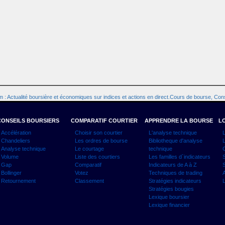
 : Actualité boursière et économiques sur indices et actions en direct.Cours de bourse, Cons
CONSEILS BOURSIERS
COMPARATIF COURTIER
APPRENDRE LA BOURSE
LO
Accélération
Choisir son courtier
L'analyse technique
L
Chandeliers
Les ordres de bourse
Bibliotheque d'analyse
L
Analyse technique
Le courtage
technique
C
Volume
Liste des courtiers
Les familles d`indicateurs
S
Gap
Comparatif
Indicateurs de A à Z
S
Bollinger
Votez
Techniques de trading
A
Retournement
Classement
Stratégies indicateurs
L
Stratégies bougies
Lexique boursier
Lexique financier