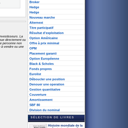
Broker
e
Hedge
Hedge
Nouveau marche
Alternext
Titre participatif
Résultat d'exploitation
investisseurs. La
Option Américaine
enue directement ou
ute personne non
Offre à prix minimal
on à vendre ou une
OPM
Placement garanti
Option Européenne
Black & Scholes
Fonds propres
Eurolist
Déboucler une position
Denouer une operation
Gestion quantitative
Couverture
Amortissement
SBF 80
Division du nominal
SÉLECTION DE LIVRES
Histoire mondiale de la