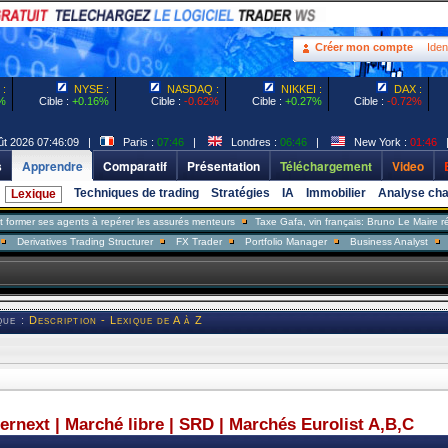
Créer mon compte
Ident
:
NYSE :
NASDAQ :
NIKKEI :
DAX :
%
Cible :
+0.16%
Cible :
-0.62%
Cible :
+0.27%
Cible :
-0.72%
t 2026 07:46:09 |
Paris :
07:46
|
Londres :
06:46
|
New York :
01:46
s
Apprendre
Comparatif
Présentation
Téléchargement
Video
Techniques de trading
Stratégies
IA
Immobilier
Analyse cha
Lexique
s agents à repérer les assurés menteurs
Taxe Gafa, vin français: Bruno Le Maire répond à D
ives Trading Structurer
FX Trader
Portfolio Manager
Business Analyst
Sales Trad
que :
Description - Lexique de A à Z
ternext | Marché libre | SRD | Marchés Eurolist A,B,C