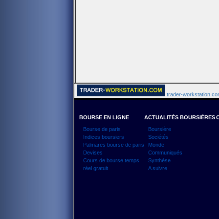
trader-workstation.com
BOURSE EN LIGNE
ACTUALITÉS BOURSIÈRES
Bourse de paris
Boursière
Indices boursiers
Sociétés
Palmares bourse de paris
Monde
Devises
Communiqués
Cours de bourse temps
Synthèse
réel gratuit
A suivre