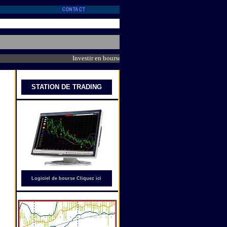
Investir en bourse avec Trader WS : Synthèse des derniers 
STATION DE
TRADING
Logiciel de bourse Cliquez ici