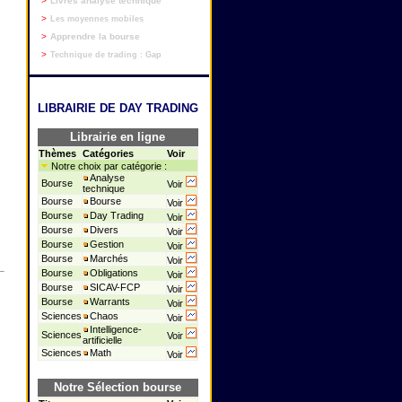
>
Livres analyse technique
>
Les moyennes mobiles
>
Apprendre la bourse
>
Technique de trading : Gap
LIBRAIRIE DE DAY TRADING
Librairie en ligne
Thèmes
Catégories
Voir
Notre choix par catégorie :
Analyse
Bourse
Voir
technique
Bourse
Bourse
Voir
Bourse
Day Trading
Voir
Bourse
Divers
Voir
Bourse
Gestion
Voir
Bourse
Marchés
Voir
Bourse
Obligations
Voir
Bourse
SICAV-FCP
Voir
Bourse
Warrants
Voir
Sciences
Chaos
Voir
Intelligence-
Sciences
Voir
artificielle
Sciences
Math
Voir
Notre Sélection bourse