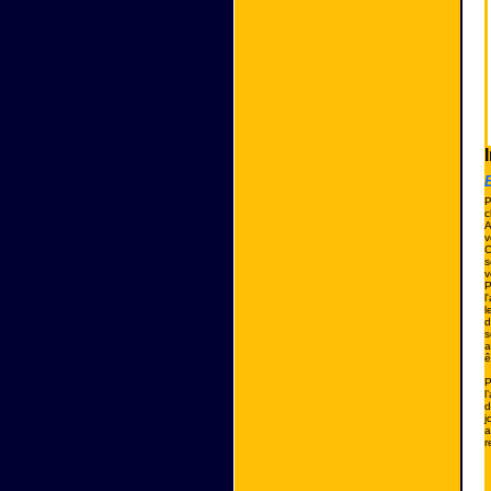
B
P
c
A
v
C
s
v
P
l
l
d
s
a
ê
P
l
d
j
a
r