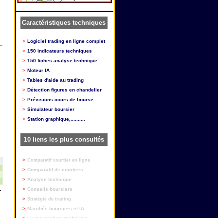
Caractéristiques techniques
>
Logiciel trading en ligne complet
>
150 indicateurs techniques
>
150 fiches analyse technique
>
Moteur IA
>
Tables d'aide au trading
>
Détection figures en chandelier
>
Prévisions cours de bourse
>
Simulateur boursier
>
Station graphique,..........
10 liens les plus consultés
>
Comparatif courtier en ligne
>
Comparatif de courtiers
>
Analyse technique
.
>
Conseils boursiers
>
Stratégie de trading
>
Marchés boursiers et IA