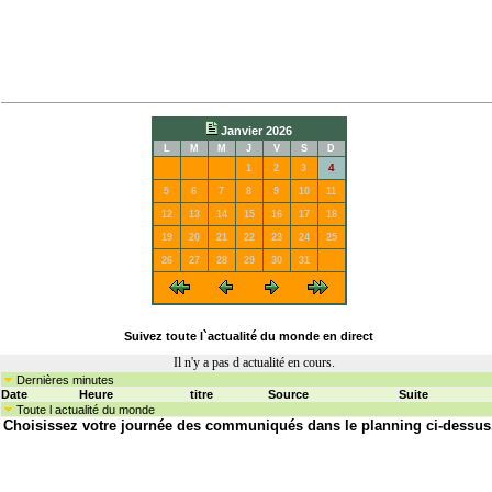
Janvier 2026
L
M
M
J
V
S
D
4
1
2
3
5
6
7
8
9
10
11
12
13
14
15
16
17
18
19
20
21
22
23
24
25
26
27
28
29
30
31
Suivez toute l`actualité du monde en direct
Il n'y a pas d actualité en cours.
Dernières minutes
Date
Heure
titre
Source
Suite
Toute l actualité du monde
Choisissez votre journée des communiqués dans le planning ci-dessus