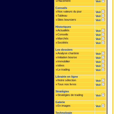
Placement
Voir
Conseils
Nos valeurs du jour
Voir
Tableau
Voir
Sites boursiers
Voir
Historiques
Actualités
Voir
Conseils
Voir
Marchés
Voir
Sociétés
Voir
Les dossiers
Analyse chartiste
Voir
Initiation bourse
Voir
Immobilier
Voir
Idées
Voir
Le trading
Voir
Librairie en ligne
Notre sélection
Voir
Tous nos livres
Voir
Stratégies
Stratégies de trading
Voir
Galerie
En images
Voir
Technologie