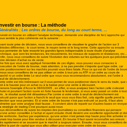
Investir en bourse : La méthode
énéralités : Les ordres de bourse, du long au court terme, ...
nvestir en bourse en utilisant l'analyse technique, demande une discipline de fer.L'approche qui
ous semble la plus cohérente est la suivante :
vant toute prise de décision, nous vous conseillons de visualiser le graphe de l’action sur 3
ériodes différentes : le court terme, le moyen terme et le long terme. Cette approche va ensuite
ous permettre de faire ressortir les grandes lignes indispensable à toute étude d'analyse
echnique, que sont les tendances, les mouvements, les niveaux de supports et résistances, etc...
nfin, nous vous conseillons de suivre l'évolution des volumes sur les quelques jours qui précéden
otre décision d'achat ou de vente.
ne fois que vous avez appliqué l'ensemble de ces rêgles, vous pouvez vous consacrez à
'execution de l'ordre de bourse, mais attention, à ne pas prendre n'importe quel type ordre, car
otre positionnement sur les marchés pourrait vous êtres fatale..Pour ce qui est de l'ordre de bour
 nous vous conseillons de ne pas utiliser un ordre à tout prix ou ATP ni un ordre au cours de
arché ni un ordre limite Le seul ordre que nous vous recommandons absolument, est l’ordre à
euil de déclenchement.
ette ordre est trés intéressant car il vous permet de vous positionner dans le sens du trade, que 
oit à la hausse pour un achat ou à la baisse pour une vente à découvert.
renons l'exemple d'Accor le 08/03/2005 , en effet, si vous analysez bien l'action celle ci-devrait
huter et pourtant l’action ouvre en forte hausse le lendemain, si vous aviez passé un ordre à tout
rix , le résultat aurait été désastreux.Par contre si votre ordre à seuil de déclenchement est
xécuté parce que l’action a franchi le seuil que vous vous êtes fixé, cela signifie quelle prend la
irection que vous pensiez. Et si votre ordre de bourse n’est pas exécuté ce jour-là, il faut alors
dmettre que votre analyse était fausse , il convient alors de repartir sur d'autres bases en revoya
a stratégie de trading.
C'est pourquoi aussi nous
ous déconseillons de suivre les inepties des journalistes ou conseillers financiers qui pensent
u’une action conseillée à l’achat et ayant ensuite chuté devient une excellente opportunité et doi
tre renforcée..Sachez par expérience, qu’une action n’est jamais trop haute pour être achetée ni
amais trop basse pour être vendue à découvert.
.En bourse Il faut savoir reconnaître ses erreurs
rès rapidement et se souvenir que le marché a toujours raison. Ensuite, nous vous conseillons de
éfinir la part de capital que vous allez utiliser pour executer votre ordre de bourse.