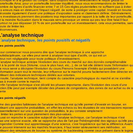
echnique et à la gestion du compte, sans toujours réduire sérieusement le risque global du
ortefeuille.Ainsi, pour un portefeuille boursier équilibré, nous vous recommandons de limiter le
ombre de lignes d'actifs financier entre 7 et 15 Ces règles prudentielles ne suffisent pas à éviter
es erreurs mais en diminuent l’impact négatif, de sorte à protéger votre capital. Investir en bourse
écessite également d'avoir une politique d'exposition saine et clairement définie. Généralement,
es investisseurs prennent des positions trop importantes par rapport à la taille de leur portefeuille,
t la moindre fluctuation dans le mauvais sens provoque un stress qui peu leur être fatal.Il faut
urtout ne pas dépasser 10 % de son portefeuille sur un investissement, cela vous permettra, san
oute de limiter les
éconvenues.
L'analyse technique
'analyse technique, les points positifs et négatifs
es points positifs
our commencer nous pouvons dire que l'analyse technique à une approche
ultidisciplinaire, car elles peut servir à analyser tout type d'actifs, ce qui est un
tout non négligeable pour toute politique d'investissement.
'analyse technique anticipe l'évolution des cours du marché sur des donnés compréhensible
t à la porté de tous (Volume, cous le plus haut, etc,..), de ce fait elle détient toute l'information qu
a nous servir a décrypter l'évolution du cours.Prenons l'exemple d'initiés qui possèdent une
nformation avant tout le monde, leur influence sur le marché pourra facilemenent être détecter en
tilisant des indicateurs techniques dédiés aux volumes.
nsuite, l'analyste technique, tient compte du caractère psychologique du marché et ne s'entête
as à investir contre le marché.
nfin l'analyse technique s'est décelé les phases importante, dans l'évolution des cours d'une
ction.Elle peut par exemple déceler des phases de congestions, des zones de sur achat ou de s
ente
es points négatifs
ne des grandes faiblesses de l'analyse technique est qu'elle permet d'investir en bourse, en
tilsant une approche probabiliste, en effet les echecs ou les réussites de vos transacions repose
ssentiellement sur une question de probabilités, le jeu consiste simplement
 limiter les pertes et jouir pleinement des plus-values.
ussi on reproche le caractère subjectif de l'analyse technique, car l'analyse technique n'est
as une science exacte, elle se rapproche plus de l'art par l'hétérogénéité des signaux qu'elle peu
ngendrer Comme tout apprentissage d'une science, c'est l'expérience qui fait la différence.Avant
e pouvoir intervenir sur les marchés financiers, il faut tester sérieusement ses méthodes , en
tilisant des simulateurs de bourse ou système de backtesting comme ceux présent dans le logicie