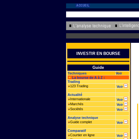
INVESTIR EN BOURSE
Guide
Techniques
Voir
La bourse de A à Z :
Trading
123 Trading
Voir
Actualité
Internationale
Voir
Marchés
Voir
Sociétés
Voir
Analyse technique
Guide complet
Voir
Comparatif
Courtier en ligne
Voir