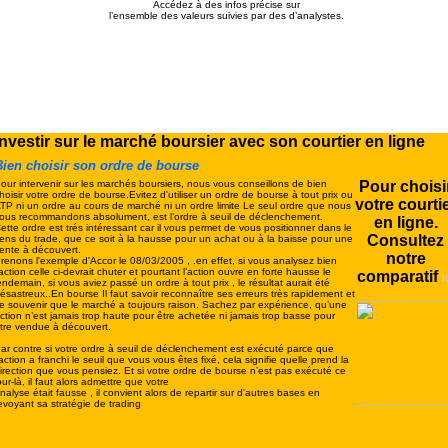
Accédez à des infos précise sur
l’ensemble des valeurs suivies par des d’analystes.
Investir sur le marché boursier avec son courtier en ligne
ien choisir son ordre de bourse
our intervenir sur les marchés boursiers, nous vous conseillons de bien
Pour choisi
hoisir votre ordre de bourse.Evitez d'utiliser un ordre de bourse à tout prix ou
votre courti
TP ni un ordre au cours de marché ni un ordre limite Le seul ordre que nous
ous recommandons absolument, est l’ordre à seuil de déclenchement.
en ligne.
ette ordre est trés intéressant car il vous permet de vous positionner dans le
Consultez
ens du trade, que ce soit à la hausse pour un achat ou à la baisse pour une
ente à découvert.
notre
renons l'exemple d'Accor le 08/03/2005 , .en effet, si vous analysez bien
'action celle ci-devrait chuter et pourtant l’action ouvre en forte hausse le
comparatif
I
endemain, si vous aviez passé un ordre à tout prix , le résultat aurait été
ésastreux..En bourse Il faut savoir reconnaître ses erreurs très rapidement et
e souvenir que le marché a toujours raison. Sachez par expérience, qu’une
ction n’est jamais trop haute pour être achetée ni jamais trop basse pour
tre vendue à découvert.
ar contre si votre ordre à seuil de déclenchement est exécuté parce que
’action a franchi le seuil que vous vous êtes fixé, cela signifie quelle prend la
irection que vous pensiez. Et si votre ordre de bourse n’est pas exécuté ce
our-là, il faut alors admettre que votre
nalyse était fausse , il convient alors de repartir sur d'autres bases en
evoyant sa stratégie de trading