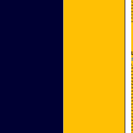
U
a
i
i
l
C
v
L
d
e
e
q
q
l
à
a
e
p
a
p
c
t
o
5
t
d
e
m