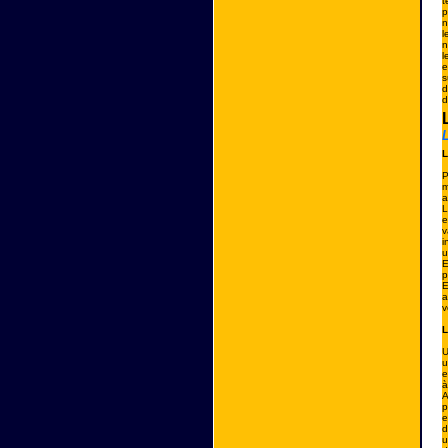
t
p
n
l
n
l
e
s
d
d
L
L
P
m
a
L
e
v
i
u
E
p
E
a
v
L
U
u
e
à
A
p
e
d
u