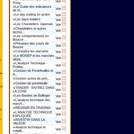
Voir
Pring
Le Guide des indicateurs
Voir
de m...
Le day trading en action
Voir
Les days-traders
Voir
Les Chandeliers Japonais
Voir
Chandeliers et autres
Voir
techni...
Les comportements en
Voir
Bourse ...
Prévision des cours de
Voir
Bourse
Connaître les warrants
Voir
Le MONEP et les marchés
Voir
d&ea...
t
L'Analyse Technique -
Voir
Pratiqu...
Gestion de Portefeuilles et
Voir
se
A...
Gestion active de port...
Voir
Gestion de portefeuille
Voir
ce
TRADER : ENTREZ DANS
Voir
LA ZONE
Les Bandes de Bollinger
Voir
L'analyse technique des
Voir
march...
RÉUSSIR EN TRADING
Voir
nt
L'ANALYSE TECHNIQUE
Voir
EXPLIQUÉE
t
INVESTIR DANS LA
Voir
VALEUR
Analyse technique et
Voir
volatili...