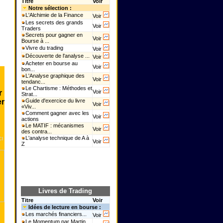
Titre
Voir
Notre sélection :
L'Alchimie de la Finance
Voir
Les secrets des grands
Voir
Traders
Secrets pour gagner en
Voir
Bourse à ...
Vivre du trading
Voir
Découverte de l'analyse ...
Voir
Acheter en bourse au
Voir
bon...
L'Analyse graphique des
Voir
tendanc...
Le Chartisme : Méthodes et
r
Voir
Strat...
er
Guide d'exercice du livre
Voir
«Viv...
Comment gagner avec les
Voir
actions
Le MATIF : mécanismes
Voir
des contra...
L'analyse technique de A à
CI
Voir
Z
Livres de Trading
Titre
Voir
Idées de lecture en bourse :
Les marchés financiers...
Voir
Le Momentum par Martin