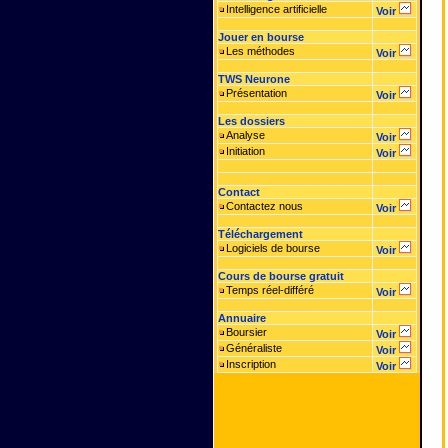
Intelligence artificielle
Voir
Jouer en bourse
Les méthodes
Voir
TWS Neurone
Présentation
Voir
Les dossiers
Analyse
Voir
Initiation
Voir
Contact
Contactez nous
Voir
Téléchargement
Logiciels de bourse
Voir
Cours de bourse gratuit
Temps réel-différé
Voir
Annuaire
Boursier
Voir
Généraliste
Voir
Inscription
Voir