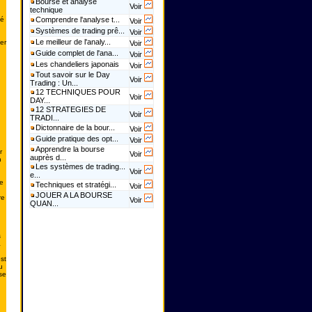
Bourse et analyse
Voir
technique
té
Comprendre l'analyse t...
Voir
Systèmes de trading prê...
Voir
Le meilleur de l'analy...
er
Voir
Guide complet de l'ana...
Voir
Les chandeliers japonais
Voir
Tout savoir sur le Day
Voir
Trading : Un...
12 TECHNIQUES POUR
Voir
DAY...
12 STRATEGIES DE
Voir
TRADI...
Dictonnaire de la bour...
Voir
Guide pratique des opt...
Voir
Apprendre la bourse
r
Voir
auprès d...
n
Les systèmes de trading...
Voir
e...
e
Techniques et stratégi...
Voir
JOUER A LA BOURSE
re
Voir
QUAN...
s
à
st
u
se