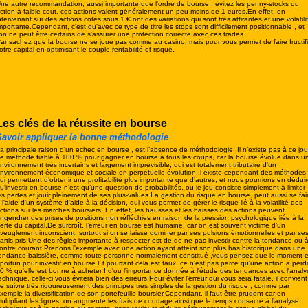
ne autre recommandation, aussi importante que l'ordre de bourse : évitez les penny-stocks ou
ction à faible cout, ces actions valent généralement un peu moins de 1 euros.En effet, en
ntervenant sur des actions cotés sous 1 € ont des variations qui sont trés attirantes et une volatili
mportante.Cependant, c'est qu'avec ce type de titre les stops sont difficilement positionnable , et
'on ne peut être certains de s'assurer une protection correcte avec ces trades.
ar sachez que la bourse ne se joue pas comme au casino, mais pour vous permet de faire fructifi
otre capital en optimisant le couple rentabilité et risque.
Les clés de la réussite en bourse
Savoir appliquer la bonne méthodologie
a principale raison d'un echec en bourse , est l’absence de méthodologie .Il n’existe pas à ce jou
e méthode fiable à 100 % pour gagner en bourse à tous les coups, car la bourse évolue dans u
nvironnement très incertains et largement imprévisible, qui est totalement tributaire d'un
nvironnement économique et sociale en perpétuelle évolution.Il existe cependant des méthodes
ui permettent d’obtenir une profitabilité plus importante que d’autres, et nous pourrions en déduir
u'investir en bourse n’est qu’une question de probabilités, ou le jeu consiste simplement à limiter
es pertes et jouir pleinement de ses plus-values.
La gestion du risque en bourse, peut aussi se fai
 l'aide d'un système d'aide à la décision, qui vous permet de gérer le risque lié à la volatilité des
ctions sur les marchés boursiers. En effet, les hausses et les baisses des actions peuvent
ngendrer des prises de positions non réfléchies en raison de la pression psychologique liée à la
erte du capital.
De surcroît, l’erreur en bourse est humaine, car on est souvent victime d’un
veuglement inconscient, surtout si on se laisse dominer par ses pulsions émotionnelles et par se
artis-pris.Une des rêgles importante à respecter est de de ne pas investir contre la tendance ou 
ontre courant.Prenons l'exemple avec une action ayant atteint son plus bas historique dans une
endance baissière, comme toute personne normalement constitué ,vous pensez que le moment e
portun pour investir en bourse.Et pourtant cela est faux, ce n'est pas parce qu'une action a perd
0 % qu'elle est bonne à acheter ! d'ou l'importance donnée à l'étude des tendances avec l'analy
echnique, celle-ci vous évitera bien des erreurs.Pour éviter l'erreur qui vous sera fatale, il convient
e suivre très rigoureusement des principes trés simples de la gestion du risque , comme par
xemple la diversification de son portefeuille boursier.Cependant, il faut être prudent car en
ultipliant les lignes, on augmente les frais de courtage ainsi que le temps consacré à l’analyse