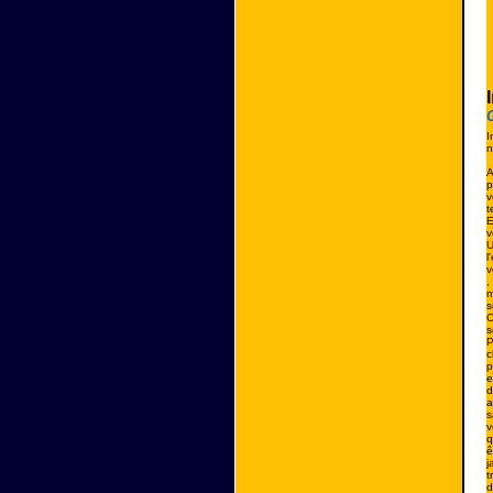
G
I
n
A
p
v
t
E
v
U
l
v
,
m
s
C
s
P
c
p
e
d
a
s
v
q
ê
j
t
d