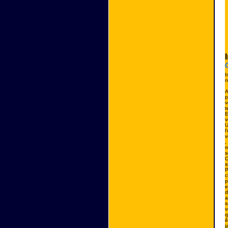
G
I
n
A
p
v
t
E
v
U
l
v
,
m
s
C
s
P
c
p
e
d
a
s
v
q
ê
j