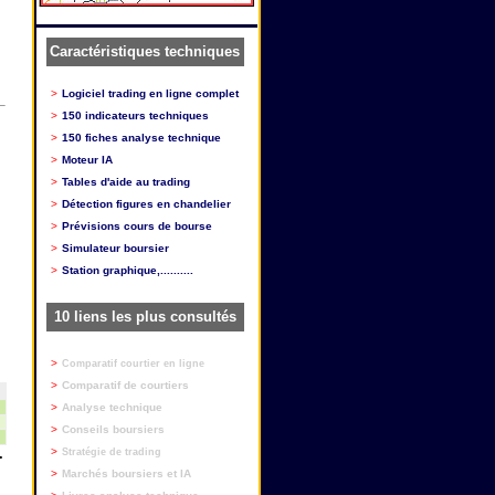
Caractéristiques techniques
>
Logiciel trading en ligne complet
>
150 indicateurs techniques
>
150 fiches analyse technique
>
Moteur IA
>
Tables d'aide au trading
>
Détection figures en chandelier
>
Prévisions cours de bourse
>
Simulateur boursier
>
Station graphique,..........
10 liens les plus consultés
>
Comparatif courtier en ligne
>
Comparatif de courtiers
>
Analyse technique
>
Conseils boursiers
.
>
Stratégie de trading
>
Marchés boursiers et IA