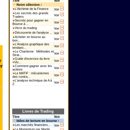
Titre
Voir
Notre sélection :
L'Alchimie de la Finance
Voir
Les secrets des grands
Voir
Traders
Secrets pour gagner en
Voir
Bourse à ...
Vivre du trading
Voir
Découverte de l'analyse ...
Voir
Acheter en bourse au
Voir
bon...
L'Analyse graphique des
Voir
tendanc...
Le Chartisme : Méthodes et
Voir
Strat...
Guide d'exercice du livre
r
Voir
«Viv...
er
Comment gagner avec les
Voir
actions
Le MATIF : mécanismes
Voir
des contra...
L'analyse technique de A à
Voir
Z
CI
Livres de Trading
Titre
Voir
Idées de lecture en bourse :
Les marchés financiers...
Voir
Le Momentum par Martin