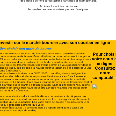
des articles de fond sur les actions françaises et internationales.
Accédez à des infos précise sur
l’ensemble des valeurs suivies par des d’analystes.
Investir sur le marché boursier avec son courtier en ligne
ien choisir son ordre de bourse
our intervenir sur les marchés boursiers, nous vous conseillons de bien
Pour choisi
hoisir votre ordre de bourse.Evitez d'utiliser un ordre de bourse à tout prix ou
votre courti
TP ni un ordre au cours de marché ni un ordre limite Le seul ordre que nous
ous recommandons absolument, est l’ordre à seuil de déclenchement.
en ligne.
ette ordre est trés intéressant car il vous permet de vous positionner dans le
Consultez
ens du trade, que ce soit à la hausse pour un achat ou à la baisse pour une
ente à découvert.
notre
renons l'exemple d'Accor le 08/03/2005 , .en effet, si vous analysez bien
'action celle ci-devrait chuter et pourtant l’action ouvre en forte hausse le
comparatif
I
endemain, si vous aviez passé un ordre à tout prix , le résultat aurait été
ésastreux..En bourse Il faut savoir reconnaître ses erreurs très rapidement et
e souvenir que le marché a toujours raison. Sachez par expérience, qu’une
ction n’est jamais trop haute pour être achetée ni jamais trop basse pour
tre vendue à découvert.
ar contre si votre ordre à seuil de déclenchement est exécuté parce que
’action a franchi le seuil que vous vous êtes fixé, cela signifie quelle prend la
irection que vous pensiez. Et si votre ordre de bourse n’est pas exécuté ce
our-là, il faut alors admettre que votre
nalyse était fausse , il convient alors de repartir sur d'autres bases en
evoyant sa stratégie de trading