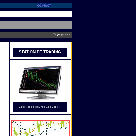
Investir en bourse avec Trader WS : Synthèse des der
STATION DE
TRADING
Logiciel de bourse Cliquez ici