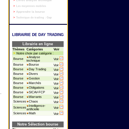
>
Livres analyse technique
>
Les moyennes mobiles
>
Apprendre la bourse
>
Technique de trading : Gap
LIBRAIRIE DE DAY TRADING
Librairie en ligne
Thèmes
Catégories
Voir
Notre choix par catégorie :
Analyse
Bourse
Voir
technique
Bourse
Bourse
Voir
Bourse
Day Trading
Voir
Bourse
Divers
Voir
Bourse
Gestion
Voir
Bourse
Marchés
Voir
Bourse
Obligations
Voir
Bourse
SICAV-FCP
Voir
Bourse
Warrants
Voir
Sciences
Chaos
Voir
Intelligence-
Sciences
Voir
artificielle
Sciences
Math
Voir
Notre Sélection bourse