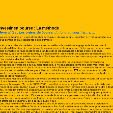
Investir en bourse : La méthode
énéralités : Les ordres de bourse, du long au court terme, ...
nvestir en bourse en utilisant l'analyse technique, demande une discipline de fer.L'approche qui
ous semble la plus cohérente est la suivante :
vant toute prise de décision, nous vous conseillons de visualiser le graphe de l’action sur 3
ériodes différentes : le court terme, le moyen terme et le long terme. Cette approche va ensuite
ous permettre de faire ressortir les grandes lignes indispensable à toute étude d'analyse
echnique, que sont les tendances, les mouvements, les niveaux de supports et résistances, etc...
nfin, nous vous conseillons de suivre l'évolution des volumes sur les quelques jours qui précéden
otre décision d'achat ou de vente.
ne fois que vous avez appliqué l'ensemble de ces rêgles, vous pouvez vous consacrez à
'execution de l'ordre de bourse, mais attention, à ne pas prendre n'importe quel type ordre, car
otre positionnement sur les marchés pourrait vous êtres fatale..Pour ce qui est de l'ordre de bour
 nous vous conseillons de ne pas utiliser un ordre à tout prix ou ATP ni un ordre au cours de
arché ni un ordre limite Le seul ordre que nous vous recommandons absolument, est l’ordre à
euil de déclenchement.
ette ordre est trés intéressant car il vous permet de vous positionner dans le sens du trade, que 
oit à la hausse pour un achat ou à la baisse pour une vente à découvert.
renons l'exemple d'Accor le 08/03/2005 , en effet, si vous analysez bien l'action celle ci-devrait
huter et pourtant l’action ouvre en forte hausse le lendemain, si vous aviez passé un ordre à tout
rix , le résultat aurait été désastreux.Par contre si votre ordre à seuil de déclenchement est
xécuté parce que l’action a franchi le seuil que vous vous êtes fixé, cela signifie quelle prend la
irection que vous pensiez. Et si votre ordre de bourse n’est pas exécuté ce jour-là, il faut alors
dmettre que votre analyse était fausse , il convient alors de repartir sur d'autres bases en revoya
a stratégie de trading.
C'est pourquoi aussi nous
ous déconseillons de suivre les inepties des journalistes ou conseillers financiers qui pensent
u’une action conseillée à l’achat et ayant ensuite chuté devient une excellente opportunité et doi
tre renforcée..Sachez par expérience, qu’une action n’est jamais trop haute pour être achetée ni
amais trop basse pour être vendue à découvert.
.En bourse Il faut savoir reconnaître ses erreurs