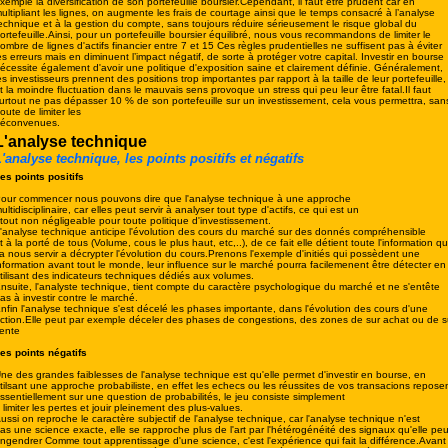
xemple la diversification de son portefeuille boursier.Cependant, il faut être prudent car en
ultipliant les lignes, on augmente les frais de courtage ainsi que le temps consacré à l’analyse
echnique et à la gestion du compte, sans toujours réduire sérieusement le risque global du
ortefeuille.Ainsi, pour un portefeuille boursier équilibré, nous vous recommandons de limiter le
ombre de lignes d'actifs financier entre 7 et 15 Ces règles prudentielles ne suffisent pas à éviter
es erreurs mais en diminuent l’impact négatif, de sorte à protéger votre capital. Investir en bourse
écessite également d'avoir une politique d'exposition saine et clairement définie. Généralement,
es investisseurs prennent des positions trop importantes par rapport à la taille de leur portefeuille,
t la moindre fluctuation dans le mauvais sens provoque un stress qui peu leur être fatal.Il faut
urtout ne pas dépasser 10 % de son portefeuille sur un investissement, cela vous permettra, san
oute de limiter les
éconvenues.
L'analyse technique
'analyse technique, les points positifs et négatifs
es points positifs
our commencer nous pouvons dire que l'analyse technique à une approche
ultidisciplinaire, car elles peut servir à analyser tout type d'actifs, ce qui est un
tout non négligeable pour toute politique d'investissement.
'analyse technique anticipe l'évolution des cours du marché sur des donnés compréhensible
t à la porté de tous (Volume, cous le plus haut, etc,..), de ce fait elle détient toute l'information qu
a nous servir a décrypter l'évolution du cours.Prenons l'exemple d'initiés qui possèdent une
nformation avant tout le monde, leur influence sur le marché pourra facilemenent être détecter en
tilisant des indicateurs techniques dédiés aux volumes.
nsuite, l'analyste technique, tient compte du caractère psychologique du marché et ne s'entête
as à investir contre le marché.
nfin l'analyse technique s'est décelé les phases importante, dans l'évolution des cours d'une
ction.Elle peut par exemple déceler des phases de congestions, des zones de sur achat ou de s
ente
es points négatifs
ne des grandes faiblesses de l'analyse technique est qu'elle permet d'investir en bourse, en
tilsant une approche probabiliste, en effet les echecs ou les réussites de vos transacions repose
ssentiellement sur une question de probabilités, le jeu consiste simplement
 limiter les pertes et jouir pleinement des plus-values.
ussi on reproche le caractère subjectif de l'analyse technique, car l'analyse technique n'est
as une science exacte, elle se rapproche plus de l'art par l'hétérogénéité des signaux qu'elle peu
ngendrer Comme tout apprentissage d'une science, c'est l'expérience qui fait la différence.Avant