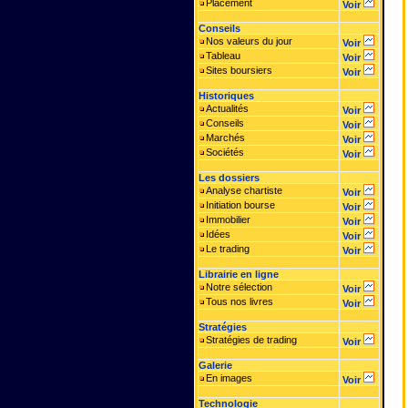
Placement
Voir
Conseils
Nos valeurs du jour
Voir
Tableau
Voir
Sites boursiers
Voir
Historiques
Actualités
Voir
Conseils
Voir
Marchés
Voir
Sociétés
Voir
Les dossiers
Analyse chartiste
Voir
Initiation bourse
Voir
Immobilier
Voir
Idées
Voir
Le trading
Voir
Librairie en ligne
Notre sélection
Voir
Tous nos livres
Voir
Stratégies
Stratégies de trading
Voir
Galerie
En images
Voir
Technologie