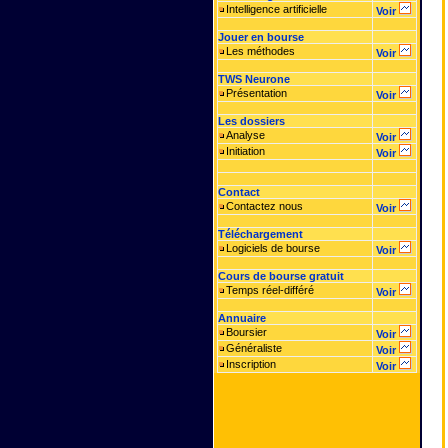
Intelligence artificielle
Voir
Jouer en bourse
Les méthodes
Voir
TWS Neurone
Présentation
Voir
Les dossiers
Analyse
Voir
Initiation
Voir
Contact
Contactez nous
Voir
Téléchargement
Logiciels de bourse
Voir
Cours de bourse gratuit
Temps réel-différé
Voir
Annuaire
Boursier
Voir
Généraliste
Voir
Inscription
Voir