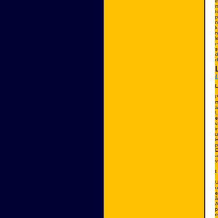
e
m
t
p
n
l
n
l
e
s
d
d
L
L
P
m
a
L
e
v
i
u
E
p
E
a
v
L
U
u
e
à
A
p
e