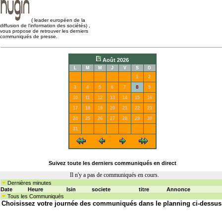
( leader européen de la
diffusion de l'information des sociétés)
,
vous propose de retrouver les derniers
communiqués de presse.
Août 2026
L
M
M
J
V
S
D
1
2
8
3
4
5
6
7
9
10
11
12
13
14
15
16
17
18
19
20
21
22
23
24
25
26
27
28
29
30
31
Suivez toute les derniers communiqués en direct
Il n'y a pas de communiqués en cours.
Dernières minutes
Date
Heure
Isin
societe
titre
Annonce
Tous les Communiqués
Choisissez votre journée des communiqués dans le planning ci-dessus