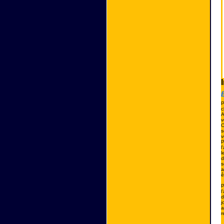
B
P
c
A
v
C
s
v
P
l
l
d
s
a
ê
P
l
d
j
a
r