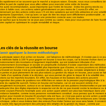
rès rapidement et se souvenir que le marché a toujours raison. Ensuite, nous vous conseillons de
éfinir la part de capital que vous allez utiliser pour executer votre ordre de bourse.
ne autre recommandation, aussi importante que l'ordre de bourse : évitez les penny-stocks ou
ction à faible cout, ces actions valent généralement un peu moins de 1 euros.En effet, en
ntervenant sur des actions cotés sous 1 € ont des variations qui sont trés attirantes et une volatili
mportante.Cependant, c'est qu'avec ce type de titre les stops sont difficilement positionnable , et
'on ne peut être certains de s'assurer une protection correcte avec ces trades.
ar sachez que la bourse ne se joue pas comme au casino, mais pour vous permet de faire fructifi
otre capital en optimisant le couple rentabilité et risque.
Les clés de la réussite en bourse
Savoir appliquer la bonne méthodologie
a principale raison d'un echec en bourse , est l’absence de méthodologie .Il n’existe pas à ce jou
e méthode fiable à 100 % pour gagner en bourse à tous les coups, car la bourse évolue dans u
nvironnement très incertains et largement imprévisible, qui est totalement tributaire d'un
nvironnement économique et sociale en perpétuelle évolution.Il existe cependant des méthodes
ui permettent d’obtenir une profitabilité plus importante que d’autres, et nous pourrions en déduir
u'investir en bourse n’est qu’une question de probabilités, ou le jeu consiste simplement à limiter
es pertes et jouir pleinement de ses plus-values.
La gestion du risque en bourse, peut aussi se fai
 l'aide d'un système d'aide à la décision, qui vous permet de gérer le risque lié à la volatilité des
ctions sur les marchés boursiers. En effet, les hausses et les baisses des actions peuvent
ngendrer des prises de positions non réfléchies en raison de la pression psychologique liée à la
erte du capital.
De surcroît, l’erreur en bourse est humaine, car on est souvent victime d’un
veuglement inconscient, surtout si on se laisse dominer par ses pulsions émotionnelles et par se
artis-pris.Une des rêgles importante à respecter est de de ne pas investir contre la tendance ou 
ontre courant.Prenons l'exemple avec une action ayant atteint son plus bas historique dans une
endance baissière, comme toute personne normalement constitué ,vous pensez que le moment e
portun pour investir en bourse.Et pourtant cela est faux, ce n'est pas parce qu'une action a perd
0 % qu'elle est bonne à acheter ! d'ou l'importance donnée à l'étude des tendances avec l'analy
echnique, celle-ci vous évitera bien des erreurs.Pour éviter l'erreur qui vous sera fatale, il convient
e suivre très rigoureusement des principes trés simples de la gestion du risque , comme par