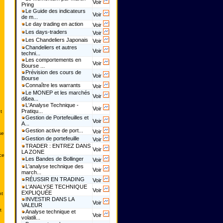
Voir
Pring
Le Guide des indicateurs
Voir
de m...
Le day trading en action
Voir
Les days-traders
Voir
Les Chandeliers Japonais
Voir
Chandeliers et autres
Voir
techni...
Les comportements en
Voir
Bourse ...
Prévision des cours de
Voir
Bourse
Connaître les warrants
Voir
Le MONEP et les marchés
Voir
d&ea...
L'Analyse Technique -
Voir
Pratiqu...
t
Gestion de Portefeuilles et
Voir
A...
Gestion active de port...
Voir
se
Gestion de portefeuille
Voir
TRADER : ENTREZ DANS
Voir
LA ZONE
ce
Les Bandes de Bollinger
Voir
L'analyse technique des
Voir
march...
RÉUSSIR EN TRADING
Voir
L'ANALYSE TECHNIQUE
Voir
EXPLIQUÉE
nt
INVESTIR DANS LA
Voir
VALEUR
t
Analyse technique et
Voir
volatili...