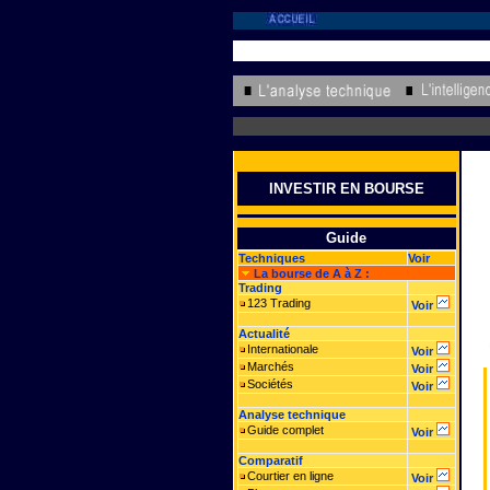
INVESTIR EN BOURSE
Guide
Techniques
Voir
La bourse de A à Z :
Trading
123 Trading
Voir
Actualité
Internationale
Voir
Marchés
Voir
Sociétés
Voir
Analyse technique
Guide complet
Voir
Comparatif
Courtier en ligne
Voir