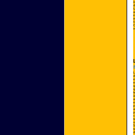
t
d
U
a
i
i
l
C
v
L
d
e
e
q
q
l
à
a
e
p
a
p
c
t
o
5
t
d