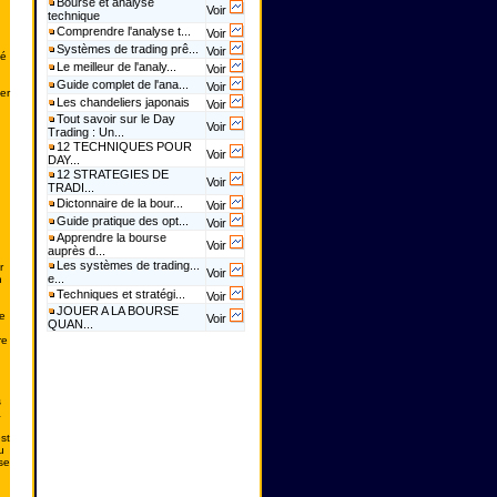
Bourse et analyse
Voir
technique
Comprendre l'analyse t...
Voir
Systèmes de trading prê...
Voir
té
Le meilleur de l'analy...
Voir
Guide complet de l'ana...
Voir
er
Les chandeliers japonais
Voir
Tout savoir sur le Day
Voir
Trading : Un...
12 TECHNIQUES POUR
Voir
DAY...
12 STRATEGIES DE
Voir
TRADI...
Dictonnaire de la bour...
Voir
Guide pratique des opt...
Voir
Apprendre la bourse
Voir
auprès d...
Les systèmes de trading...
r
Voir
e...
n
Techniques et stratégi...
Voir
JOUER A LA BOURSE
e
Voir
QUAN...
re
s
à
st
u
se