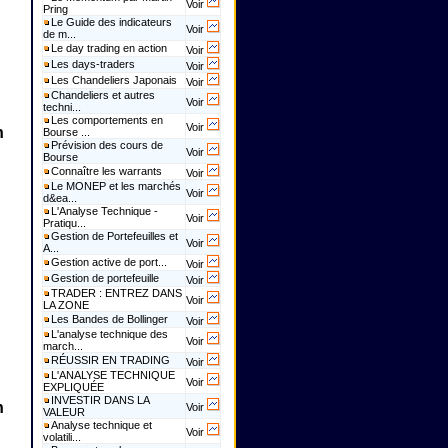
Voir
Pring
Le Guide des indicateurs
Voir
de m...
Le day trading en action
Voir
Les days-traders
Voir
Les Chandeliers Japonais
Voir
Chandeliers et autres
Voir
techni...
Les comportements en
Voir
n
Bourse ...
Prévision des cours de
Voir
Bourse
Connaître les warrants
Voir
Le MONEP et les marchés
Voir
d&ea...
L'Analyse Technique -
Voir
Pratiqu...
Gestion de Portefeuilles et
Voir
A...
Gestion active de port...
Voir
Gestion de portefeuille
Voir
TRADER : ENTREZ DANS
Voir
LA ZONE
Les Bandes de Bollinger
Voir
L'analyse technique des
Voir
march...
RÉUSSIR EN TRADING
Voir
L'ANALYSE TECHNIQUE
Voir
EXPLIQUÉE
INVESTIR DANS LA
n
Voir
VALEUR
Analyse technique et
Voir
volatili...