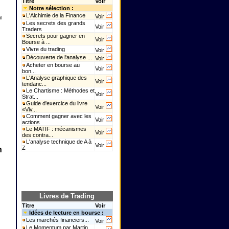
Titre
Voir
Notre sélection :
L'Alchimie de la Finance
Voir
l
Les secrets des grands
,
Voir
Traders
Secrets pour gagner en
Voir
Bourse à ...
Vivre du trading
Voir
Découverte de l'analyse ...
Voir
Acheter en bourse au
Voir
bon...
L'Analyse graphique des
Voir
tendanc...
Le Chartisme : Méthodes et
Voir
Strat...
Guide d'exercice du livre
Voir
«Viv...
Comment gagner avec les
Voir
actions
Le MATIF : mécanismes
Voir
des contra...
L'analyse technique de A à
Voir
Z
n
Livres de Trading
Titre
Voir
Idées de lecture en bourse :
Les marchés financiers...
Voir
Le Momentum par Martin