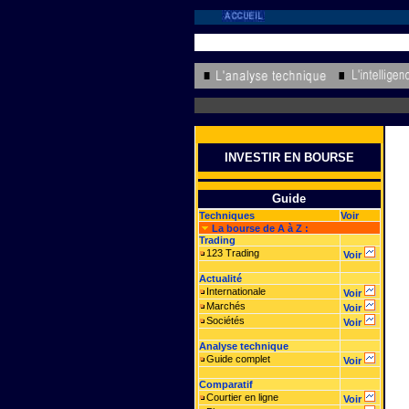
INVESTIR EN BOURSE
Guide
Techniques
Voir
La bourse de A à Z :
Trading
123 Trading
Voir
Actualité
Internationale
Voir
Marchés
Voir
Sociétés
Voir
Analyse technique
Guide complet
Voir
Comparatif
Courtier en ligne
Voir