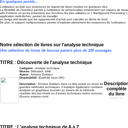
En quelques points…
L’utilisateur accède aux ressources du logiciel de façon intuitive en quelques clics.
La flexibilité de l’interface permet à l’utilisateur de personnaliser entièrement son espace de travai
afin d’obtenir un accès instantané aux fonctions les plus utilisées.Le « Background Processing »
application multi-tâches, permet de travailler
en temps réel tandis que les oppportunité d'achat sont calculés en tâche de fond.
De plus, le support multiprocesseur permet d’exploiter pleinement les ressources de l’ordinateur.
Notre sélection de livres sur l'analyse technique
Une sélection de livres de bourse parmis plus de 100 ouvrages
TITRE : Découverte de l'analyse technique
Catégorie :
Analyse technique
Niveau:
Débutant, initié
Auteur :
Antoine Dublanc
Disponibilité:
(Expédié sous 24h)
Descriptio
Description :
Antoine Dublanc dans ce livre passe en revue les
grandes méthodes techniques. Il explique également comment
complète
analyser un graphique boursier au travers de la méthode
du livre
chartiste des bar-charts ou d'autres techniques moins connues
(Source amazon.com)
cliquez ici
TITRE : L'analyse technique de A à Z