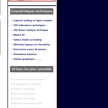
Caractéristiques techniques
>
Logiciel trading en ligne complet
>
150 indicateurs techniques
>
150 fiches analyse technique
>
Moteur IA
>
Tables d'aide au trading
>
Détection figures en chandelier
>
Prévisions cours de bourse
>
Simulateur boursier
>
Station graphique,..........
10 liens les plus consultés
>
Comparatif courtier en ligne
>
Comparatif de courtiers
>
Analyse technique
>
Conseils boursiers
>
Stratégie de trading
>
Marchés boursiers et IA