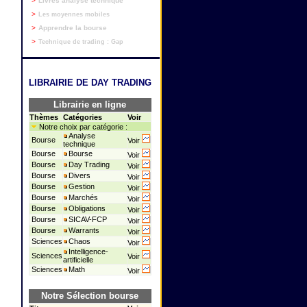
>
Livres analyse technique
>
Les moyennes mobiles
>
Apprendre la bourse
>
Technique de trading : Gap
LIBRAIRIE DE DAY TRADING
Librairie en ligne
Thèmes
Catégories
Voir
Notre choix par catégorie :
Analyse
Bourse
Voir
technique
Bourse
Bourse
Voir
Bourse
Day Trading
Voir
Bourse
Divers
Voir
Bourse
Gestion
Voir
Bourse
Marchés
Voir
Bourse
Obligations
Voir
Bourse
SICAV-FCP
Voir
Bourse
Warrants
Voir
Sciences
Chaos
Voir
Intelligence-
Sciences
Voir
artificielle
Sciences
Math
Voir
Notre Sélection bourse