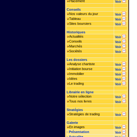
Placement
Voir
Conseils
Nos valeurs du jour
Voir
Tableau
Voir
Sites boursiers
Voir
Historiques
Actualités
Voir
Conseils
Voir
Marchés
Voir
Sociétés
Voir
Les dossiers
Analyse chartiste
Voir
Initiation bourse
Voir
Immobilier
Voir
Idées
Voir
Le trading
Voir
Librairie en ligne
Notre sélection
Voir
Tous nos livres
Voir
Stratégies
Stratégies de trading
Voir
Galerie
En images
Voir
- Présentation
Voir
- Actualite