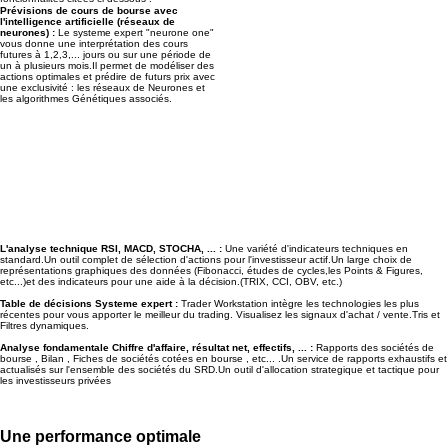
Prévisions de cours de bourse avec
l'intelligence artificielle (réseaux de
neurones) :
Le systeme expert "neurone one"
vous donne une interprétation des cours
futures à 1,2,3,... jours ou sur une période de
un à plusieurs mois.Il permet de modéliser des
actions optimales et prédire de futurs prix avec
une exclusivité : les réseaux de Neurones et
les algorithmes Génétiques associés.
L'analyse technique RSI, MACD, STOCHA, ... :
Une variété d'indicateurs techniques en
standard.Un outil complet de sélection d'actions pour l'investisseur actif.Un large choix de
représentations graphiques des données (Fibonacci, études de cycles,les Points & Figures,
etc...)et des indicateurs pour une aide à la décision.(TRIX, CCI, OBV, etc.)
Table de décisions Systeme expert :
Trader Workstation intègre les technologies les plus
récentes pour vous apporter le meilleur du trading. Visualisez les signaux d'achat / vente.Tris et
Filtres dynamiques.
Analyse fondamentale Chiffre d'affaire, résultat net, effectifs, ... :
Rapports des sociétés de
bourse , Bilan , Fiches de sociétés cotées en bourse , etc... .Un service de rapports exhaustifs et
actualisés sur l'ensemble des sociétés du SRD.Un outil d'allocation strategique et tactique pour
les investisseurs privées
Une performance optimale