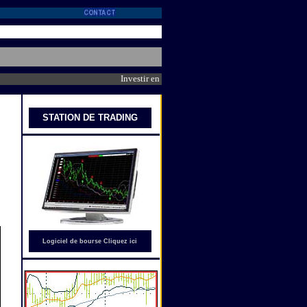
Investir en bourse avec Trader WS : Synthèse des der
STATION DE
TRADING
Logiciel de bourse Cliquez ici