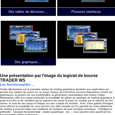
Des tables de décisions,...
Plusieurs interfaces
Des graphiques,...
Un module de Backtest
Une présentation par l'image du logiciel de bourse
TRADER WS
Les fonctionnalités …
Trader Workstation est la première station de trading graphique destinée aux particuliers qui
permet aux traders de suivre sur un écran unique des fonctions souvent dispersées comme les
graphiques, la gestion de ses portefeuilles, la génération automatique des ordres.Trader
Workstation offre aux trader particulier la possibilité de piloter sa stratégie de trading graphique à
partir d’un flux et de modèles qui lui assurent de suivre la prise en compte par le marché de ses
ordres, le suivi de ses stops et l’impact sur son compte de résultat...
Avec notre galerie d'images ,
nous offrons la possibilité de vous donner une idée visuelle sur la capacité de notre plateforme
de trading à pouvoir traiter une multitude de domaine tel que l'analyse technique , l'intelligence
artificielle , l'analyse fondamentale , station graphique , etc..,. vous pourrez ainsi apprécier les
foncionnalités citées ci-dessous :