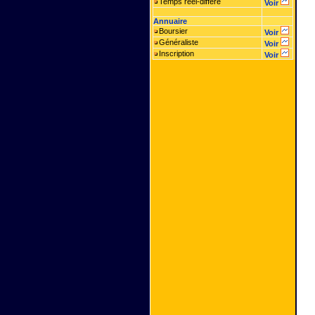
Temps réel-différé
Voir
Annuaire
Boursier
Voir
Généraliste
Voir
Inscription
Voir