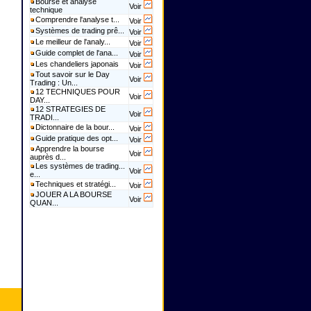
Bourse et analyse
Voir
technique
Comprendre l'analyse t...
Voir
Systèmes de trading prê...
Voir
Le meilleur de l'analy...
Voir
Guide complet de l'ana...
Voir
Les chandeliers japonais
Voir
Tout savoir sur le Day
Voir
Trading : Un...
12 TECHNIQUES POUR
Voir
DAY...
12 STRATEGIES DE
Voir
TRADI...
Dictonnaire de la bour...
Voir
Guide pratique des opt...
Voir
Apprendre la bourse
Voir
auprès d...
Les systèmes de trading...
Voir
e...
Techniques et stratégi...
Voir
JOUER A LA BOURSE
Voir
QUAN...