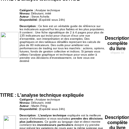
Catégorie :
Analyse technique
Niveau:
Débutant, initié
Auteur :
Steve Achelis
Disponibilité:
(Expédié sous 24h)
Description :
Ce livre est un véritable guide de référence sur
les indicateurs aujourd’hui les plus fiables et les plus populaires.
Il contient : Une fiche signalétique de 2 à 4 pages pour plus de
135 indicateurs qui inclut pour chacun d’eux une vue
Descriptio
d’ensemble, son interprétation et des exemples. Des
graphiques et des tableaux détaillés reprenant les calculs de
complète
plus de 80 indicateurs. Des outils pour améliorer vos
du livre
performances de trading sur tous les marchés : actions, options,
futures, fonds de gestion collective et indices. Si jamais vous
cliquez ici
utilisez l'analyse graphique et technique pour vous aider à
prendre vos décisions d’investissement, ce livre vous est
destiné
TITRE : L'analyse technique expliquée
Catégorie :
Analyse technique
Niveau:
Débutant, initié
Auteur :
Martin Pring
Disponibilité:
(Expédié sous 24h)
Description :
L'analyse technique
expliquée est la meilleure
Descriptio
source d'information si vous souhaitez
prendre des décisions
plus judicieuses.
Ce guide au langage clair et direct montre
complète
comment les
investisseurs particuliers
doivent s'y prendre
du livre
pour prévoir les variations de cours avec la même justesse que