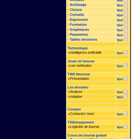
Voir
- Archivage
Voir
- Cloture
Voir
- Conseils
Voir
- Ergonomie
Voir
- Formation
Voir
- Graphiques
Voir
- Parametres
Voir
- Tables decisions
Voir
Technologie
Intelligence artificielle
Voir
Jouer en bourse
Les méthodes
Voir
TWS Neurone
Présentation
Voir
Les dossiers
Analyse
Voir
Initiation
Voir
Contact
Contactez nous
Voir
Téléchargement
Logiciels de bourse
Voir
Cours de bourse gratuit