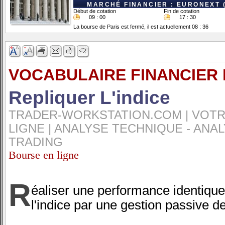
MARCHÉ FINANCIER : EURONEXT 
Début de cotation
Fin de cotation
09 : 00
17 : 30
La bourse de Paris est fermé, il est actuellement 08 : 36
VOCABULAIRE FINANCIER 
Repliquer L'indice
TRADER-WORKSTATION.COM | VOTR
LIGNE | ANALYSE TECHNIQUE - ANA
TRADING
Bourse en ligne
R
éaliser une performance identique
l'indice par une gestion passive de