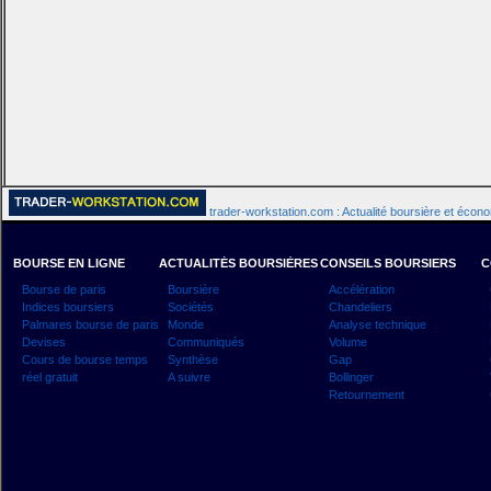
trader-workstation.com : Actualité boursière et écon
BOURSE EN LIGNE
ACTUALITÉS BOURSIÈRES
CONSEILS BOURSIERS
C
Bourse de paris
Boursière
Accélération
Indices boursiers
Sociétés
Chandeliers
Palmares bourse de paris
Monde
Analyse technique
Devises
Communiqués
Volume
Cours de bourse temps
Synthèse
Gap
réel gratuit
A suivre
Bollinger
Retournement