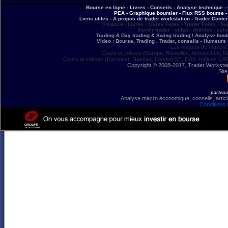
Bourse en ligne - Livres - Conseils - Analyse technique - 
PEA - Graphique boursier - Flux RSS bourse - 
Liens utiles - A propos de trader workstation - Trader Conte
Finance - Livres - Livres Forex - Trader Forex - Su
Savoir trader - video - Articles - sal
Trading & Day trading & Swing trading / Analyse fonda
Video : Bourse, Trading , Trader, conseils - Humeurs 
Les risques de marchés
Cours et indices (Europe, Bruxelles, Amsterdam, N
Cours et indices (Euronext, Nasdaq, London SE, DAX, Indices CA
Copyright © 2008-2017, Trader Workstation
Site
partena
Analyse macro économique, conseils, article
Conditions