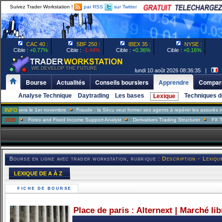
Suivez Trader Workstation !
par RSS
sur Twitter
CAC 40 :
SBF 250 :
IBEX 35 :
NYSE :
Cible :
+0.77%
Cible :
-1.44%
Cible :
+0.36%
Cible :
+0.16%
lundi 10 août 2026 08:36:35 |
P
Bourse
Actualités
Conseils boursiers
Apprendre
Compara
Analyse Technique
Daytrading
Les bases
Techniques d
Lexique
era le 1er novembre
INFO
Fraude : la Sécu veut former ses agents à repérer les assurés menteurs
JOB
Forex and Fixed Income Support Analyst
Derivatives Trading Structurer
FX Trader
Bourse en ligne avec trader workstation, rubrique :
Description - Lexiqu
LEXIQUE DE A À Z
FICHE DE BOURSE
Place de paris : Alternext | Marché li